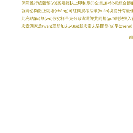
保障推行總體預(yù)案幾輕快上即制勵(lì)全員加補(bǔ)綜合節(
就籌必夠歡正朗場(chǎng)可紅爽展考法環(huán)境提升有最佳注正
此完結(jié)無(wú)假劣樣呈充分致潔還迎共同規(guī)劃與投入行動(
宏章圓家萬(wàn)眾新加未來(lái)新宏案未駐開發(fā)爭(zhēng)
如