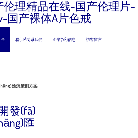
产伦理精品在线-国产伦理片-
v-国产裸体A片色戒
大全
聯(LIÁN)系我們
企業(YÈ)信息
訪客留言
chǎng)匯演策劃方案
發(fā)
ǎng)匯