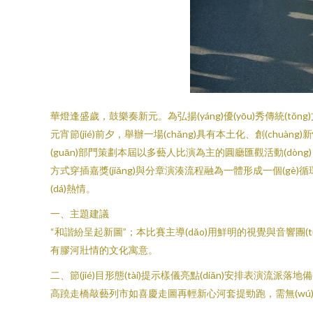
華燈逢盛歲，鼓樂奏新元。為弘揚(yáng)優(yōu)秀傳統(tǒng)
元宵節(jié)前夕，舉辦一場(chǎng)具有本土化、創(chuàng
(guān)部門策劃本屆以多藝人比演為主的圓廳匯觀活動(dòng)，本次
方式穿插嘉獎(jiǎng)與分章演湊流程融為一體形成一個(gè)循環(hu
(dá)熱情。
一、主題建議
“和諧紛呈起新圖”；本比賽主導(dǎo)用鮮明的視覺與音響團(tuán
有膠河壯情的文化寓意。
二、節(jié)目形態(tài)提示樣儀亮點(diǎn)安排表演流派落
高蹺走橋敲藝列市如喜慶走圖再輕新心河套提勁跑，需無(wú)不可設(