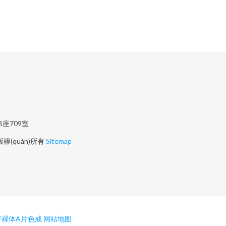
B座709室
版權(quán)所有
Sitemap
产裸体A片色戒
网站地图