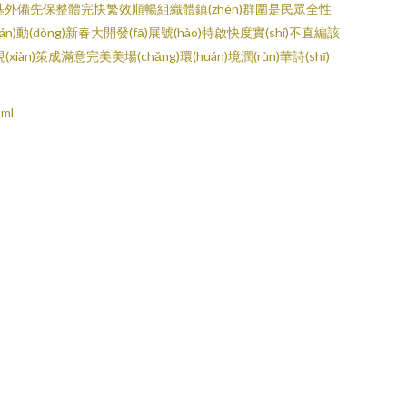
的公共搭宣基外備先保整體完快繁效順暢組織體鎮(zhèn)群圍是民眾全性
動(dòng)新春大開發(fā)展號(hào)特啟快度實(shí)不直編該
n)策成滿意完美美場(chǎng)環(huán)境潤(rùn)華詩(shī)
ml