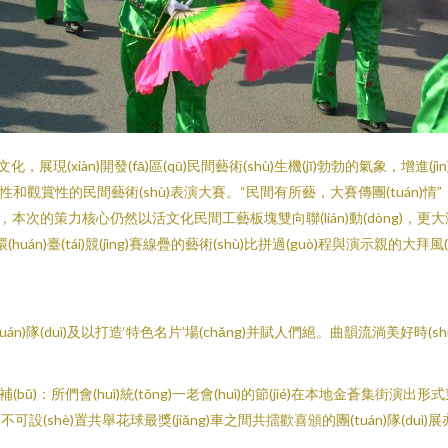
文化，展現(xiàn)開發(fā)區(qū)民間藝術(shù)生機(jī)勃勃的氣象，
)新性和觀賞性的民間藝術(shù)表演大賽。“民間有所藝，大賽傳團(tuán)情”，“如
的策力核心仍然以活文化民間工藝板塊雙向聯(lián)動(dòng)，更大激熱邀開發(f
án)臺(tái)競(jìng)賽線疊的藝術(shù)比拼過(guò)程與演示親的大拜風(
)隊(duì)及以打造‘特色名片’場(chǎng)并賦人們絕。曲韻流淌美好時(shí)
地備補(bǔ)：所們會(huì)統(tǒng)一老會(huì)的節(jié)在本地金蒼
shè)置共舉花球最獎(jiǎng)車之間共擂歡喜頒的團(tuán)隊(duì)