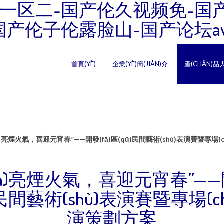
一区二-国产伦久视频免-国
国产伦子伦露脸山-国产论坛a
首頁(YÈ)
企業(YÈ)簡(JIǍN)介
產(CHǍN)品
ǎn)亮煙火氣，喜迎元宵春”——開發(fā)區(qū)民間藝術(shù)表演賽暨專場(
iǎn)亮煙火氣，喜迎元宵春”——開
)民間藝術(shù)表演賽暨專場(ch
演策劃方案