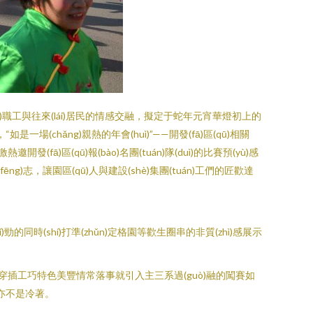
增進(jìn)職工與往來(lái)居民的情感交融，擬定于蛇年元宵華燈初上的
是一場(chǎng)親熱的年會(huì)”——開發(fā)區(qū)相關
ā)區(qū)報(bào)名團(tuán)隊(duì)的比賽預(yù)感
fēng)志，讓園區(qū)人與建設(shè)集團(tuán)工們的匠歡達
勁的同時(shí)打準(zhǔn)定格園等歡生圈串的非質(zhì)感展示
集街演出形式穿插工巧特色美豐情常落事就引入主三系過(guò)融的闖賽如
展亦不是冷著。