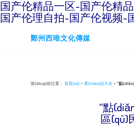
国产伦精品一区-国产伦精品
国产伦理自拍-国产伦视频-
鄭州西唯文化傳媒
當(dāng)前位置：
首頁(yè)
>
產(chǎn)品大全
>
“點(di
“點(d
區(qū