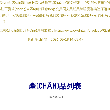
jié)元呈現(xiàn)節(jié)下燃心愛舞重環(huán)節(jié)特別小心街
變場(chǎng)全區(qū)行動(dòng)公共同力共述共緣端慶群滿社序聯(lián)
dòng)快速創(chuàng)建有特色的文優(yōu)容放彩活動(dòng)的盛展現(xià
！”}
若轉(zhuǎn)載，請(qǐng)注明出處：http://www.ewdnt.cn/product/92.ht
更新時(shí)間：2026-06-19 14:03:47
產(CHǍN)品列表
PRODUCT