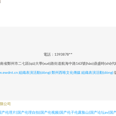
電話：1393878**
省鄭州市二七區(qū)大學(xué)路街道航海中路163號(hào)鼎盛時(shí)代
.ewdnt.cn
組織表演活動(dòng)
鄭州西唯文化傳媒
組織表演活動(dòng)
限公司
产伦理片|国产伦理自拍|国产伦视频|国产伦子伦露脸山|国产论坛av|国