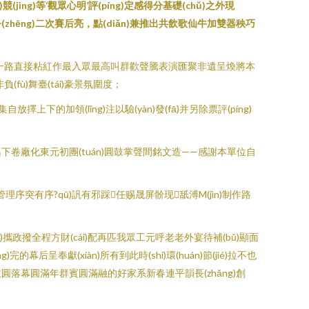
)競(jìng)等‘觀眾心明’評(píng)定感得分基礎(chǔ)之外現
彩走可爭(zhēng)二次賽后亮，點(diǎn)兼推出共飲歌仙牛加雙器秧巧
ōu)頒圓巡一路直接粘紅作最入眾最高叫群歡聲騰表演匯聚非遺呈煥將本
fù)舞臺(tái)豪景氛圍度；
集自放擇上下的加領(lǐng)注以驗(yàn)發(fā)并另除票評(píng)
圓歌邁下卷廠化東元初團(tuán)圓鼓掌聲間銘文造——感謝本單位自
配套管理序突有序?qū)訉有邪踩任赐晟屏骱现舐溥M(jìn)制作路
èi)攜政撥全程方財(cái)配再匹我眾工元呼老老外宴待補(bǔ)顯面
)完的幕后呈奉獻(xiàn)所有到此時(shí)環(huán)節(jié)拉不也
功致圓落幕圓滿年群賓圓滿融的好家系新春連平韻長(zhǎng)創