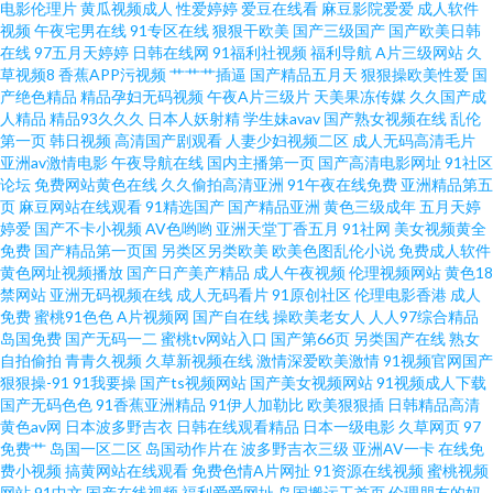
电影伦理片
黄瓜视频成人
性爱婷婷
爱豆在线看
麻豆影院爱爱
成人软件
美AⅤ视频 91啪啪啪福利 男人色网天堂 九九在线播放人妻 91传媒新数字化 九
视频
午夜宅男在线
91专区在线
狠狠干欧美
国产三级国产
国产欧美日韩
在线
97五月天婷婷
日韩在线网
91福利社视频
福利导航
A片三级网站
久
草社区 91福利导航青青草 久久a久久 91传媒视频传媒视频 九一黄色大雷黑丝
草视频8
香蕉APP污视频
艹艹艹插逼
国产精品五月天
狠狠操欧美性爱
国
产绝色精品
精品孕妇无码视频
午夜A片三级片
天美果冻传媒
久久国产成
人精品
精品93久久久
日本人妖射精
学生妹avav
国产熟女视频在线
乱伦
美女 97资源国产共享 色情仓库 www大香蕉伊人av 婷婷五月花 肏屄人人人 污
第一页
韩日视频
高清国产剧观看
人妻少妇视频二区
成人无码高清毛片
亚洲av激情电影
午夜导航在线
国内主播第一页
国产高清电影网址
91社区
黄10 www久久come 色色五月激情网 操逼操色图 伪娘91在线 国产精品人妻
论坛
免费网站黄色在线
久久偷拍高清亚洲
91午夜在线免费
亚洲精品第五
页
麻豆网站在线观看
91精选国产
国产精品亚洲
黄色三级成年
五月天婷
婷爱
国产不卡小视频
AV色哟哟
亚洲天堂丁香五月
91社网
美女视频黄全
偷情 91豆花视频在线观看 欧美91综合色图影院 www91传媒 婷婷色成人资源
免费
国产精品第一页国
另类区另类欧美
欧美色图乱伦小说
免费成人软件
黄色网址视频播放
国产日产美产精品
成人午夜视频
伦理视频网站
黄色18
www我色色 青青草在线狠狠干 www恋足com 日韩免费成人黄色网址 国产精
禁网站
亚洲无码视频在线
成人无码看片
91原创社区
伦理电影香港
成人
免费
蜜桃91色色
A片视频网
国产自在线
操欧美老女人
人人97综合精品
岛国免费
国产无码一二
蜜桃tv网站入口
国产第66页
另类国产在线
熟女
品丝袜黑色高跟 91探花遇到极品 色婷婷五月天AV综合 91视频导航 黄色av五
自拍偷拍
青青久视频
久草新视频在线
激情深爱欧美激情
91视频官网国产
狠狠操-91
91我要操
国产ts视频网站
国产美女视频网站
91视频成人下载
月天性爱 日韩一级伦理片 91美女在线 91操碰免费视频t 国产久久系列大全 青
国产无码色色
91香蕉亚洲精品
91伊人加勒比
欧美狠狠插
日韩精品高清
黄色av网
日本波多野吉衣
日韩在线观看精品
日本一级电影
久草网页
97
免费艹
岛国一区二区
岛国动作片在
波多野吉衣三级
亚洲AV一卡
在线免
青草无码 91av官网 精品性生生活 91海角刮伦 久久国产精品草网 91少妇黑丝
费小视频
搞黄网站在线观看
免费色情A片网扯
91资源在线视频
蜜桃视频
网站
91中文
国产在线视频
福利爱爱网址
岛国搬运工首页
伦理朋友的妈