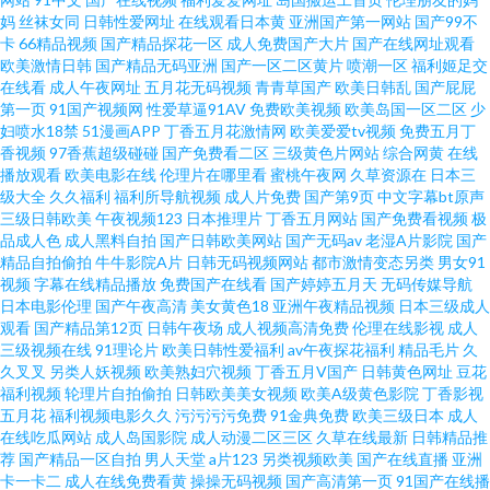
在线观看 久久精品人操人人 国产日本欧美色 伊人九九五五 精品入口蜜桃入
妈
丝袜女同
日韩性爱网址
在线观看日本黄
亚洲国产第一网站
国产99不
卡
66精品视频
国产精品探花一区
成人免费国产大片
国产在线网址观看
欧美激情日韩
国产精品无码亚洲
国产一区二区黄片
喷潮一区
福利姬足交
口 1024成人网站 91传媒网视频 伪娘TS一区二区 国产欧美一区二区 91在线观
在线看
成人午夜网址
五月花无码视频
青青草国产
欧美日韩乱
国产屁屁
第一页
91国产视频网
性爱草逼91AV
免费欧美视频
欧美岛国一区二区
少
看官网 婷婷福利社 国内久久精品 91黑丝露脚 久草18 91原创大神 桃色五月
妇喷水18禁
51漫画APP
丁香五月花激情网
欧美爱爱tv视频
免费五月丁
香视频
97香蕉超级碰碰
国产免费看二区
三级黄色片网站
综合网黄
在线
播放观看
欧美电影在线
伦理片在哪里看
蜜桃午夜网
久草资源在
日本三
超碰91在线中文 亚洲综合成人乱区综合 九一天堂 91桃色网站 香蕉蜜桃小视
级大全
久久福利
福利所导航视频
成人片免费
国产第9页
中文字幕bt原声
三级日韩欧美
午夜视频123
日本推理片
丁香五月网站
国产免费看视频
极
频 国淫av 91秦先生视频在线观看 亚洲另类在线观看 黄色仓库在线免费观看
品成人色
成人黑料自拍
国产日韩欧美网站
国产无码av
老湿A片影院
国产
精品自拍偷拍
牛牛影院A片
日韩无码视频网站
都市激情变态另类
男女91
视频
字幕在线精品播放
免费国产在线看
国产婷婷五月天
无码传媒导航
91九色黑人外教 欧美特黄久久 欧美专区视频导航 大香蕉肏屄 9178看片视频
日本电影伦理
国产午夜高清
美女黄色18
亚洲午夜精品视频
日本三级成人
观看
国产精品第12页
日韩午夜场
成人视频高清免费
伦理在线影视
成人
另类欧美专区 草比网站安全访问方法 日韩新片无码 91精品论坛 极品视频91
三级视频在线
91理论片
欧美日韩性爱福利
av午夜探花福利
精品毛片
久
久叉叉
另类人妖视频
欧美熟妇穴视频
丁香五月V国产
日韩黄色网址
豆花
福利视频
轮理片自拍偷拍
日韩欧美美女视频
欧美A级黄色影院
丁香影视
一本道欧美日A∨ 久草久草热资源 内射黑丝在线视频 久久熟女国产精品 国产
五月花
福利视频电影久久
污污污污免费
91金典免费
欧美三级日本
成人
在线吃瓜网站
成人岛国影院
成人动漫二区三区
久草在线最新
日韩精品推
盗摄成人一区二区 婷婷五月天色 99福利在线观看 尤物视频在线一区 男女草
荐
国产精品一区自拍
男人天堂
a片123
另类视频欧美
国产在线直播
亚洲
卡一卡二
成人在线免费看黄
操操无码视频
国产高清第一页
91国产在线播