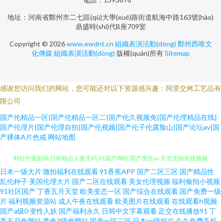
地址：河南省鄭州市二七區(qū)大學(xué)路街道航海中路163號(hào)
鼎盛時(shí)代B座709室
Copyright © 2026
www.ewdnt.cn
組織表演活動(dòng)
鄭州西唯文
化傳媒
組織表演活動(dòng)
版權(quán)所有
Sitemap
感谢您访问我们的网站，您可能还对以下资源感兴趣：阿里交烤工艺品有
限公司
国产伦精品一区|国产伦精品一区二|国产伦久视频免|国产伦理精品在线|
国产伦理片|国产伦理自拍|国产伦视频|国产伦子伦露脸山|国产论坛av|国
产裸体A片色戒
网站地图
日本一级大片
微拍福利在线观看
91香蕉APP
国产二区三区
国产精品性
久久93 日韩欧美中文字幕 国产91在线视频播放 日韩色欲网 91啦中文字幕 福
乱伦种子
美国伦理大片
国产二区在线观看
美女伦理视频
福利偷拍小视频
91社区国产
丁香五月天堂
欧美变态一区
国产综合在线观看
国产免费一级
利社午夜剧场 日韩精品人妻无码 91国产网站 国产黑丝av 天堂尤物在线视频
片
福利视频资源站
成人午夜在线观看
欧美图片在线观看
在线观看h视频
国产a级0
变性人妖
国产福利永久
日韩中文字幕观看
足交在线播放91
丁
香五月色网站
黄色3级抢网站
国产一区二区
日本一级婬片
久久免费手机