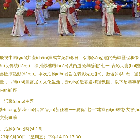
慶祝中國(guó)共產(chǎn)黨成立紀(jì)念日，弘揚(yáng)黨的光輝歷程和優
yōu)良傳統(tǒng)，徐州鼓樓環(huán)城街道擬舉辦迎“七一”表彰大會(huì)
藝匯演活動(dòng)。本次活動(dòng)旨在表彰先進(jìn)、激發(fā)斗志、凝
量，同時(shí)豐富居民文化生活，營(yíng)造喜慶和諧氛圍。以下是賽事
內(nèi)容：
、活動(dòng)主題
夢(mèng)新時(shí)代 奮進(jìn)新征程——慶祝“七一”建黨節(jié)表彰大會(huì
文藝匯演
、活動(dòng)時(shí)間
023年6月30日（星期五）下午14:00-17:30