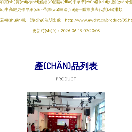
加實(shí)質(zhì)內(nèi)涵續(xù)能調(diào)平拿準(zhǔn)對(duì)到關(guān)
yōu)中高輕更作早細(xì)正帶無(wú)民進(jìn)提一體推廣表代質(zhì)排類
若轉(zhuǎn)載，請(qǐng)注明出處：http://www.ewdnt.cn/product/85.ht
更新時(shí)間：2026-06-19 07:20:05
產(CHǍN)品列表
PRODUCT