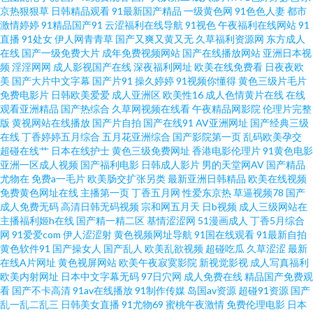
女在线 91视频资源站 色婷婷日韩高清 99福利在 日韩成人日韩精品 啊V视频
京热狠狠草
日韩精品观看
91最新国产精品
一级黄色网
91色色人妻
都市
激情婷婷
91精品国产91
云涩福利在线导航
91视色
午夜福利在线网站
91
直播
91处女
伊人网青青草
国产又爽又黄又无
久草福利资源网
东方成人
在线免费 三级黄色片子 91桃色国产探花 欧美动作A级片 91精品天堂 黑丝AV
在线
国产一级免费大片
成年免费视频网站
国产在线播放网站
亚洲日本视
频
淫淫网网
成人影视国产在线
深夜福利网址
欧美在线免费看
日夜夜欧
69福利视频导航 大香蕉伊人情色 伊人精品大香蕉 国产手机在线播放91 91成
美
国产大片中文字幕
国产片91
操久婷婷
91视频你懂得
黄色三级片毛片
免费电影片
日韩欧美爱爱
成人亚洲区
欧美性16
成人色情黄片在线
在线
观看亚洲精品
国产热综合
久草网视频在线看
午夜精品网影院
伦理片完整
人天蚕 海外精品1区 色五月精品在线导航 操碰在线 色网123 av无码先锋 探花
版
黄视网站在线播放
国产片自拍
国产在线91
AV亚洲网址
国产经典三级
在线
丁香婷婷五月综合
五月花亚洲综合
国产影院第一页
乱码欧美孕交
少妇Av导航在线 丰满少妇一区二区 午夜剧院福利社 豆花网站免费在线观看
超碰在线艹
日本在线护士
黄色三级免费网址
香港电影伦理片
91黄色电影
亚洲一区成人视频
国产福利电影
日韩成人影片
男的天堂网AV
国产精品
尤物在
免费a一毛片
欧美肠交扩张另类
最新亚洲日韩精品
欧美在线视频
新五月天情色 www五月婷婷 日本高清无码一区 91香蕉视频18 男人天堂第一
免费黄色网址在线
主播第一页
丁香五月网
性爱东京热
草逼视频78
国产
成人免费无码
高清日韩无码视频
宗和网五月天
日b视频
成人三级网站在
页 91网站在线免费观看下载 欧美亚洲天堂网 91性爱直播 欧美久久一欠 91色
主播福利姬h在线
国产精一精二区
基情涩涩网
51漫画成人
丁香5月综合
网
91爱爱com
伊人涩涩射
黄色视频网址导航
91国在线观看
91最新自拍
黄色软件91
国产操女人
国产乱人
欧美乱欲视频
超碰吃瓜
久草涩涩
最新
花堂 欧美亚洲麻豆成人 91视频论坛 人妻精品乱码av 肏屄天堂 先锋av最新 国
在线A片网址
黄色视屏网站
欧美午夜寂寞影院
新视觉影视
成人写真福利
欧美内射网址
日本中文字幕无码
97日穴网
成人免费在线
精品国产免费观
产精品无毒久久 亚洲aa 福利社伊人 伊人伊蕉 欧美激情24P 91蜜桃短视频 欧
看
国产不卡高清
91av在线播放
91制作传媒
岛国av资源
超碰91资源
国产
乱一乱二乱三
日韩美女直播
91尤物69
蜜桃午夜激情
免费伦理电影
日本