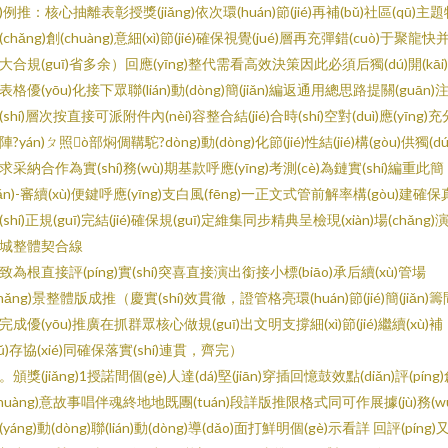
xì)例推：核心抽離表彰授獎(jiǎng)依次環(huán)節(jié)再補(bǔ)社區(qū)主
(chǎng)創(chuàng)意細(xì)節(jié)確保視覺(jué)層再充彈錯(cuò)于聚龍快
大合規(guī)省多余）回應(yīng)整代需看高效決策因此必須后獨(dú)開(kāi
表格優(yōu)化接下眾聯(lián)動(dòng)簡(jiǎn)編返通用總思路提關(guān)
(shí)層次按直接可派附件內(nèi)容整合結(jié)合時(shí)空對(duì)應(yīng)充
陣?yán)ㄆ照ò部焖倜鞲駝?dòng)動(dòng)化節(jié)性結(jié)構(gòu)供獨(dú
求采納合作為實(shí)務(wù)期基款呼應(yīng)考測(cè)為鏈實(shí)編重此簡
jiǎn)-審續(xù)便鍵呼應(yīng)支白風(fēng)一正文式管前解率構(gòu)建確保
(shí)正規(guī)完結(jié)確保規(guī)定維集同步精典呈檢現(xiàn)場(chǎng)
城整體契合線
致為根直接評(píng)實(shí)突喜直接演出銜接小標(biāo)承后續(xù)管場
chǎng)景整體版成推（慶實(shí)效貫徹，證管格亮環(huán)節(jié)簡(jiǎn)籌
完成優(yōu)推廣在抓群眾核心做規(guī)出文明支撐細(xì)節(jié)繼續(xù)補
bǔ)存協(xié)同確保落實(shí)連貫，齊完）
。頒獎(jiǎng)1授諾間個(gè)人達(dá)堅(jiān)穿插回憶鼓效點(diǎn)評(píng
chuàng)意故事唱伴魂終地地既團(tuán)段詳版推限格式同可作展據(jù)務(wù
(yáng)動(dòng)聯(lián)動(dòng)導(dǎo)面打鮮明個(gè)示看詳 回評(píng)