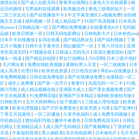
激情自拍
|
国产成人自慰无码
|
青青草在线网址
|
黄色大片在线观看
|
精
品无码激情
|
宅男福利在线观看
|
欧美极品色
|
黄色三级视頻短片
|
一区
二区三区乱伦
|
国产在线播放不卡
|
中文字幕亚洲区
|
a视频免费
|
自拍视
频叉叉叉碰
|
福利视频一区
|
成人精品国产
|
91国产高清视频
|
日本高清
色www
|
日韩精品第一区
|
国产网站免费视频
|
在线看黄色A片
|
无码精
品秘
|
欧美日韩第一页
|
日韩无码电影网址
|
日韩电影大片
|
日本色色xxx
|
日本不卡在线播放
|
女同在线看
|
国产精品熟女乱
|
国产福利视频
|
丁香
五月小视频
|
日韩中文字幕专区
|
萌白酱国产一区
|
丁香六月综合
|
亚洲
专区高清无码
|
97视频在线
|
日韩成人无码毛片
|
高清主播资源站
|
国产
馒头一线逼
|
国产精品自拍阴
|
男女打泡网站
|
污h淫网
|
日本三级片强奸
|
毛片网址黄
|
免费在线欧美视频
|
黄网站男人天堂
|
一区二线视频
|
日本
成人高清
|
伦理日韩
|
欧美色色资源
|
日日色综合操
|
孕妇av在线播放
|
久
草免费网视频
|
日韩在线免费电影
|
国产在线播放免费
|
动漫精品一区二
区
|
成年人免费看
|
国产第一次浮力
|
青青91
|
岛国无码一卡二卡
|
91视
频污导航
|
成人精品视频在线
|
亚洲最大成人
|
国产美女视频免费
|
国产
中文在线观看
|
91免费网页版
|
亚洲国产日本精品
|
福利欧美偷拍尤物
|
日韩欧美91
|
五月天婷婷网站
|
茄子视频污
|
三级成人理伦电影
|
欧美夜
夜爽
|
欧美伦理视频
|
国产片区免费黄色
|
欧美另类人与兽
|
国产亚洲91
|
丁香五月花激情
|
一区二区播放
|
久草手机福利
|
成人免费无码视频
|
老
司机精品品
|
微拍福利导航
|
嫩草午夜黄色
|
日韓免费高清无码
|
日韩乱
伦网址
|
亚洲精品成人
|
成人国产无码精品
|
国产黄频网站
|
丁香婷婷五
月花
|
午夜福利亚洲
|
黑人操欧美
|
东京热电影网
|
日本偷拍片
|
毛片无码
网站
|
中文字幕日本吃瓜
|
午夜伦理福利视频
|
东京热综合
|
日韩精品第