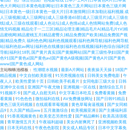
色大片网站|日本黄色电影网址|日本黄色三及片网站|日本黄色三级片网
站|日本黄色一级|日本黄色一级大片|日本激情网|日本加勒比福利视频
成
人三级视频|成人三级网址|成人三级香港65部|成人三级淫片|成人三级在
线|成人三级在线观看|成人色论坛|成人色情a|成人色情网站免费|成人色
情无码视频
精品伦子一二三区|精品论理主播|精品毛片A|精品毛片tV|精
品蜜桃网|精品蜜桃五月|精品蜜臀久|精品免费国产欧美|精品免费国产视
频|精品免费久
福利色色网|福利色视频观看|福利色网导航|福利色网导航
站|福利色欲av网址|福利色在线播放|福利色在线视频|福利色综合|福利涩
导航|福利社18乳
国产黄片真实|国产黄频网站|国产黄三级性孕妇|国产黄
色91|国产黄色a|国产黄色av|国产黄色A级视频|国产黄色A片|国产黄色
www|国产黄色成人网站
主站蜘蛛池模板：
性潮喷水视频
|
最新A片网站
|
夜夜操天天操
|
18国产
精品视频
|
中文自拍欧美影视
|
91另类视频在线
|
日韩美女免费电影
|
午
夜人人
|
欧美性爱第十页
|
日韩欧美手机看片
|
女同电影三级大全
|
日韩
亚洲中文在线
|
亚洲国产午夜尤物
|
亚洲视频一区在线
|
激情综合五月
|
91视频不卡
|
国产成人自慰无码
|
中文字幕日本吃瓜
|
免费看黄频
|
免费
看黄频
|
91色色色
|
微拍福利在线
|
AV免费播放网址
|
国产日韩91精品
|
黄色三级无码视频
|
在线观看草莓视频
|
黄色草莓肏逼视频
|
国产女同精
品9
|
久久国产精品ww
|
五月激激综合
|
欧美视频亚洲
|
国产主播福利原
创
|
91香蕉视频黄色
|
欧美变态另类性爱
|
国产精品蝌蚪
|
欧美高清强视
频
|
青草激情五月天
|
午夜福利超碰
|
美女内射爽死了
|
亚洲视频欧美视
频
|
日本无码在线
|
午夜色色影院
|
美女成人精品专区
|
日本中文字幕免