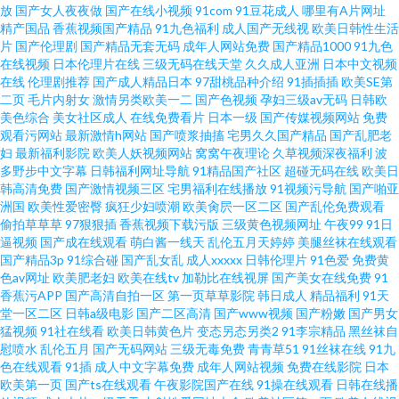
放
国产女人夜夜做
国产在线小视频
91com
91豆花成人
哪里有A片网址
逼视频91 91传媒在线观看视频 91社区在线播放 91影音先锋图片资源 91丝瓜
精产国品
香蕉视频国产精品
91九色福利
成人国产无线视
欧美日韩性生活
片
国产伦理剧
国产精品无套无码
成年人网站免费
国产精品1000
91九色
视频在线播放 91情趣网站在线观看 91色情影院 91伦理 肏屄91社区 亚色3情
在线视频
日本伦理片在线
三级无码在线天堂
久久成人亚洲
日本中文视频
在线
伦理剧推荐
国产成人精品日本
97甜桃品种介绍
91插插插
欧美SE第
二页
毛片内射女
激情另类欧美一二
国产色视频
孕妇三级av无码
日韩欧
网 亚洲国内高清在线 五月婷婷久草在线视频 亚洲成AV人国产电影 午夜91 手
美色综合
美女社区成人
在线免费看片
日本一级
国产传媒视频网站
免费
观看污网站
最新激情h网站
国产喷浆抽搐
宅男久久国产精品
国产乱肥老
机在线观看殴美三 日日夜夜伊人人人乐 亚洲天堂av网 中文字幕91 91吃瓜福
妇
最新福利影院
欧美人妖视频网站
窝窝午夜理论
久草视频深夜福利
波
多野步中文字幕
日韩福利网址导航
91精品国产社区
超碰无码在线
欧美日
韩高清免费
国产激情视频三区
宅男福利在线播放
91视频污导航
国产啪亚
利 91白丝少妇 中文字幕强奸 亚洲自蔚 香蕉伊在线 无码不卡视频123 午夜老
洲国
欧美性爱密臀
疯狂少妇喷潮
欧美肏屄一区二区
国产乱伦免费观看
偷拍草草草
97狠狠插
香蕉视频下载污版
三级黄色视频网址
午夜99
91日
湿机 手机av先锋网 色美欧性观婷婷久久 日韩欧美有码在线
逼视频
国产成在线观看
萌白酱一线天
乱伦五月天婷婷
美腿丝袜在线观看
国产精品3p
91综合碰
国产乱女乱
成人xxxxx
日韩伦理片
91色爱
免费黄
色av网址
欧美肥老妇
欧美在线tv
加勒比在线视屏
国产美女在线免费
91
香蕉污APP
国产高清自拍一区
第一页草草影院
韩日成人
精品福利
91天
堂一区二区
日韩a级电影
国产二区高清
国产www视频
国产粉嫩
国产男女
猛视频
91社在线看
欧美日韩黄色片
变态另态另类2
91李宗精品
黑丝袜自
慰喷水
乱伦五月
国产无码网站
三级无毒免费
青青草51
91丝袜在线
91九
色在线观看
91插
成人中文字幕免费
成年人网站视频
免费在线影院
日本
欧美第一页
国产ts在线观看
午夜影院国产在线
91操在线观看
日韩在线播