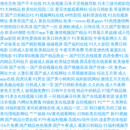
页免费观看 91少妇网视频在线 久草99福利视频 伊人开心网221 国产久久精
洲东京热
国产不卡在线
91九色视频
日本天堂视频导航
日本三级光棍影院
91大神精品
欧美怡红院院二区
爱豆传媒观看网站
综合日韩欧美
草逼网首
页
国产日韩精品91
91视频网站在线
69性影院
福利资源在线
91自拍最新
品 色色日韩av 91视频线上网站 九热免费视频播放 91porn地址发布页 白虎爆
网址
青青草国产成人
黄色岛国网站
欧美一xxxxx
欧美gayv
91色情激情网
中国韩国日本高清
国产国产一区
亚洲欧洲成人
日韩在线
久久国产影视综
操91 欧美老女人 91tv视频 影音先锋AV小说资源 先锋资源av站 肏屄视频看看
合
欧美69潮喷
伦理片app下载
激情视频国产精品
91草莓久草超碰
成人性
爱aa影院
欧美性爱插插
欧美日韩色黄片
91草莓影院
午夜电影网久久
国
产丝袜美女
国产精彩视频
操碰视屏
国产福利在线
91久久影院
免费日韩
人人摸人人爽av 91蝌蚪人妻九色 福利社老司机69 日韩肏屄精品视频 91社中
电影
日韩成人影视
欧美精品性交
午夜宅男免费
另类亚洲色情
家庭乱伦
理电影
91草B草B视频
国产精品熟女一
国产巨乳在线观看
四虎免费91
国
文字幕 久久成人网视频 伊人在线成人 超碰91第一页 日本黄色片子 91久久精
内精品无码短片
超碰成人操操
欧美猛交视频
西瓜影院在线观看
欧美做受
日韩
国产在线一
国产原创视频在线
国产视频高清
国产丝袜一区
黄色av
网址大全
人妻乱视
国产成人在线网站
久草视频资源站
综合五月香
成人
品视频 大香蕉伊人久久 日韩成人久久网站 影音先锋女同资源 国产精品久久
app在线
四虎试看
91男女
国产男小鲜肉同
福利影院网站
激情五月天色色
欧美极品电影
日韩成人第一页
国产日韩欧美电影
久久机热
成人午夜网
伊人 影音先锋AV小说资源 国产91AV在线播放 亚洲狼人窝 最新国产伊人久久
黄色天堂男人
操视频免费91
日韩中文在线
精品中的精品
97国产精品视
频
91美女在线视频
51欧美
一区精品麻豆经典
国产在线观看资源
波多野
洁衣视频
污网站免费看
特级欧美在线观看
自拍视频91
91艹艹
久草网在
东京热av女优天堂 丝袜熟女伪娘 91网站秘 精品少妇一区二区三区 影音先锋
线
18福利影院
老司机蜜桃在线
成人精品一区二区
韩日爆乳无码三级
欧
美伦理电影网站
艹艹操操
AV黄色观看网站
日韩欧美在线国产
新91视频
资源无人区 高清自慰成人 五月天激情开心网 肏屄视频在线播放国产 深爱五
网
国产精品分类在线
97午夜福利视频
岛国AV动作无码
波多野吉依电影
小h片免费
国产精品色色视屏
国产午夜成人
最新日韩精品
91福利视频导