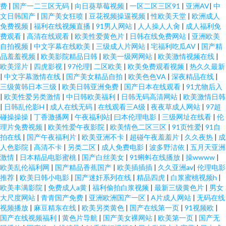
费
|
国产一二三区无码
|
向日葵草莓视频
|
一区二区三区91
|
亚洲AV
|
中
文日韩国产
|
国产美女狂喷
|
豆花视频操逼视频
|
性欧美天堂
|
欧洲成人
免费视频
|
福利在线视频直播
|
91男人网站
|
人人操人人肏
|
成人福利免
费观看
|
高清在线观看
|
欧美性爱黄色片
|
日韩在线免费网站
|
亚洲欧美
自拍视频
|
中文字幕在线欧美
|
三级成人片网站
|
宅福利吃瓜AV
|
国产精
品羞羞视频
|
欧美影院精品日韩
|
欧美一级网网站
|
欧美激情视频在线
|
欧美淫片
|
四虎影视
|
97伦理
|
二区欧美
|
欧美免费观看视频
|
热久久最新
|
中文字幕激情在线
|
国产美女精品自拍
|
欧美色色VA
|
深夜精品在线
|
三级黄韩日本三级
|
欧美日韩亚洲免费
|
国产日本在线观看
|
91尤物后入
|
欧美性爱另类激情
|
中日韩欧美福利
|
日韩无码高清网站
|
欧美激情日韩
|
日韩乱伦影H
|
成人在线无码
|
在线观看三A级
|
夜夜草成人网站
|
97超
碰操操操
|
丁香激播网
|
午夜福利站
|
曰本伦理电影
|
三级网址在线看
|
伦
理片免费视频
|
欧美性爱午夜影院
|
欧美情色二区三区
|
91页性爱
|
91自
拍在线
|
国产午夜福利片
|
欧美亚洲不卡
|
超碰午夜羞羞片
|
久久夜热
|
成
人色影院
|
高清不卡
|
另类二区
|
成人免费电影
|
波多野洁依
|
五月天亚洲
激情
|
日本精品电影蜜桃
|
国产白丝美女
|
91蝌蚪在线播放
|
操wwww
|
欧美乱伦福利网
|
国产精品香蕉国产
|
欧美插插插
|
久久亚洲av
|
伦理电影
推荐
|
欧美日韩小电影
|
国产迷奸系列在线
|
精品四虎
|
白浆蜜桃视频h
|
欧美丰满影院
|
免费成人a黄
|
福利偷拍白浆视频
|
最新三级黄色片
|
男女
大尺度网站
|
青青国产免费
|
亚洲欧洲国产一区
|
A片成人网站
|
无码在线
视频播放
|
麻豆精东在线
|
欧美另类黄色
|
国产在线第一页
|
91视频欧
|
国产在线视频福利
|
黄色片导航
|
国产美女裸网站
|
欧美第一页
|
国产无