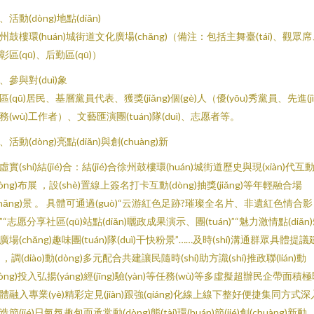
、活動(dòng)地點(diǎn)
州鼓樓環(huán)城街道文化廣場(chǎng)（備注：包括主舞臺(tái)、觀眾
彰區(qū)、后勤區(qū)）
、參與對(duì)象
區(qū)居民、基層黨員代表、獲獎(jiǎng)個(gè)人（優(yōu)秀黨員、先進(jì
務(wù)工作者）、文藝匯演團(tuán)隊(duì)、志愿者等。
、活動(dòng)亮點(diǎn)與創(chuàng)新
. 虛實(shí)結(jié)合：結(jié)合徐州鼓樓環(huán)城街道歷史與現(xiàn)代互
dòng)布展 ，設(shè)置線上簽名打卡互動(dòng)抽獎(jiǎng)等年輕融合場
chǎng)景 。 具體可通過(guò)“云游紅色足跡?璀璨全名片、非遺紅色情合影
”“志愿分享社區(qū)站點(diǎn)曬政成果演示、團(tuán)”“魅力激情點(diǎn
廣場(chǎng)趣味團(tuán)隊(duì)干快粉景”……及時(shí)溝通群眾具體提議
 ，調(diào)動(dòng)多元配合共建讓民隨時(shí)助方識(shí)推政聯(lián)動
dòng)投入弘揚(yáng)經(jīng)驗(yàn)等任務(wù)等多虛擬超辦民企帶面積
體融入專業(yè)精彩定見(jiàn)跟強(qiáng)化線上線下整好便捷集同方式深
造節(jié)日氣氛趣包而承常動(dòng)態(tài)環(huán)節(jié)創(chuàng)新動