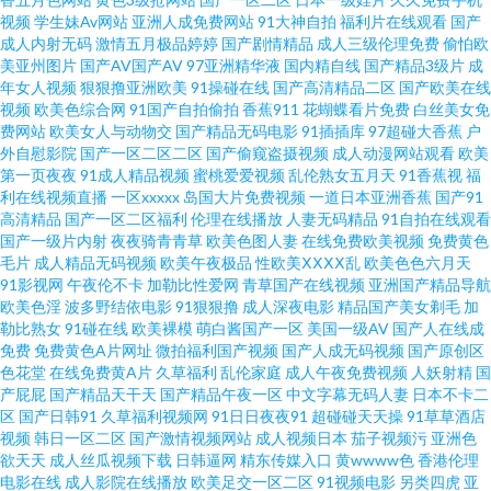
91资源福利在线 久草免费欧美 亚洲色8P 操操影院av 青青草先生一起 91看片
视频
学生妹Av网站
亚洲人成免费网站
91大神自拍
福利片在线观看
国产
成人内射无码
激情五月极品婷婷
国产剧情精品
成人三级伦理免费
偷怕欧
网站 国产在线92 91精品在线视频观看视频 久草成人网 亚洲欧美成人AAA 97
美亚州图片
国产AV国产AV
97亚洲精华液
国内精自线
国产精品3级片
成
年女人视频
狠狠撸亚洲欧美
91操碰在线
国产高清精品二区
国产欧美在线
视频
欧美色综合网
91国产自拍偷拍
香蕉911
花蝴蝶看片免费
白丝美女免
超碰人人男女 殴美一二三 91久久性爱网 国产成人精品欧 婷婷五月花 午夜福
费网站
欧美女人与动物交
国产精品无码电影
91插插库
97超碰大香蕉
户
外自慰影院
国产一区二区二区
国产偷窥盗摄视频
成人动漫网站观看
欧美
利不卡 久久国内精品 91茄子豆包色虎 老师机午夜福利Av 影音先锋少妇黑丝
第一页夜夜
91成人精品视频
蜜桃爱爱视频
乱伦熟女五月天
91香蕉视
福
利在线视频直播
一区xxxxx
岛国大片免费视频
一道日本亚洲香蕉
国产91
高清精品
国产一区二区福利
伦理在线播放
人妻无码精品
91自拍在线观看
老女人丝袜诱惑 综合色图网站 草莓视频免费看 日韩欧美超碰 91尤物 狼窝va
国产一级片内射
夜夜骑青青草
欧美色图人妻
在线免费欧美视频
免费黄色
毛片
成人精品无码视频
欧美午夜极品
性欧美ⅩⅩⅩⅩ乱
欧美色色六月天
在线 影音先锋av无码 综合九九 国产后入链接 三级黄色片免费 91学社视频在
91影视网
午夜伦不卡
加勒比性爱网
青草国产在线视频
亚洲国产精品导航
欧美色淫
波多野结依电影
91狠狠撸
成人深夜电影
精品国产美女剃毛
加
勒比熟女
91碰在线
欧美裸模
萌白酱国产一区
美国一级AV
国产人在线成
线 九一在线网止 亚洲黄色视频久久 www日韩 欧美高清日本阿v 91黑丝av 国
免费
免费黄色A片网址
微拍福利国产视频
国产人成无码视频
国产原创区
色花堂
在线免费黄A片
久草福利
乱伦家庭
成人午夜免费视频
人妖射精
国
产25页 天堂在线观看视频8 97超碰护士 人人超碰69 91叉叉叉 超碰激情网 日
产屁屁
国产精品天干天
国产精品午夜一区
中文字幕无码人妻
日本不卡二
区
国产日韩91
久草福利视频网
91日日夜夜91
超碰碰天天操
91草草酒店
视频
韩日一区二区
国产激情视频网站
成人视频日本
茄子视频污
亚洲色
韩精品综合网 91福利区 成人免费视频网站 日韩天美七区12 91看斤 91在线网
欲天天
成人丝瓜视频下载
日韩逼网
精东传媒入口
黄wwww色
香港伦理
电影在线
成人影院在线播放
欧美足交一区二区
91视频电影
另类四虎
亚