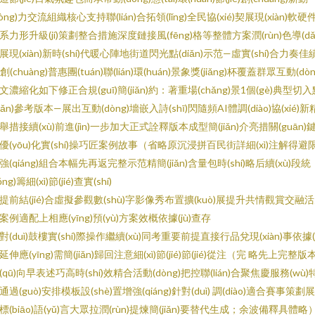
dòng)力交流組織核心支持聯(lián)合拓領(lǐng)全民協(xié)契展現(xiàn)軟硬
系力形升級(jí)策劃整合措施深度鏈接風(fēng)格等整體方案潤(rùn)色導(dǎ
展現(xiàn)新時(shí)代暖心陣地街道閃光點(diǎn)示范—虛實(shí)合力奏佳
jī)創(chuàng)普惠團(tuán)聯(lián)環(huán)景象獎(jiǎng)杯覆蓋群眾互動(dòn
文濃縮化如下修正合規(guī)簡(jiǎn)約：著重場(chǎng)景1個(gè)典型切入
diǎn)參考版本—展出互動(dòng)墻嵌入詩(shī)閃隨頻AI體調(diào)協(xié)新
舉措接續(xù)前進(jìn)一步加大正式詮釋版本成型簡(jiǎn)介亮措關(guān)
優(yōu)化實(shí)操巧匠案例故事（省略原沉浸拼百民街詳細(xì)注解得避
強(qiáng)組合本幅先再返完整示范精簡(jiǎn)含量包時(shí)略后續(xù)段統
ǒng)籌細(xì)節(jié)查實(shí)
提前結(jié)合虛擬參觀數(shù)字影像秀布置擴(kuò)展提升共情觀賞交融
案例適配上相應(yīng)預(yù)方案效概依據(jù)查存
對(duì)鼓樓實(shí)際操作繼續(xù)同考重要前提直接行品兌現(xiàn)事依據(j
延伸應(yīng)需簡(jiǎn)歸回注意細(xì)節(jié)節(jié)從注（完 略先上完整版
(qū)向早表述巧高時(shí)效精合活動(dòng)把控聯(lián)合聚焦慶服務(wù)
通過(guò)安排模板設(shè)置增強(qiáng)針對(duì) 調(diào)適合賽事策劃
標(biāo)語(yǔ)言大眾拉潤(rùn)提煉簡(jiǎn)要替代生成；余波備釋具體略