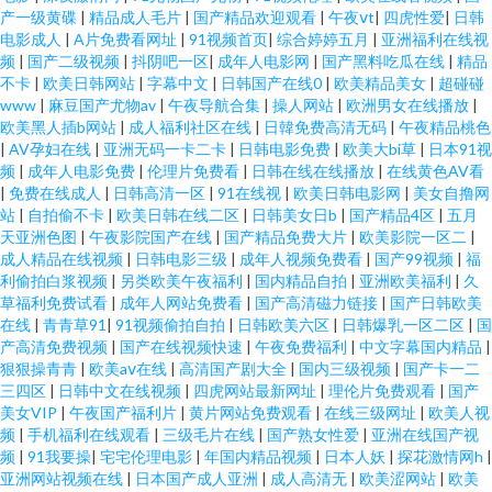
产一级黄碟
|
精品成人毛片
|
国产精品欢迎观看
|
午夜ⅴt
|
四虎性爱
|
日韩
电影成人
|
A片免费看网址
|
91视频首页
|
综合婷婷五月
|
亚洲福利在线视
频
|
国产二级视频
|
抖阴吧一区
|
成年人电影网
|
国产黑料吃瓜在线
|
精品
不卡
|
欧美日韩网站
|
字幕中文
|
日韩国产在线0
|
欧美精品美女
|
超碰碰
www
|
麻豆国产尤物av
|
午夜导航合集
|
操人网站
|
欧洲男女在线播放
|
欧美黑人插b网站
|
成人福利社区在线
|
日韓免费高清无码
|
午夜精品桃色
|
AV孕妇在线
|
亚洲无码一卡二卡
|
日韩电影免费
|
欧美大bi草
|
日本91视
频
|
成年人电影免费
|
伦理片免费看
|
日韩在线在线播放
|
在线黄色AV看
|
免费在线成人
|
日韩高清一区
|
91在线视
|
欧美日韩电影网
|
美女自撸网
站
|
自拍偷不卡
|
欧美日韩在线二区
|
日韩美女日b
|
国产精品4区
|
五月
天亚洲色图
|
午夜影院国产在线
|
国产精品免费大片
|
欧美影院一区二
|
成人精品在线视频
|
日韩电影三级
|
成年人视频免费看
|
国产99视频
|
福
利偷拍白浆视频
|
另类欧美午夜福利
|
国内精品自拍
|
亚洲欧美福利
|
久
草福利免费试看
|
成年人网站免费看
|
国产高清磁力链接
|
国产日韩欧美
在线
|
青青草91
|
91视频偷拍自拍
|
日韩欧美六区
|
日韩爆乳一区二区
|
国
产高清免费视频
|
国产在线视频快速
|
午夜免费福利
|
中文字幕国内精品
|
狠狠操青青
|
欧美aⅴ在线
|
高清国产剧大全
|
国内三级视频
|
国产卡一二
三四区
|
日韩中文在线视频
|
四虎网站最新网址
|
理伦片免费观看
|
国产
美女VIP
|
午夜国产福利片
|
黄片网站免费观看
|
在线三级网址
|
欧美人视
频
|
手机福利在线观看
|
三级毛片在线
|
国产熟女性爱
|
亚洲在线国产视
频
|
91我要操
|
宅宅伦理电影
|
年国内精品视频
|
日本人妖
|
探花激情网h
|
亚洲网站视频在线
|
日本国产成人亚洲
|
成人高清无
|
欧美涩网站
|
欧美