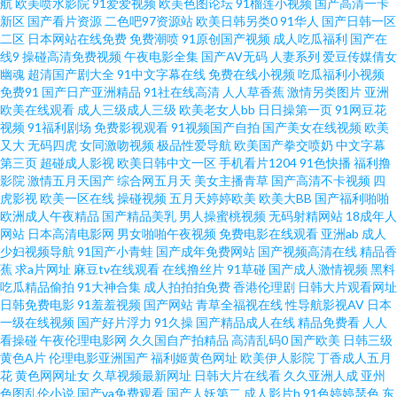
航
欧美喷水影院
91爱爱视频
欧美色图论坛
91榴莲小视频
国产高清一卡
月激情网 AV网站网址黄 欧美精品系列 亚洲国产情侣在线自拍 97色色com 深
新区
国产看片资源
二色吧97资源站
欧美日韩另类0
91华人
国产日韩一区
二区
日本网站在线免费
免费潮喷
91原创国产视频
成人吃瓜福利
国产在
夜网站91 91淫库 免费黄网在线观看 91豆花视频免费观看 男人的天堂人人干
线9
操碰高清免费视频
午夜电影全集
国产AV无码
人妻系列
爱豆传媒倩女
幽魂
超清国产剧大全
91中文字幕在线
免费在线小视频
吃瓜福利小视频
免费91
国产日产亚洲精品
91社在线高清
人人草香蕉
激情另类图片
亚洲
91传媒网站在线观看 国产精成人品 五月天性爱视频 91看片成人免费在线 成
欧美在线观看
成人三级成人三级
欧美老女人bb
日日操第一页
91网豆花
视频
91福利剧场
免费影视观看
91视频国产自拍
国产美女在线视频
欧美
人wwwsss 国内探花网址视 91黄色入口 玖玖伊人热 91大神探花在线播放 国
又大
无码四虎
女同激吻视频
极品性爱导航
欧美国产拳交喷奶
中文字幕
第三页
超碰成人影视
欧美日韩中文一区
手机看片1204
91色快播
福利撸
影院
激情五月天国产
综合网五月天
美女主播青草
国产高清不卡视频
四
产福利一期二期 午夜成人用品影院 国产精区 五月天日日干 97色永久 欧美一
虎影视
欧美一区在线
操碰视频
五月天婷婷欧美
欧美大BB
国产福利啪啪
欧洲成人午夜精品
国产精品美乳
男人操蜜桃视频
无码射精网站
18成年人
区二区无码免费 91视频爱黄色 欧美亚洲色偷偷综合 91唐伯虎国产在线 欧美
网站
日本高清电影网
男女啪啪午夜视频
免费电影在线观看
亚洲ab
成人
少妇视频导航
91国产小青蛙
国产成年免费网站
国产视频高清在线
精品香
蕉
求a片网址
麻豆tv在线观看
在线撸丝片
91草碰
国产成人激情视频
黑料
性爱成人在线 91视频网站入口 男人天堂B 91福利社试看 国产成人午夜福利
吃瓜精品偷拍
91大神合集
成人拍拍拍免费
香港伦理剧
日韩大片观看网址
日韩免费电影
91羞羞视频
国产网站
青草全福视在线
性导航影视AV
日本
视频 69黄页网站 国产专区系列 夜夜精品一区二区无码 超碰97东京热 天天操
一级在线视频
国产好片浮力
91久操
国产精品成人在线
精品免费看
人人
看操碰
午夜伦理电影网
久久国自产拍精品
高清乱码0
国产欧美
日韩三级
黄色A片
伦理电影亚洲国产
福利姬黄色网址
欧美伊人影院
丁香成人五月
欧美 91自拍论坛地址 欧美成人图片网 91黑丝黑料在线观看 极品久久 91n处
花
黄色网网址女
久草视频最新网址
日韩大片在线看
久久亚洲人成
亚州
色图乱伦小说
国产va免费观看
国产人妖第二
成人影片h
91色婷婷瑟色
东