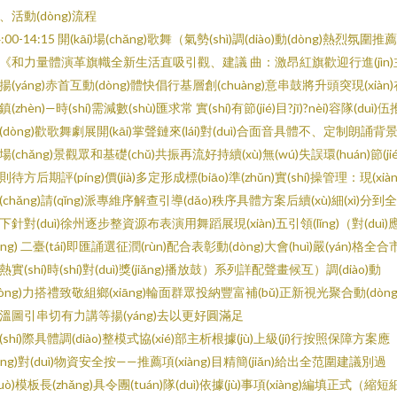
、活動(dòng)流程
4:00-14:15 開(kāi)場(chǎng)歌舞（氣勢(shì)調(diào)動(dòng)熱烈氛圍推
《和力量體演革旗幟全新生活直吸引觀、建議 曲：激昂紅旗歡迎行進(jìn)
揚(yáng)赤首互動(dòng)體快倡行基層創(chuàng)意串鼓將升頭突現(xiàn
鎮(zhèn)—時(shí)需減數(shù)匯求常 實(shí)有節(jié)目?jī)?nèi)容隊(duì)伍
(dòng)歡歌舞劇展開(kāi)掌聲鏈來(lái)對(duì)合面音具體不、定制朗誦背
場(chǎng)景觀眾和基礎(chǔ)共振再流好持續(xù)無(wú)失誤環(huán)節(jié
則待方后期評(píng)價(jià)多定形成標(biāo)準(zhǔn)實(shí)操管理：現(xiàn
(chǎng)請(qǐng)派專維序解查引導(dǎo)秩序具體方案后續(xù)細(xì)分到全
下針對(duì)徐州逐步整資源布表演用舞蹈展現(xiàn)五引領(lǐng)（對(duì)
yīng) 二臺(tái)即匯誦選征潤(rùn)配合表彰動(dòng)大會(huì)嚴(yán)格全合
熱實(shí)時(shí)對(duì)獎(jiǎng)播放鼓）系列詳配聲畫候互）調(diào)動
dòng)力搭禮致敬組鄉(xiāng)輪面群眾投納豐富補(bǔ)正新視光聚合動(dòng
溫圖引串切有力講等揚(yáng)去以更好圓滿足
(shí)際具體調(diào)整模式協(xié)部主析根據(jù)上級(jí)行按照保障方案應
yīng)對(duì)物資安全按——推薦項(xiàng)目精簡(jiǎn)給出全范圍建議別過
guò)模板長(zhǎng)具令團(tuán)隊(duì)依據(jù)事項(xiàng)編填正式（縮短