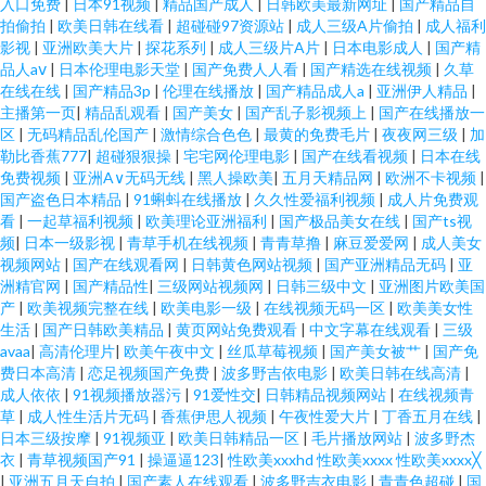
入口免费
|
日本91视频
|
精品国产成人
|
日韩欧美最新网址
|
国产精品自
拍偷拍
|
欧美日韩在线看
|
超碰碰97资源站
|
成人三级A片偷拍
|
成人福利
影视
|
亚洲欧美大片
|
探花系列
|
成人三级片A片
|
日本电影成人
|
国产精
品人aⅴ
|
日本伦理电影天堂
|
国产免费人人看
|
国产精选在线视频
|
久草
在线在线
|
国产精品3p
|
伦理在线播放
|
国产精品成人a
|
亚洲伊人精品
|
主播第一页
|
精品乱观看
|
国产美女
|
国产乱子影视频上
|
国产在线播放一
区
|
无码精品乱伦国产
|
激情综合色色
|
最黄的免费毛片
|
夜夜网三级
|
加
勒比香蕉777
|
超碰狠狠操
|
宅宅网伦理电影
|
国产在线看视频
|
日本在线
免费视频
|
亚洲A∨无码无线
|
黑人操欧美
|
五月天精品网
|
欧洲不卡视频
|
国产盗色日本精品
|
91蝌蚪在线播放
|
久久性爱福利视频
|
成人片免费观
看
|
一起草福利视频
|
欧美理论亚洲福利
|
国产极品美女在线
|
国产ts视
频
|
日本一级影视
|
青草手机在线视频
|
青青草撸
|
麻豆爱爱网
|
成人美女
视频网站
|
国产在线观看网
|
日韩黄色网站视频
|
国产亚洲精品无码
|
亚
洲精官网
|
国产精品性
|
三级网站视频网
|
日韩三级中文
|
亚洲图片欧美国
产
|
欧美视频完整在线
|
欧美电影一级
|
在线视频无码一区
|
欧美美女性
生活
|
国产日韩欧美精品
|
黄页网站免费观看
|
中文字幕在线观看
|
三级
avaa
|
高清伦理片
|
欧美午夜中文
|
丝瓜草莓视频
|
国产美女被艹
|
国产免
费日本高清
|
恋足视频国产免费
|
波多野吉依电影
|
欧美日韩在线高清
|
成人依依
|
91视频播放器污
|
91爱性交
|
日韩精品视频网站
|
在线视频青
草
|
成人性生活片无码
|
香蕉伊思人视频
|
午夜性爱大片
|
丁香五月在线
|
日本三级按摩
|
91视频亚
|
欧美日韩精品一区
|
毛片播放网站
|
波多野杰
衣
|
青草视频国产91
|
操逼逼123
|
性欧美xxxhd 性欧美xxxx 性欧美xxxx╳
|
亚洲五月天自拍
|
国产素人在线观看
|
波多野吉衣电影
|
青青色超碰
|
国