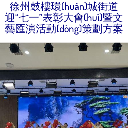
徐州鼓樓環(huán)城街道
迎“七一”表彰大會(huì)暨文
藝匯演活動(dòng)策劃方案