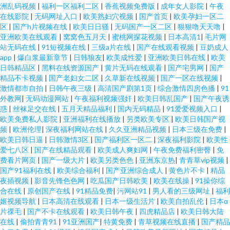
洲乱码视频
|
福利一区福利二区
|
香蕉视频免费版
|
成年女人影院
|
午夜
在线影院
|
无码网址入口
|
欧美熟妇穴视频
|
国产首页
|
欧美孕妇一区二
区
|
国产h片视频在线
|
欧美日日骚
|
无码国产一区二区
|
狠狠噜天天噜
|
亚洲欧美在线观看
|
窝窝色五月天
|
蜜桃网探花视频
|
日本高清1
|
毛片网
站无码在线
|
91短视频在线
|
三级a片在线
|
国产在线观看视频
|
豆奶成人
app
|
爆白浆最新章节
|
日韩狼友
|
欧美成性爱
|
亚洲欧美日韩在线
|
欧美
日韩精品区
|
黑料在线资源国产
|
黄片无码在线观看
|
国产宅男网
|
国产
精品不卡视频
|
国产老妇女二区
|
久草新在线视频
|
国产一区在线视频
|
激情都市自拍
|
日韩午夜三级
|
高清国产剧第1页
|
综合激情四房色播
|
91
外教网
|
无码动漫网站
|
午夜福利视频强奸
|
欧美日韩乱国产
|
国产午夜诱
惑
|
丝袜足交在线
|
五月天精品福利
|
国内无码精品
|
91爱爱视频入口
|
欧美免费私人影院
|
亚洲福利在线播放
|
另类欧美专区
|
欧美日韩国产视
频
|
欧洲伦理
|
深夜福利网站在线
|
久久亚洲精品视频
|
日本三级在免费
|
欧美日韩日逼
|
日韩激情3区
|
国产福利区一区二
|
深夜福利影院
|
欧美性
爱七八区
|
国产在线精品观看
|
欧美成人爽妇网
|
午夜免费福利密臀
|
免
费看片网页
|
国产一级大片
|
欧美另类色色
|
亚洲东京热
|
青青草vip视频
|
国产91福利在线
|
欧美综合福利
|
国产亚洲综合成人
|
黄色片不卡
|
精品
夜插视频
|
影音先锋色色网
|
吃瓜国产日韩欧美
|
欧美在线操
|
91操你综
合在线
|
原创国产在线
|
91精品免费
|
污网站91
|
男人看的三级网址
|
福利
姬视频导航
|
日本高清在线观看
|
日本一级生活片
|
欧美自拍乱伦
|
日本α
片祼毛
|
国产不卡在线观看
|
欧美日韩午夜
|
四虎精品店
|
欧美日韩大陆
在线
|
偷拍青青91
|
91亚洲国产
|
特黄免费
|
青草视频在线直播
|
国产精品