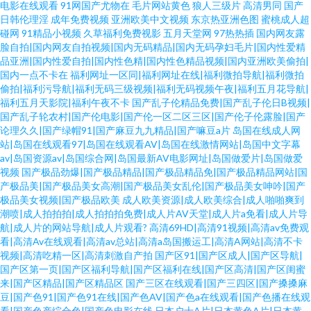
电影在线观看
91网国产尤物在
毛片网站黄色
狼人三级片
高清男同
国产
日韩伦理淫
成年免费视频
亚洲欧美中文视频
东京热亚洲色图
蜜桃成人超
碰网
91精品小视频
久草福利免费视影
五月天堂网
97热热插
国内网友露
脸自拍|国内网友自拍视频|国内无码精品|国内无码孕妇毛片|国内性爱精
品亚洲|国内性爱自拍|国内性色精|国内性色精品视频|国内亚洲欧美偷拍|
国内一点不卡在
福利网址一区同|福利网址在线|福利微拍导航|福利微拍
偷拍|福利污导航|福利无码三级视频|福利无码视频午夜|福利五月花导航|
福利五月天影院|福利午夜不卡
国产乱子伦精品免费|国产乱子伦日B视频|
国产乱子轮农村|国产伦电影|国产伦一区二区三区|国产伦子伦露脸|国产
论理久久|国产绿帽91|国产麻豆九九精品|国产嘛豆a片
岛国在线成人网
站|岛国在线观看97|岛国在线观看AV|岛国在线激情网站|岛国中文字幕
av|岛国资源av|岛国综合网|岛国最新AV电影网址|岛国做爱片|岛国做爱
视频
国产极品劲爆|国产极品精品|国产极品精品免|国产极品精品网站|国
产极品美|国产极品美女高潮|国产极品美女乱伦|国产极品美女呻吟|国产
极品美女视频|国产极品欧美
成人欧美资源|成人欧美综合|成人啪啪爽到
潮喷|成人拍拍拍|成人拍拍拍免费|成人片AV天堂|成人片a免看|成人片导
航|成人片的网站导航|成人片观看?
高清69HD|高清91视频|高清av免费观
看|高清Av在线观看|高清av总站|高清a岛国搬运工|高清A网站|高清不卡
视频|高清吃精一区|高清刺激自产拍
国产区91|国产区成人|国产区导航|
国产区第一页|国产区福利导航|国产区福利在线|国产区高清|国产区闺蜜
来|国产区精品|国产区精品区
国产三区在线观看|国产三四区|国产搡搡麻
豆|国产色91|国产色91在线|国产色AV|国产色a在线观看|国产色播在线观
看|国产色产综合色|国产色电影在线
日本户士A片|日本黄色A片|日本黄