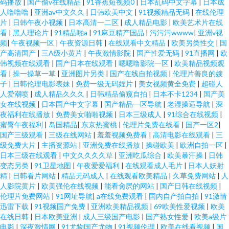
码播放
|
国产偷v在线精品
|
91香蕉短视频0
|
日本乱码中文字幕
|
日本成
人噜噜噜
|
亚洲av中文久久
|
日韩欧美中文
|
91视频精品无码
|
在线伦理
片
|
日韩午夜小视频
|
日本高清一二区
|
成人精品电影
|
欧美艺术片在线
看
|
黑人理论片
|
91精品啪a
|
91麻豆精产国品
|
污污污wwww
|
亚洲v视
频
|
午夜视频一区
|
午夜资源日韩
|
在线观看中文精品
|
欧美另类性交
|
国
产高清国产
|
三A级小黄片
|
午夜激情影院
|
国产性爱无码
|
91直播网
|
欧
韩视频在线观看
|
国产日本在线观看
|
嗯嗯噜影院一区
|
欧美精品视频观
看
|
操一操草一草
|
亚洲图片另类
|
国产在线自拍视频
|
伦理片善良的嫂
子
|
日韩伦理电影表妹
|
免费一级无码婬片
|
美女视频黄全免费
|
超碰人
人爱潮喷
|
成人精品久久久
|
日韩精品偷窥自拍
|
日本不卡1234
|
国产美
女在线视频
|
日本国产中文字幕
|
国产精品一区导航
|
老湿操逼导航
|
深
夜福利在线播放
|
免费美女啪啪视频
|
日本三级成人
|
91综合在线视频
|
蜜臀午夜福利
|
岛国精品
|
东京热蜜桃
|
伦理片免费在线看
|
国产一区2
|
国产三级观看
|
三级在线网站
|
羞羞视频免费看
|
高清电影在线观看
|
三
级免费大片
|
主播资源站
|
亚洲免费在线播放
|
操碰欧美
|
欧洲自拍一区
|
日本三级在线观看
|
中文久久久久草
|
亚洲吃瓜综合
|
欧美暴汗操
|
日韩
变态另类
|
91卫星地图
|
午夜爱爱福利
|
在线观看成人毛片
|
日本人妖射
精
|
日韩看片网站
|
精品无码成人
|
在线观看欧美精品
|
久草免费网站
|
人
人影院黄片
|
欧美强伦在线视频
|
能看肏屄的网站
|
国产日韩在线视频
|
伦理片免费网站
|
91网址导航
|
a在线免费观看
|
国内自产拍自拍
|
91激情
迅雷下载
|
91视频国产免费
|
亚洲欧美精品视频
|
69欧美性爱视频
|
欧美
在线日韩
|
日本欧美亚洲
|
成人三级国产电影
|
国产熟女性爱
|
欧美a级片
电影
|
深夜激情网
|
91尤物国产尤物
|
91视频伦理
|
欧美在线看视频
|
国