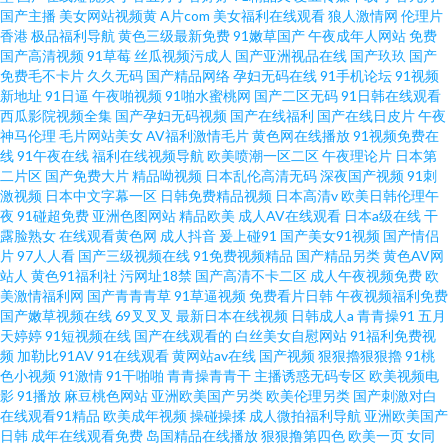
国产主播
美女网站视频黄
A片com
美女福利在线观看
狼人激情网
伦理片
香港
极品福利导航
黄色三级最新免费
91嫩草国产
午夜成年人网站
免费
国产高清视频
91草莓
丝瓜视频污成人
国产亚洲视品在线
国产玖玖
国产
免费毛不卡片
久久无码
国产精品网络
孕妇无码在线
91手机论坛
91视频
新地址
91日逼
午夜啪视频
91啪水蜜桃网
国产二区无码
91日韩在线观看
西瓜影院视频全集
国产孕妇无码视频
国产在线福利
国产在线日皮片
午夜
神马伦理
毛片网站美女
AV福利激情毛片
黄色网在线播放
91视频免费在
线
91午夜在线
福利在线视频导航
欧美喷潮一区二区
午夜理论片
日本第
二片区
国产免费大片
精品呦视频
日本乱伦高清无码
深夜国产视频
91刺
激视频
日本中文字幕一区
日韩免费精品视频
日本高清v
欧美日韩伦理午
夜
91碰超免费
亚洲色图网站
精品欧美
成人AV在线观看
日本a级在线
干
露脸熟女
在线观看黄色网
成人抖音
爰上碰91
国产美女91视频
国产情侣
片
97人人看
国产三级视频在线
91免费视频精品
国产精品另类
黄色AV网
站人
黄色91福利社
污网址18禁
国产高清不卡二区
成人午夜视频免费
欧
美激情福利网
国产青青青草
91草逼视频
免费看片日韩
午夜视频福利免费
国产嫩草视频在线
69叉叉叉
最新日本在线视频
日韩成人a
青青操91
五月
天婷婷
91短视频在线
国产在线观看的
白丝美女自慰网站
91福利免费视
频
加勒比91AV
91在线观看
黄网站av在线
国产视频
狠狠擼狠狠擼
91桃
色小视频
91激情
91干啪啪
青青操青青干
主播诱惑无码专区
欧美视频电
影
91播放
麻豆桃色网站
亚洲欧美国产另类
欧美伦理另类
国产刺激对白
在线观看91精品
欧美成年视频
操碰操揉
成人微拍福利导航
亚洲欧美国产
日韩
成年在线观看免费
岛国精品在线播放
狠狠撸第四色
欧美一页
女同