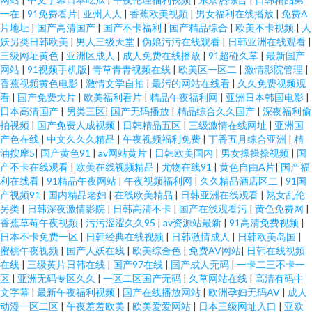
一在
|
91免费看片
|
亚州人人
|
香蕉欧美视频
|
男女福利在线播放
|
免费A
片地址
|
国产高清国产
|
国产不卡福利
|
国产精品综合
|
欧美不卡视频
|
人
妖另类日韩欧美
|
男人三级天堂
|
伪娘污污在线观看
|
日韩亚洲在线观看
|
三级网址黄色
|
亚洲区成人
|
成人免费在线播放
|
91超碰久草
|
最新国产
网站
|
91视频手机版
|
青草青青视频在线
|
欧美区一区二
|
激情影院管理
|
香蕉视频黄色电影
|
激情文学自拍
|
最污的网站在线看
|
久久免费视频观
看
|
国产免费大片
|
欧美福利看片
|
精品午夜福利网
|
亚洲日本韩国电影
|
日本高清国产
|
另类三区
|
国产无码播放
|
精品综合久久国产
|
深夜福利偷
拍视频
|
国产免费人成视频
|
日韩精品五区
|
三级激情在线网址
|
亚洲国
产色在线
|
中文久久久精品
|
午夜视频福利免费
|
丁香五月综合亚洲
|
精
油按摩5
|
国产黄色91
|
av网站黄片
|
日韩欧美国内
|
男女操操操视频
|
国
产不卡在线观看
|
欧美在线视频精品
|
尤物在线91
|
黄色自由A片
|
国产福
利在线看
|
91精品午夜网站
|
午夜视频福利网
|
久久精品酒店区二
|
91国
产视频91
|
国内精品老妇
|
在线欧美精品
|
日韩亚洲在线观看
|
熟女乱伦
另类
|
日韩深夜激情影院
|
日韩高清不卡
|
国产在线观看污
|
黄色免费网
|
香蕉草莓午夜视频
|
污污涩涩久久95
|
av资源站最新
|
91高清免费视频
|
日本不卡免费一区
|
日韩经典在线视频
|
日韩激情成人
|
日韩欧美岛国
|
蜜桃午夜视频
|
国产人妖在线
|
欧美综合色
|
免费AV网站
|
日韩在线视频
在线
|
三级黄片日韩在线
|
国产97在线
|
国产成人无码
|
一卡二三不卡一
区
|
亚洲无码专区久久
|
一区二区国产无码
|
久草网站在线
|
高清有码中
文字幕
|
最新午夜福利视频
|
国产在线播放网站
|
欧洲孕妇无码AV
|
成人
动漫一区二区
|
午夜羞羞欧美
|
欧美爱爱网站
|
日本三级网址入口
|
亚欧