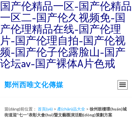
国产伦精品一区-国产伦精品
一区二-国产伦久视频免-国
产伦理精品在线-国产伦理
片-国产伦理自拍-国产伦视
频-国产伦子伦露脸山-国产
论坛av-国产裸体A片色戒
鄭州西唯文化傳媒
當(dāng)前位置：
首頁(yè)
>
產(chǎn)品大全
>
徐州鼓樓環(huán)城
街道迎“七一”表彰大會(huì)暨文藝匯演活動(dòng)策劃方案