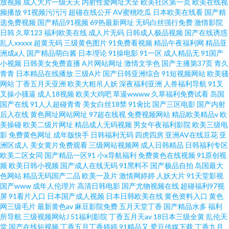
放视频
成人大片一级天天
内射性爱网址大全
欧美社区第一页
欧美在线视
频播放
91视频污污污
超碰在线公开
AV蜜桃吃瓜
日本欧美在线看
国产精
选免费视频
国产精品91视频
69热最新网址
无码白丝强行免费
激情影院
日韩
久草123
福利欧美在线
成人片无码
日韩成人极品视频
国产在线诱惑
乱人xxxxx
超黄无码
三级黄色图片
91免费看视频
精品午夜福利网
精品亚
洲成a人
国产精品萌白酱
日本理论
91操电影
91一区
成人精品无
91国产
小视频
日韩美女免费直播
A片网站网址
激情文学色
国产主播第37页
青久
青青
日本精品在线播放
三级A片
国产日韩亚洲综合
91短视频网站
欧美骚
网站
丁香五月天亚洲
欧美大粗吊人妖
深夜福利亚洲
人兽福利导航
91叉
叉操小骚逼
成人18视频
欧美大鸡吧
草逼wwww
久草福利免费试看
岛国
国产在线
91人人超碰青青
美女白丝18禁
91肏比
国产三区电影
国产内射
后入在线
黄色网址网站网址
97超在线视
免费视频网站
精品欧美精品v
欧
美操碰
欧美二级片网址
精品成人无码视频
男女午夜福利影院
欧美三级电
影
免费黄色网址
成年版快手
日韩福利无码
四虎四房
亚洲AV在线豆花
亚
洲区成人
美女黄片免费观看
三级网站视频网
成人日韩精品
日韩福利专区
欧美二区女同
国产精品一区91
小x导航福利
免费黄色在线视频
91原创视
频
欧美日韩小视频
国产成人在线无码
91黑料不
国产极品自拍
岛国最大
色网站
精品无码国产二品
欧美一及片
激情网婷婷
人妖大片
91天堂影视
国产www
成年人伦理片
高清日韩电影
国产尤物视频在线
超碰福利97视
屏
91看片入口
日本国产成人视频
日本日韩欧美在线
黄色资料入口
黄色
网三级毛片
最新黄色av
麻豆影院免费
五月天堂丁香
国产精品水多
福利
所导航
三级视频网站J
51福利影院
丁香五月天av
18日本三级全黄
乱伦天
堂
国产在线短视频
丁香五月丁香婷婷
91精品又
爱豆传媒下载
丁香九月