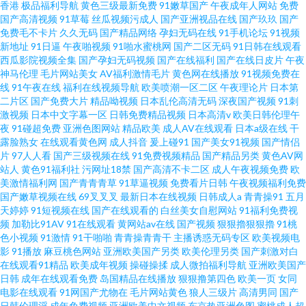
香港
极品福利导航
黄色三级最新免费
91嫩草国产
午夜成年人网站
免费
国产高清视频
91草莓
丝瓜视频污成人
国产亚洲视品在线
国产玖玖
国产
免费毛不卡片
久久无码
国产精品网络
孕妇无码在线
91手机论坛
91视频
新地址
91日逼
午夜啪视频
91啪水蜜桃网
国产二区无码
91日韩在线观看
西瓜影院视频全集
国产孕妇无码视频
国产在线福利
国产在线日皮片
午夜
神马伦理
毛片网站美女
AV福利激情毛片
黄色网在线播放
91视频免费在
线
91午夜在线
福利在线视频导航
欧美喷潮一区二区
午夜理论片
日本第
二片区
国产免费大片
精品呦视频
日本乱伦高清无码
深夜国产视频
91刺
激视频
日本中文字幕一区
日韩免费精品视频
日本高清v
欧美日韩伦理午
夜
91碰超免费
亚洲色图网站
精品欧美
成人AV在线观看
日本a级在线
干
露脸熟女
在线观看黄色网
成人抖音
爰上碰91
国产美女91视频
国产情侣
片
97人人看
国产三级视频在线
91免费视频精品
国产精品另类
黄色AV网
站人
黄色91福利社
污网址18禁
国产高清不卡二区
成人午夜视频免费
欧
美激情福利网
国产青青青草
91草逼视频
免费看片日韩
午夜视频福利免费
国产嫩草视频在线
69叉叉叉
最新日本在线视频
日韩成人a
青青操91
五月
天婷婷
91短视频在线
国产在线观看的
白丝美女自慰网站
91福利免费视
频
加勒比91AV
91在线观看
黄网站av在线
国产视频
狠狠擼狠狠擼
91桃
色小视频
91激情
91干啪啪
青青操青青干
主播诱惑无码专区
欧美视频电
影
91播放
麻豆桃色网站
亚洲欧美国产另类
欧美伦理另类
国产刺激对白
在线观看91精品
欧美成年视频
操碰操揉
成人微拍福利导航
亚洲欧美国产
日韩
成年在线观看免费
岛国精品在线播放
狠狠撸第四色
欧美一页
女同
电影在线观看
91网国产尤物在
毛片网站黄色
狼人三级片
高清男同
国产
日韩伦理淫
成年免费视频
亚洲欧美中文视频
东京热亚洲色图
蜜桃成人超