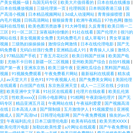
产美女视频一级
|
岛国无码专区
|
欧美大片值得看的
|
日本在线在线播放
|
日本在线播放视频
|
三级伦理第一页
|
伦理韩国
|
日本韩国香港三级
|
国
产高清小视频
|
日本精品视频网站
|
3d成人动漫网站
|
青青操操喷喷
|
国
内毛片视频
|
日韩高清网站
|
狠狠操青青
|
欧洲午夜精品
|
97色色网
|
微拍
福利在线导航
|
欧美色图另类故事
|
91大神导航
|
久反青青
|
欧美日韩一二
三区
|
91一区二区三
|
深夜福利你懂的
|
91社在线看
|
国产伦理片
|
很污的
网站在线
|
美女视频黄全免费
|
无码免费毛片
|
成人草莓91
|
男女草逼射
视频
|
三级熟妇操操操操
|
激情综合网激情
|
日本在线伦理电影
|
国产无
码免费看
|
无码白丝强行免费
|
亚洲精品成人91
|
青青操人人操
|
激情久
久
|
97精品国产手机
|
丁香五月花社区
|
欧美日韩国产丝袜
|
欧美国产电
影
|
尤物不卡日韩
|
新疆一区二区视频
|
亚州欧美国产综合
|
自拍91视频
|
国产第一夜
|
亚洲东京热
|
欧美三级午夜
|
亚洲吃瓜综合
|
黑料国产精品
视频
|
91视频免费观看
|
午夜免费看片网站
|
最新福利在线观看
|
精东成
人
|
av天堂大片
|
亚色91
|
97午夜视频人伦
|
国产免费美女网站
|
美国伦理
在线观看
|
白丝国产在线
|
东京热亚洲天堂
|
成人一二三区在线
|
少妇自
慰
|
欧美亚洲中文字幕
|
91社区在线观看
|
伦理片在线收看
|
欧美乱伦第
六页
|
性欧美xxxx╳
|
日韩小电影网址
|
91精网
|
午夜剧场伦理片
|
国产无
码专区
|
精品亚洲五月花
|
午夜网站在线
|
午夜福利爱爱
|
国产视频高清
在线
|
日本高清人体
|
国产限制级
|
五月激情伊人
|
91视频爱拍
|
亚洲视
频成人
|
国产高清hd
|
日韩理论电影网
|
国产午夜免费视频
|
狼友的av天
堂
|
午夜福利乱伦
|
日本三级理伦电影
|
欧美有码在线
|
欧美另类XXXX
|
欧美伦理片电影
|
加勒比欧美性爱
|
a片网址在线观看
|
国产午夜免费啪
|
国产一级特黄二区
|
欧美va在线
|
欧美日韩免费网站
|
爱豆传媒电影免费
|