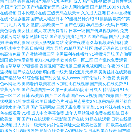
精产国品
香蕉视频国产精品
91九色福利
成人国产无线视
欧美日韩性生活
片
国产伦理剧
国产精品无套无码
成年人网站免费
国产精品1000
91九色
视频在线播放 91情趣网站在线观看 91色情影院 91伦理 肏屄91社区 亚色3情
在线视频
日本伦理片在线
三级无码在线天堂
久久成人亚洲
日本中文视频
在线
伦理剧推荐
国产成人精品日本
97甜桃品种介绍
91插插插
欧美SE第
二页
毛片内射女
激情另类欧美一二
国产色视频
孕妇三级av无码
日韩欧
网 亚洲国内高清在线 五月婷婷久草在线视频 亚洲成AV人国产电影 午夜91 手
美色综合
美女社区成人
在线免费看片
日本一级
国产传媒视频网站
免费
观看污网站
最新激情h网站
国产喷浆抽搐
宅男久久国产精品
国产乱肥老
机在线观看殴美三 日日夜夜伊人人人乐 亚洲天堂av网 中文字幕91 91吃瓜福
妇
最新福利影院
欧美人妖视频网站
窝窝午夜理论
久草视频深夜福利
波
多野步中文字幕
日韩福利网址导航
91精品国产社区
超碰无码在线
欧美日
韩高清免费
国产激情视频三区
宅男福利在线播放
91视频污导航
国产啪亚
利 91白丝少妇 中文字幕强奸 亚洲自蔚 香蕉伊在线 无码不卡视频123 午夜老
洲国
欧美性爱密臀
疯狂少妇喷潮
欧美肏屄一区二区
国产乱伦免费观看
偷拍草草草
97狠狠插
香蕉视频下载污版
三级黄色视频网址
午夜99
91日
湿机 手机av先锋网 色美欧性观婷婷久久 日韩欧美有码在线
逼视频
国产成在线观看
萌白酱一线天
乱伦五月天婷婷
美腿丝袜在线观看
国产精品3p
91综合碰
国产乱女乱
成人xxxxx
日韩伦理片
91色爱
免费黄
色av网址
欧美肥老妇
欧美在线tv
加勒比在线视屏
国产美女在线免费
91
香蕉污APP
国产高清自拍一区
第一页草草影院
韩日成人
精品福利
91天
堂一区二区
日韩a级电影
国产二区高清
国产www视频
国产粉嫩
国产男女
猛视频
91社在线看
欧美日韩黄色片
变态另态另类2
91李宗精品
黑丝袜自
慰喷水
乱伦五月
国产无码网站
三级无毒免费
青青草51
91丝袜在线
91九
色在线观看
91插
成人中文字幕免费
成年人网站视频
免费在线影院
日本
欧美第一页
国产ts在线观看
午夜影院国产在线
91操在线观看
日韩在线播
放视频
成人大片一级天天
内射性爱网址大全
欧美社区第一页
欧美在线视
频播放
91视频污污污
超碰在线公开
AV蜜桃吃瓜
日本欧美在线看
国产精