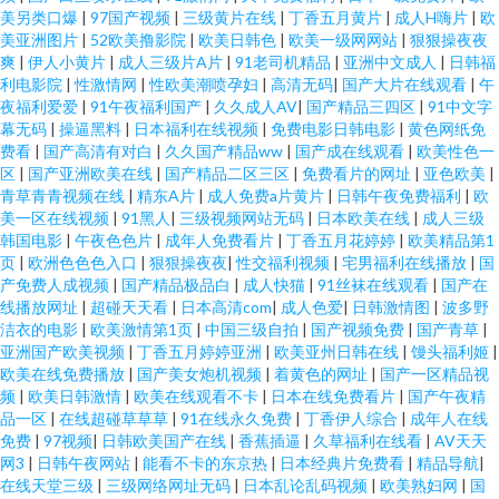
美另类口爆
|
97国产视频
|
三级黄片在线
|
丁香五月黄片
|
成人H嗨片
|
欧
美亚洲图片
|
52欧美撸影院
|
欧美日韩色
|
欧美一级网网站
|
狠狠操夜夜
爽
|
伊人小黄片
|
成人三级片A片
|
91老司机精品
|
亚洲中文成人
|
日韩福
利电影院
|
性激情网
|
性欧美潮喷孕妇
|
高清无码
|
国产大片在线观看
|
午
夜福利爱爱
|
91午夜福利国产
|
久久成人AV
|
国产精品三四区
|
91中文字
幕无码
|
操逼黑料
|
日本福利在线视频
|
免费电影日韩电影
|
黄色网纸免
费看
|
国产高清有对白
|
久久国产精品ww
|
国产成在线观看
|
欧美性色一
区
|
国产亚洲欧美在线
|
国产精品二区三区
|
免费看片的网址
|
亚色欧美
|
青草青青视频在线
|
精东A片
|
成人免费a片黄片
|
日韩午夜免费福利
|
欧
美一区在线视频
|
91黑人
|
三级视频网站无码
|
日本欧美在线
|
成人三级
韩国电影
|
午夜色色片
|
成年人免费看片
|
丁香五月花婷婷
|
欧美精品第1
页
|
欧洲色色色入口
|
狠狠操夜夜
|
性交福利视频
|
宅男福利在线播放
|
国
产免费人成视频
|
国产精品极品白
|
成人快猫
|
91丝袜在线观看
|
国产在
线播放网址
|
超碰天天看
|
日本高清com
|
成人色爱
|
日韩激情图
|
波多野
洁衣的电影
|
欧美激情第1页
|
中国三级自拍
|
国产视频免费
|
国产青草
|
亚洲国产欧美视频
|
丁香五月婷婷亚洲
|
欧美亚州日韩在线
|
馒头福利姬
|
欧美在线免费播放
|
国产美女炮机视频
|
着黄色的网址
|
国产一区精品视
频
|
欧美日韩激情
|
欧美在线观看不卡
|
日本在线免费看片
|
国产午夜精
品一区
|
在线超碰草草草
|
91在线永久免费
|
丁香伊人综合
|
成年人在线
免费
|
97视频
|
日韩欧美国产在线
|
香蕉插逼
|
久草福利在线看
|
AV天天
网3
|
日韩午夜网站
|
能看不卡的东京热
|
日本经典片免费看
|
精品导航
|
在线天堂三级
|
三级网络网址无码
|
日本乱论乱码视频
|
欧美熟妇网
|
国