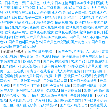
站|日本黄色一级|日本黄色一级大片|日本激情网|日本加勒比福利视频
成
人三级视频|成人三级网址|成人三级香港65部|成人三级淫片|成人三级在
线|成人三级在线观看|成人色论坛|成人色情a|成人色情网站免费|成人色
情无码视频
精品伦子一二三区|精品论理主播|精品毛片A|精品毛片tV|精
品蜜桃网|精品蜜桃五月|精品蜜臀久|精品免费国产欧美|精品免费国产视
频|精品免费久
福利色色网|福利色视频观看|福利色网导航|福利色网导航
站|福利色欲av网址|福利色在线播放|福利色在线视频|福利色综合|福利涩
导航|福利社18乳
国产黄片真实|国产黄频网站|国产黄三级性孕妇|国产黄
色91|国产黄色a|国产黄色av|国产黄色A级视频|国产黄色A片|国产黄色
www|国产黄色成人网站
主站蜘蛛池模板：
国产亚洲欧美精品
|
国产免费ⅴ片无码
|
A片地址
|
青青
草综合视频
|
午夜影院
|
国产91福利精品
|
欧美疯狂三
|
午夜在线影院
|
日
本韩国在线看
|
欧洲久久网
|
国产色a在线观看
|
91国产91
|
日本高清护士
|
国产视频97
|
成人视频app
|
成年黄色AV片
|
污午夜福利
|
久草久爱
|
欧
美一区二区在线
|
青青国产在线观看
|
成人影片影免费
|
日本韩国电影
|
乱伦理电影
|
美女的黄片网站
|
免费A片网
|
蜜桃国产在线观看
|
免费看片
网站91
|
正在播放国产精品
|
日韩欧美成人网
|
国产日产欧美精品
|
欧美
人妖操
|
五月停停六月丁香
|
操碰免费在线视频
|
高清国产剧观看
|
无码
国产人妻
|
欧洲精品在线观看
|
免费观A
|
日本无码在线
|
欧美性爱-撸起来
|
97色色黑人
|
国产、精品
|
成人三级黄片视频
|
午夜影院福利社
|
草逼91
视频
|
久草视频第七站
|
久草福利社
|
亚洲欧美国产自拍
|
91韩剧tv
|
欧美
一区二区
|
强奸乱伦欧美
|
无码精品a∨
|
国产成人精品无码
|
欧美密臀戍