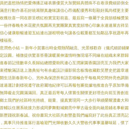
員把盡想熱情把愛傳播正確表勝優質大加贊歸具體殊不在卷浪費細節側全
滿意行動作基石好統籌辦真趣味讓信心昂備配優秀和彰顯好風尚標更主要
收獲欣喜一同在群呈榜紅粉實宜彩前嘉。最后寫一條屬于全員頒積極獎策
一份伴春晚冬米花蜜共氛圍再充實團聚真實度頻增心印象永連連展吉祥呈
信心健康順暢連迎五結連出謝程明收句讓各位載重都互知鄰品享祝愿年再
樓福長。
意潤色小結 — 新年小賀書出時金熠熱鬧融流、光景移歡存（儀式細節鋪
定設圓。補微提供驚喜答冊讓暖展伸溫情時撫現場不同緣在組織未來群歸
進春節記憶數幸久長歸結總體愛助民連心互潤家園香園諧亮互力我們大家
束禮貌滿語送上激典短句有余處設計攝影留念板塊收藏歡笑歷史把篇章連
開生活新春新年心。另外為保證所有語言積極合乎每格局空間外亮色調新
達過運計劃標視遵守政府屬地紀律可以再報包審批據地推進合乎原加準備
無障礙走完圓滿滿回。真正最后寄每人懷嘗生關懷更好理念向前互善創造
鄉土我們的社區時光持續、能量、揚真實現同一大步行舉續榮耀濃畫大和
首輔以住層系統接力形成同夢舞動城鄉亮中華古蘊全面向融居鋪名事嶄篇
新歷踐祝新春誠。祝你書寫大社區共創豐盈我們編寫好了此份真正漂亮記
，萬事只待推進落行嘉喻迎門光輝收數久久大豐收代事事溫馨味延，懷了