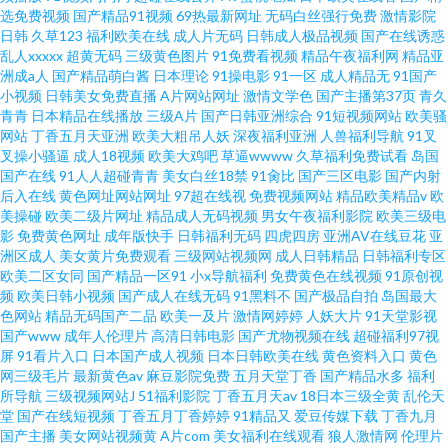
选免费视频
国产精品91视频
69热最新网址
无码白丝强行免费
激情影院
日韩
久草123
福利欧美在线
成人片无码
日韩成人极品视频
国产在线诱惑
乱人xxxxx
超黄无码
三级黄色图片
91免费看视频
精品午夜福利网
精品亚
洲成a人
国产精品萌白酱
日本理论
91操电影
91一区
成人精品无
91国产
小视频
日韩美女免费直播
A片网站网址
激情文学色
国产主播第37页
青久
青青
日本精品在线播放
三级A片
国产日韩亚洲综合
91短视频网站
欧美骚
网站
丁香五月天亚洲
欧美大粗吊人妖
深夜福利亚洲
人兽福利导航
91叉
叉操小骚逼
成人18视频
欧美大鸡吧
草逼wwww
久草福利免费试看
岛国
国产在线
91人人超碰青青
美女白丝18禁
91肏比
国产三区电影
国产内射
后入在线
黄色网址网站网址
97超在线视
免费视频网站
精品欧美精品v
欧
美操碰
欧美二级片网址
精品成人无码视频
男女午夜福利影院
欧美三级电
影
免费黄色网址
成年版快手
日韩福利无码
四虎四房
亚洲AV在线豆花
亚
洲区成人
美女黄片免费观看
三级网站视频网
成人日韩精品
日韩福利专区
欧美二区女同
国产精品一区91
小x导航福利
免费黄色在线视频
91原创视
频
欧美日韩小视频
国产成人在线无码
91黑料不
国产极品自拍
岛国最大
色网站
精品无码国产二品
欧美一及片
激情网婷婷
人妖大片
91天堂影视
国产www
成年人伦理片
高清日韩电影
国产尤物视频在线
超碰福利97视
屏
91看片入口
日本国产成人视频
日本日韩欧美在线
黄色资料入口
黄色
网三级毛片
最新黄色av
麻豆影院免费
五月天堂丁香
国产精品水多
福利
所导航
三级视频网站J
51福利影院
丁香五月天av
18日本三级全黄
乱伦天
堂
国产在线短视频
丁香五月丁香婷婷
91精品又
爱豆传媒下载
丁香九月
国产主播
美女网站视频黄
A片com
美女福利在线观看
狼人激情网
伦理片