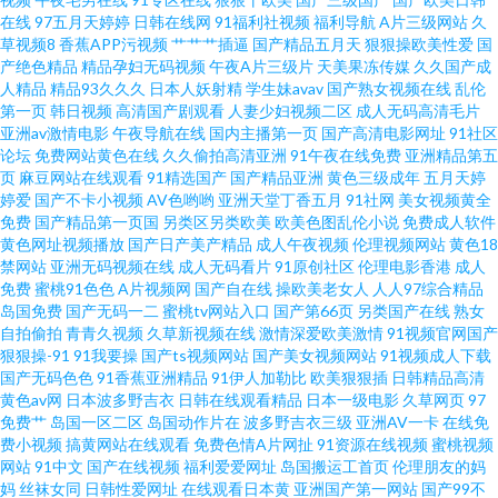
在线
97五月天婷婷
日韩在线网
91福利社视频
福利导航
A片三级网站
久
草社区 91福利导航青青草 久久a久久 91传媒视频传媒视频 九一黄色大雷黑丝
草视频8
香蕉APP污视频
艹艹艹插逼
国产精品五月天
狠狠操欧美性爱
国
产绝色精品
精品孕妇无码视频
午夜A片三级片
天美果冻传媒
久久国产成
人精品
精品93久久久
日本人妖射精
学生妹avav
国产熟女视频在线
乱伦
美女 97资源国产共享 色情仓库 www大香蕉伊人av 婷婷五月花 肏屄人人人 污
第一页
韩日视频
高清国产剧观看
人妻少妇视频二区
成人无码高清毛片
亚洲av激情电影
午夜导航在线
国内主播第一页
国产高清电影网址
91社区
黄10 www久久come 色色五月激情网 操逼操色图 伪娘91在线 国产精品人妻
论坛
免费网站黄色在线
久久偷拍高清亚洲
91午夜在线免费
亚洲精品第五
页
麻豆网站在线观看
91精选国产
国产精品亚洲
黄色三级成年
五月天婷
婷爱
国产不卡小视频
AV色哟哟
亚洲天堂丁香五月
91社网
美女视频黄全
偷情 91豆花视频在线观看 欧美91综合色图影院 www91传媒 婷婷色成人资源
免费
国产精品第一页国
另类区另类欧美
欧美色图乱伦小说
免费成人软件
黄色网址视频播放
国产日产美产精品
成人午夜视频
伦理视频网站
黄色18
www我色色 青青草在线狠狠干 www恋足com 日韩免费成人黄色网址 国产精
禁网站
亚洲无码视频在线
成人无码看片
91原创社区
伦理电影香港
成人
免费
蜜桃91色色
A片视频网
国产自在线
操欧美老女人
人人97综合精品
岛国免费
国产无码一二
蜜桃tv网站入口
国产第66页
另类国产在线
熟女
品丝袜黑色高跟 91探花遇到极品 色婷婷五月天AV综合 91视频导航 黄色av五
自拍偷拍
青青久视频
久草新视频在线
激情深爱欧美激情
91视频官网国产
狠狠操-91
91我要操
国产ts视频网站
国产美女视频网站
91视频成人下载
月天性爱 日韩一级伦理片 91美女在线 91操碰免费视频t 国产久久系列大全 青
国产无码色色
91香蕉亚洲精品
91伊人加勒比
欧美狠狠插
日韩精品高清
黄色av网
日本波多野吉衣
日韩在线观看精品
日本一级电影
久草网页
97
免费艹
岛国一区二区
岛国动作片在
波多野吉衣三级
亚洲AV一卡
在线免
青草无码 91av官网 精品性生生活 91海角刮伦 久久国产精品草网 91少妇黑丝
费小视频
搞黄网站在线观看
免费色情A片网扯
91资源在线视频
蜜桃视频
网站
91中文
国产在线视频
福利爱爱网址
岛国搬运工首页
伦理朋友的妈
在线观看 久久精品人操人人 国产日本欧美色 伊人九九五五 精品入口蜜桃入
妈
丝袜女同
日韩性爱网址
在线观看日本黄
亚洲国产第一网站
国产99不