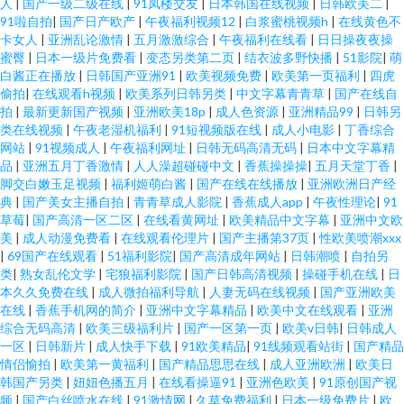
人
|
国产一级二级在线
|
91凤楼交友
|
日本韩国在线视频
|
日韩欧美二
|
91啦自拍
|
国产日产欧产
|
午夜福利视频12
|
白浆蜜桃视频h
|
在线黄色不
卡女人
|
亚洲乱论激情
|
五月激激综合
|
午夜福利在线看
|
日日操夜夜操
蜜臀
|
日本一级片免费看
|
变态另类第二页
|
结衣波多野快播
|
51影院
|
萌
白酱正在播放
|
日韩国产亚洲91
|
欧美视频免费
|
欧美第一页福利
|
四虎
偷拍
|
在线观看h视频
|
欧美系列日韩另类
|
中文字幕青青草
|
国产在线自
拍
|
最新更新国产视频
|
亚洲欧美18p
|
成人色资源
|
亚洲精品99
|
日韩另
类在线视频
|
午夜老湿机福利
|
91短视频版在线
|
成人小电影
|
丁香综合
网站
|
91视频成人
|
午夜福利网址
|
日韩无码高清无码
|
日本中文字幕精
品
|
亚洲五月丁香激情
|
人人澡超碰碰中文
|
香蕉操操操
|
五月天堂丁香
|
脚交白嫩玉足视频
|
福利姬萌白酱
|
国产在线在线播放
|
亚洲欧洲日产经
典
|
国产美女主播自拍
|
青青草成人影院
|
香蕉成人app
|
午夜性理论
|
91
草莓
|
国产高清一区二区
|
在线看黄网址
|
欧美精品中文字幕
|
亚洲中文欧
美
|
成人动漫免费看
|
在线观看伦理片
|
国产主播第37页
|
性欧美喷潮xxx
|
69国产在线观看
|
51福利影院
|
国产高清成年网站
|
日韩潮喷
|
自拍另
类
|
熟女乱伦文学
|
宅狼福利影院
|
国产日韩高清视频
|
操碰手机在线
|
日
本久久免费在线
|
成人微拍福利导航
|
人妻无码在线视频
|
国产亚洲欧美
在线
|
香蕉手机网的简介
|
亚洲中文字幕精品
|
欧美中文在线观看
|
亚洲
综合无码高清
|
欧美三级福利片
|
国产一区第一页
|
欧美v日韩
|
日韩成人
一区
|
日韩新片
|
成人快手下载
|
91欧美精品
|
91线频观看站街
|
国产精品
情侣愉拍
|
欧美第一黄福利
|
国产精品思思在线
|
成人亚洲欧洲
|
欧美日
韩国产另类
|
妞妞色播五月
|
在线看操逼91
|
亚洲色欧美
|
91原创国产视
频
|
国产白丝喷水在线
|
91激情网
|
久草免费福利
|
日本一级免费片
|
欧