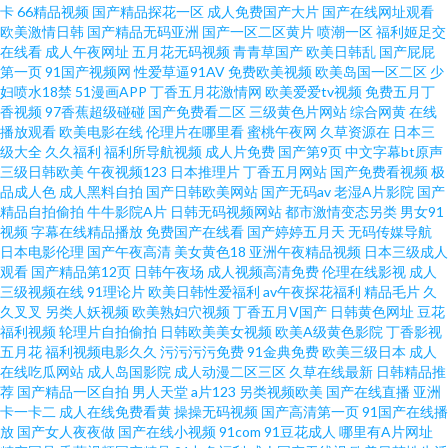
卡
66精品视频
国产精品探花一区
成人免费国产大片
国产在线网址观看
欧美激情日韩
国产精品无码亚洲
国产一区二区黄片
喷潮一区
福利姬足交
口 1024成人网站 91传媒网视频 伪娘TS一区二区 国产欧美一区二区 91在线观
在线看
成人午夜网址
五月花无码视频
青青草国产
欧美日韩乱
国产屁屁
第一页
91国产视频网
性爱草逼91AV
免费欧美视频
欧美岛国一区二区
少
看官网 婷婷福利社 国内久久精品 91黑丝露脚 久草18 91原创大神 桃色五月
妇喷水18禁
51漫画APP
丁香五月花激情网
欧美爱爱tv视频
免费五月丁
香视频
97香蕉超级碰碰
国产免费看二区
三级黄色片网站
综合网黄
在线
播放观看
欧美电影在线
伦理片在哪里看
蜜桃午夜网
久草资源在
日本三
超碰91在线中文 亚洲综合成人乱区综合 九一天堂 91桃色网站 香蕉蜜桃小视
级大全
久久福利
福利所导航视频
成人片免费
国产第9页
中文字幕bt原声
三级日韩欧美
午夜视频123
日本推理片
丁香五月网站
国产免费看视频
极
频 国淫av 91秦先生视频在线观看 亚洲另类在线观看 黄色仓库在线免费观看
品成人色
成人黑料自拍
国产日韩欧美网站
国产无码av
老湿A片影院
国产
精品自拍偷拍
牛牛影院A片
日韩无码视频网站
都市激情变态另类
男女91
视频
字幕在线精品播放
免费国产在线看
国产婷婷五月天
无码传媒导航
91九色黑人外教 欧美特黄久久 欧美专区视频导航 大香蕉肏屄 9178看片视频
日本电影伦理
国产午夜高清
美女黄色18
亚洲午夜精品视频
日本三级成人
观看
国产精品第12页
日韩午夜场
成人视频高清免费
伦理在线影视
成人
另类欧美专区 草比网站安全访问方法 日韩新片无码 91精品论坛 极品视频91
三级视频在线
91理论片
欧美日韩性爱福利
av午夜探花福利
精品毛片
久
久叉叉
另类人妖视频
欧美熟妇穴视频
丁香五月V国产
日韩黄色网址
豆花
福利视频
轮理片自拍偷拍
日韩欧美美女视频
欧美A级黄色影院
丁香影视
一本道欧美日A∨ 久草久草热资源 内射黑丝在线视频 久久熟女国产精品 国产
五月花
福利视频电影久久
污污污污免费
91金典免费
欧美三级日本
成人
在线吃瓜网站
成人岛国影院
成人动漫二区三区
久草在线最新
日韩精品推
盗摄成人一区二区 婷婷五月天色 99福利在线观看 尤物视频在线一区 男女草
荐
国产精品一区自拍
男人天堂
a片123
另类视频欧美
国产在线直播
亚洲
卡一卡二
成人在线免费看黄
操操无码视频
国产高清第一页
91国产在线播
放
国产女人夜夜做
国产在线小视频
91com
91豆花成人
哪里有A片网址
逼视频91 91传媒在线观看视频 91社区在线播放 91影音先锋图片资源 91丝瓜