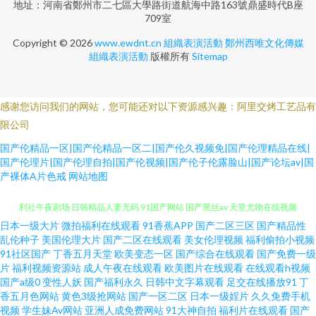
地址：河南省鄭州市二七區大學路街道航海中路163號鼎盛時代B座
709室
Copyright © 2026
www.ewdnt.cn
組織表演活動
鄭州西唯文化傳媒
組織表演活動
版權所有
Sitemap
感谢您访问我们的网站，您可能还对以下资源感兴趣：阿里交烤工艺品有
限公司
国产伦精品一区|国产伦精品一区二|国产伦久视频免|国产伦理精品在线|
国产伦理片|国产伦理自拍|国产伦视频|国产伦子伦露脸山|国产论坛av|国
产裸体A片色戒
网站地图
日本一级大片
微拍福利在线观看
91香蕉APP
国产二区三区
国产精品性
久久93 日韩欧美中文字幕 国产91在线视频播放 日韩色欲网 91啦中文字幕 福
乱伦种子
美国伦理大片
国产二区在线观看
美女伦理视频
福利偷拍小视频
91社区国产
丁香五月天堂
欧美变态一区
国产综合在线观看
国产免费一级
利社午夜剧场 日韩精品人妻无码 91国产网站 国产黑丝av 天堂尤物在线视频
片
福利视频资源站
成人午夜在线观看
欧美图片在线观看
在线观看h视频
国产a级0
变性人妖
国产福利永久
日韩中文字幕观看
足交在线播放91
丁
香五月色网站
黄色3级抢网站
国产一区二区
日本一级婬片
久久免费手机
91资源福利在线 久草免费欧美 亚洲色8P 操操影院av 青青草先生一起 91看片
视频
学生妹Av网站
亚洲人成免费网站
91大神自拍
福利片在线观看
国产