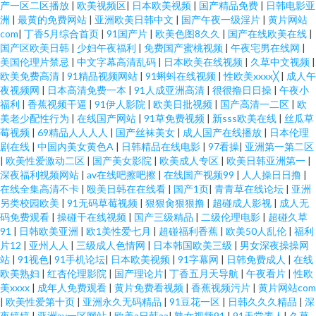
产一区二区播放
|
欧美视频区
|
日本欧美视频
|
国产精品免费
|
日韩电影亚
洲
|
最黄的免费网站
|
亚洲欧美日韩中文
|
国产午夜一级淫片
|
黄片网站
com
|
丁香5月综合首页
|
91国产片
|
欧美色图8久久
|
国产在线欧美在线
|
国产区欧美日韩
|
少妇午夜福利
|
免费国产蜜桃视频
|
午夜宅男在线网
|
美国伦理片禁忌
|
中文字幕高清乱码
|
日本欧美在线视频
|
久草中文视频
|
欧美免费高清
|
91精品视频网站
|
91蝌蚪在线视频
|
性欧美xxxx╳
|
成人午
夜视频网
|
日本高清免费一本
|
91人成亚洲高清
|
很很撸日日操
|
午夜小
福利
|
香蕉视频干逼
|
91伊人影院
|
欧美日批视频
|
国产高清一二区
|
欧
美老少配性行为
|
在线国产网站
|
91草免费视频
|
新sss欧美在线
|
丝瓜草
莓视频
|
69精品人人人人
|
国产丝袜美女
|
成人国产在线播放
|
日本伦理
剧在线
|
中国内美女黄色A
|
日韩精品在线电影
|
97看操
|
亚洲第一第二区
|
欧美性爱激动二区
|
国产美女影院
|
欧美成人专区
|
欧美日韩亚洲第一
|
深夜福利视频网站
|
av在线吧擦吧擦
|
在线国产视频99
|
人人操日日撸
|
在线全集高清不卡
|
殴美日韩在在线看
|
国产1页
|
青青草在线论坛
|
亚洲
另类校园欧美
|
91无码草莓视频
|
狠狠肏狠狠撸
|
超碰成人影视
|
成人无
码免费观看
|
操碰干在线视频
|
国产三级精品
|
二级伦理电影
|
超碰久草
91
|
日韩欧美亚洲
|
欧1美性爱七月
|
超碰福利香蕉
|
欧美50人乱伦
|
福利
片12
|
亚州人人
|
三级成人色情网
|
日本韩国欧美三级
|
男女深夜操操网
站
|
91视色
|
91手机论坛
|
日本欧美视频
|
91字幕网
|
日韩免费成人
|
在线
欧美熟妇
|
红杏伦理影院
|
国产理论片
|
丁香五月天导航
|
午夜看片
|
性欧
美xxxx
|
成年人免费观看
|
黄片免费看视频
|
香蕉视频污片
|
黄片网站com
|
欧美性爱第十页
|
亚洲永久无码精品
|
91豆花一区
|
日韩久久久精品
|
深
夜婷婷
|
亚洲av一区网站
|
欧美a日韩aa
|
熟女视频91
|
91天堂素人
|
久草