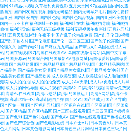
碰网
91精品小视频
久草福利免费视影
五月天堂网
97热热插
国内网友露
脸自拍|国内网友自拍视频|国内无码精品|国内无码孕妇毛片|国内性爱精
品亚洲|国内性爱自拍|国内性色精|国内性色精品视频|国内亚洲欧美偷拍|
国内一点不卡在
福利网址一区同|福利网址在线|福利微拍导航|福利微拍
偷拍|福利污导航|福利无码三级视频|福利无码视频午夜|福利五月花导航|
福利五月天影院|福利午夜不卡
国产乱子伦精品免费|国产乱子伦日B视频|
国产乱子轮农村|国产伦电影|国产伦一区二区三区|国产伦子伦露脸|国产
论理久久|国产绿帽91|国产麻豆九九精品|国产嘛豆a片
岛国在线成人网
站|岛国在线观看97|岛国在线观看AV|岛国在线激情网站|岛国中文字幕
av|岛国资源av|岛国综合网|岛国最新AV电影网址|岛国做爱片|岛国做爱
视频
国产极品劲爆|国产极品精品|国产极品精品免|国产极品精品网站|国
产极品美|国产极品美女高潮|国产极品美女乱伦|国产极品美女呻吟|国产
极品美女视频|国产极品欧美
成人欧美资源|成人欧美综合|成人啪啪爽到
潮喷|成人拍拍拍|成人拍拍拍免费|成人片AV天堂|成人片a免看|成人片导
航|成人片的网站导航|成人片观看?
高清69HD|高清91视频|高清av免费观
看|高清Av在线观看|高清av总站|高清a岛国搬运工|高清A网站|高清不卡
视频|高清吃精一区|高清刺激自产拍
国产区91|国产区成人|国产区导航|
国产区第一页|国产区福利导航|国产区福利在线|国产区高清|国产区闺蜜
来|国产区精品|国产区精品区
国产三区在线观看|国产三四区|国产搡搡麻
豆|国产色91|国产色91在线|国产色AV|国产色a在线观看|国产色播在线观
看|国产色产综合色|国产色电影在线
日本户士A片|日本黄色A片|日本黄
色大片网站|日本黄色电影网址|日本黄色三及片网站|日本黄色三级片网