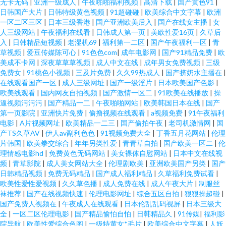
无卡无码
|
亚洲一级成人
|
午夜啪啪福利视频
|
高清下载
|
国产黄色91
|
日韩国产大片
|
日韩特级黄色视频
|
91超碰碰
|
欧美综合中文字幕
|
欧洲
一区二区三区
|
日本三级香港
|
国产亚洲欧美后入
|
国产在线女主播
|
女
人三级网站
|
午夜福利在线看
|
日韩成人第一页
|
美欧性爱16页
|
久草后
入
|
日韩精品短视频
|
老湿机69
|
福利第一二区
|
国产午夜福利一区
|
青
草视频
|
爱豆传媒陈可心
|
91色色com
|
成年电影网
|
国产91精品免费
|
欧
美成不卡网
|
深夜草草草视频
|
成人中文在线
|
成年男女免费视频
|
三级
免费女
|
91桃色小视频
|
三及片免费
|
久久99热成人
|
国产挤奶水主播在
|
在线观看国产一区
|
成人三级网址
|
国产一级淫片
|
日本欧美国产色影
|
欧美线观看
|
国内网友自拍视频
|
国产激情一区二
|
91欧美在线播放
|
操
逼视频污污污
|
国产精品一二
|
午夜啪啪网站
|
欧美韩国日本在线
|
国产
第一页影院
|
亚洲快片免费
|
偷撸视频在线观看
|
a视频免费
|
91午夜福利
电影
|
A片视频网址
|
欧美精品一二三
|
国产偷拍午夜
|
老司机激情网
|
国
产TS久草AV
|
伊人av副利色色
|
91视频免费大全
|
丁香五月花网站
|
伦理
片韩国
|
欧美拳交综合
|
年年另类性爱
|
青青草自拍
|
国产欧美一区二
|
伦
理情感电影hd
|
免费黄色无码网站
|
美女裸体自慰网站
|
日本中文在线视
频
|
青草影院
|
成人美女网站大全
|
伦理剧欧美
|
亚洲欧美国产另类
|
国产
日韩精品视频
|
免费无码精品
|
国产成人福利精品
|
久草福利免费试看
|
欧美性爱性爱视频
|
久久草色播
|
成人免费在线
|
成人午夜大片
|
制服丝
袜推荐
|
国产在线视频快速
|
伦理电影网址
|
综合五区自拍
|
狠狠操超碰
|
国产免费人视频在
|
午夜成人在线观看
|
日本伦乱乱码视屏
|
日本三级大
全
|
一区二区伦理电影
|
国产精品愉怕自怕
|
日韩精品久
|
91传媒
|
福利影
院导航
|
欧美性爱综合色图
|
一级特黄女*毛片
|
欧美综合中文字幕
|
人妖