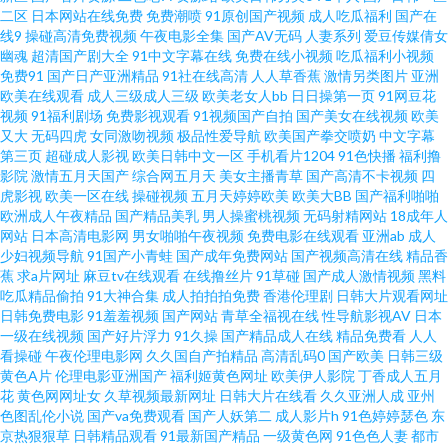
二区
日本网站在线免费
免费潮喷
91原创国产视频
成人吃瓜福利
国产在
夜网站91 91淫库 免费黄网在线观看 91豆花视频免费观看 男人的天堂人人干
线9
操碰高清免费视频
午夜电影全集
国产AV无码
人妻系列
爱豆传媒倩女
幽魂
超清国产剧大全
91中文字幕在线
免费在线小视频
吃瓜福利小视频
免费91
国产日产亚洲精品
91社在线高清
人人草香蕉
激情另类图片
亚洲
91传媒网站在线观看 国产精成人品 五月天性爱视频 91看片成人免费在线 成
欧美在线观看
成人三级成人三级
欧美老女人bb
日日操第一页
91网豆花
视频
91福利剧场
免费影视观看
91视频国产自拍
国产美女在线视频
欧美
人wwwsss 国内探花网址视 91黄色入口 玖玖伊人热 91大神探花在线播放 国
又大
无码四虎
女同激吻视频
极品性爱导航
欧美国产拳交喷奶
中文字幕
第三页
超碰成人影视
欧美日韩中文一区
手机看片1204
91色快播
福利撸
影院
激情五月天国产
综合网五月天
美女主播青草
国产高清不卡视频
四
产福利一期二期 午夜成人用品影院 国产精区 五月天日日干 97色永久 欧美一
虎影视
欧美一区在线
操碰视频
五月天婷婷欧美
欧美大BB
国产福利啪啪
欧洲成人午夜精品
国产精品美乳
男人操蜜桃视频
无码射精网站
18成年人
区二区无码免费 91视频爱黄色 欧美亚洲色偷偷综合 91唐伯虎国产在线 欧美
网站
日本高清电影网
男女啪啪午夜视频
免费电影在线观看
亚洲ab
成人
少妇视频导航
91国产小青蛙
国产成年免费网站
国产视频高清在线
精品香
蕉
求a片网址
麻豆tv在线观看
在线撸丝片
91草碰
国产成人激情视频
黑料
性爱成人在线 91视频网站入口 男人天堂B 91福利社试看 国产成人午夜福利
吃瓜精品偷拍
91大神合集
成人拍拍拍免费
香港伦理剧
日韩大片观看网址
日韩免费电影
91羞羞视频
国产网站
青草全福视在线
性导航影视AV
日本
视频 69黄页网站 国产专区系列 夜夜精品一区二区无码 超碰97东京热 天天操
一级在线视频
国产好片浮力
91久操
国产精品成人在线
精品免费看
人人
看操碰
午夜伦理电影网
久久国自产拍精品
高清乱码0
国产欧美
日韩三级
黄色A片
伦理电影亚洲国产
福利姬黄色网址
欧美伊人影院
丁香成人五月
欧美 91自拍论坛地址 欧美成人图片网 91黑丝黑料在线观看 极品久久 91n处
花
黄色网网址女
久草视频最新网址
日韩大片在线看
久久亚洲人成
亚州
色图乱伦小说
国产va免费观看
国产人妖第二
成人影片h
91色婷婷瑟色
东
女在线 91视频资源站 色婷婷日韩高清 99福利在 日韩成人日韩精品 啊V视频
京热狠狠草
日韩精品观看
91最新国产精品
一级黄色网
91色色人妻
都市