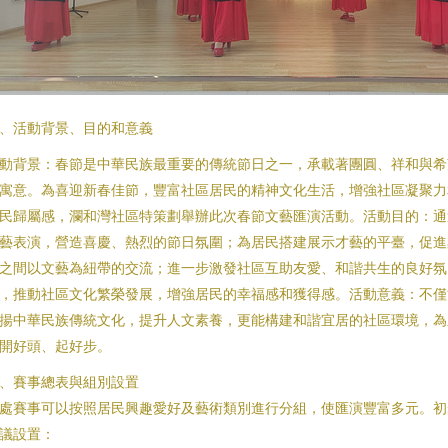
、活動背景、目的和意義
動背景：春節是中華民族最重要的傳統節日之一，承載著團圓、祥和與希
寓意。為喜迎新春佳節，豐富社區居民的精神文化生活，增強社區凝聚力
民歸屬感，瀾和灣社區特策劃舉辦此次春節文藝匯演活動。活動目的：通
藝表演，營造喜慶、熱烈的節日氛圍；為居民搭建展示才藝的平臺，促進
之間以文藝為紐帶的交流；進一步激發社區互助友愛、和諧共生的良好氛
，推動社區文化繁榮發展，增強居民的幸福感和獲得感。活動意義：不僅
揚中華民族傳統文化，提升人文素養，更能構建和諧宜居的社區環境，為
開好頭、起好步。
、賽事總表與組別設置
處賽事可以按照居民興趣愛好及藝術類別進行分組，使匯演豐富多元。初
議設置：