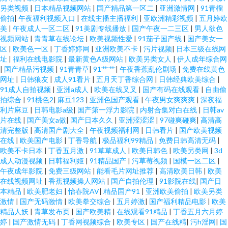
另类视频
|
日本精品视频网站
|
国产精品第一区二
|
亚洲激情网
|
91青榴
偷拍
|
午夜福利视频入口
|
在线主播主播福利
|
亚欧洲精彩视频
|
五月婷欧
美
|
午夜成人一区二区
|
91美剧专线播放
|
国产午夜一二三区
|
男人欲色
视频网站
|
青青草在线论坛
|
欧美视频性爱
|
91茄子国产线
|
国产美女一
区
|
欧美色一区
|
丁香婷婷网
|
亚洲欧美不卡
|
污片视频
|
日本三级在线网
址
|
福利在线电影院
|
最新黄色A级网站
|
欧美另类女人
|
伊人成年综合网
|
国产精品污视频
|
91青青草
|
91艹艹
|
午夜香蕉乱伦剧场
|
免费在线黄色
网址
|
日韩狼友
|
成人91看片
|
五月天丁香综合网
|
日韩经典欧美综合
|
91成人自拍视频
|
亚洲a成人
|
欧美在线叉叉
|
国产有码在线观看
|
自由偷
拍综合
|
91桃色2
|
麻豆123
|
亚洲色国产观看
|
午夜男女爽爽爽
|
深夜福
利片麻豆
|
日韩电影a级
|
国产第一浮力影院
|
内射合集对白在线
|
日韩av
片在线
|
国产美女a做
|
国产日本久久
|
亚洲涩涩涩
|
97碰爽碰爽
|
高清高
清完整版
|
高清国产剧大全
|
午夜视频福利网
|
日韩看片
|
国产欧美视频
在线
|
欧美国产电影
|
丁香导航
|
极品福利99精品
|
免费日韩高清无码
|
欧美不卡日本
|
丁香五月激
|
91草草成人
|
欧美日韩色
|
欧美另类网
|
3d
成人动漫视频
|
日韩福利姬
|
91精品国产
|
污草莓视频
|
国模一区二区
|
午夜成年影院
|
免费三级网站
|
能看毛片网址推荐
|
高清欧美日韩
|
欧美
在线视频网址
|
香蕉视频操人网站
|
国产自拍伦理
|
91影院在线
|
国产日
本精品
|
欧美肥老妇
|
怡春院AV
|
精品国产91
|
亚洲欧美偷拍
|
欧美另类
激情
|
国产无码激情
|
欧美拳交综合
|
五月婷激
|
国产福利精品电影
|
欧美
精品人妖
|
青草发布页
|
国产欧美精
|
在线观看91精品
|
丁香五月六月婷
婷
|
国产激情无码
|
丁香网视频综合
|
欧美专区
|
国产在线精
|
污h淫网
|
国