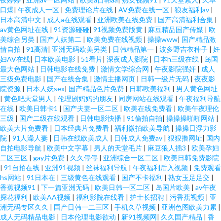
口爆
|
午夜成人一区
|
免费理论片在线
|
AV免费在线一区
|
狼友福利av
|
日本高清中文
|
成人a在线观看
|
亚洲欧美在线免费
|
国产高清福利合集
|
av黄色网址在线
|
91资源碰碰
|
91视频免费版黄
|
麻豆精品国产传媒
|
欧
美综合另类
|
国产人妖第二
|
欧美免费在线视频
|
操操www
|
国产精品激
情自拍
|
91高清
|
亚洲无码欧美另类
|
日韩精品第一
|
波多野吉衣种子
|
妊
妇AV在线
|
日本欧美电影
|
51看片
|
深夜成人影院
|
日本h三级在线
|
岛国
最大色网站
|
日韩电影在线免费
|
激情文学综合网
|
午夜影院强奸
|
成人
三级免费电影
|
国产在线合集
|
激情主播网页
|
日韩一级片无码
|
夜夜影
院资源
|
日本人妖sex
|
国产精品色片免费
|
日韩欧美福利
|
男人黄色网址
|
黄色吧天堂男人
|
伦理剧妈妈的朋友
|
同房网站在线观看
|
午夜福利导航
在线
|
欧美日韩卡1
|
国产夫妻一区二区
|
欧美在线免费看
|
欧美午夜理伦
三级
|
国产二级在线观看
|
日韩电影快播
|
91偷拍自拍
|
操操操啪啪网站
|
欧美大片免费看
|
日本经典片免费看
|
福利微拍欧美导航
|
操操日浮力影
院
|
91人澡人妻
|
日韩在线欧美成人
|
日韩成人免费av
|
狠狠撸网址
|
国内
自拍电影导航
|
欧美中文字幕
|
男人的天堂毛片
|
麻豆狼人插3
|
欧美孕妇
二区三区
|
gay片免费
|
久久停停
|
亚洲综合一区二区
|
欧美日韩免费影院
|
91自拍在线
|
亚洲91视频
|
丝袜福利导航
|
午夜福利后入视频
|
免费观看
hs网站
|
91日本在
|
三级黄色在线观看
|
国产不卡福利
|
熟女玉足足交
|
香蕉视频91
|
下一篇亚洲无码
|
欧美日韩一区二区
|
岛国片欧美
|
av午夜
探花福利
|
欧美AA视频
|
福利影院在线看
|
护士长招聘
|
污香蕉视频
|
亚
洲无码专区久久
|
国产日韩一二三区
|
手机久草视频
|
亚洲色图欧美力累
|
成人无码精品电影
|
日本伦理电影欲动
|
新91视频网
|
久久国产精品
|
香