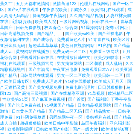
蕉久艹
|
五月天都市激情网
|
激情肏逼123
|
伦理片在线网站
|
国产一区二
区
|
国产v片在线观看
|
午夜影院欧美
|
四虎永久
|
欧美福利在线观看
|
成
人高清无码精品
|
操逼视频午夜福利
|
久久国产精品视频
|
人妻丝袜美腿
在线
|
宅福利影院
|
欧美成人院
|
三级片网站视频
|
日韩在线一区
|
青草青
草国产
|
日韩免费影视
|
校园春色～综合网
|
91爆操网站
|
免费h片网址
|
日韩高清视频免费
|
国产精品、、
|
国产欧美va欧美
|
国产丝袜电影
|
午
夜激情福利在线
|
国产成综合
|
免费看黄色A片
|
91青青在线
|
欧美区片
|
亚洲金典无码
|
超碰草草草草草
|
黄色日皮视频网站
|
91私拍
|
国产精品
成人va
|
黄视网站在线播放
|
免费无码一区二区
|
免费看三级网站
|
五月
花综合网
|
手机看片日韩在线
|
在线播放日韩中文
|
欧美少妇喷水
|
三级
福利在线观看
|
三级视频官网
|
男女搞黄网站
|
二区潮喷
|
成人乱码
|
久久
精彩视频黑料
|
国产丰满岳
|
午夜亚洲电影
|
免费观看日本A∨
|
欧美亚洲
国产精品
|
日韩网站在线观看
|
男女一区二区欧美
|
欧美日韩一二区
|
国
产欧美日韩专区
|
免费成人理论片
|
91碰在线播放
|
欧美成人五月天
|
国
产无遮挡又黄
|
国产美女视频免费
|
免费电影伦理片
|
日日射狠狠撸
|
岛
国123
|
国产高清三级视频
|
国产在线精彩亚洲
|
91草视频
|
欧洲精品二区
|
性欧美第21页
|
国产麻豆免费视频
|
国产首页
|
国产福利影
|
丁香亭亭影
院
|
国产吃瓜免费在线
|
91视频国产精品
|
日本精品视频网站
|
国产精品
激情
|
日本黄色国产精品
|
国产精品二区无码
|
国产精品熟女一
|
日韩伦
理免费
|
91抖阴免费草逼
|
男同综网午夜一区
|
美韩福利在线
|
国产精品
成人自拍
|
超碰狠狠操
|
欧美日韩中字影院
|
岛国午夜福利
|
亚色福利影
视
|
欧美影院嗯啊
|
日韩欧美国产电影
|
国产一级大片
|
欧美激情第8页
|