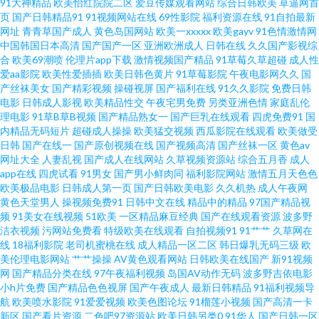
91大神精品
欧美怡红院院二区
爱豆传媒观看网站
综合日韩欧美
草逼网首
页
国产日韩精品91
91视频网站在线
69性影院
福利资源在线
91自拍最新
品 色色日韩av 91视频线上网站 九热免费视频播放 91porn地址发布页 白虎爆
网址
青青草国产成人
黄色岛国网站
欧美一xxxxx
欧美gayv
91色情激情网
中国韩国日本高清
国产国产一区
亚洲欧洲成人
日韩在线
久久国产影视综
操91 欧美老女人 91tv视频 影音先锋AV小说资源 先锋资源av站 肏屄视频看看
合
欧美69潮喷
伦理片app下载
激情视频国产精品
91草莓久草超碰
成人性
爱aa影院
欧美性爱插插
欧美日韩色黄片
91草莓影院
午夜电影网久久
国
产丝袜美女
国产精彩视频
操碰视屏
国产福利在线
91久久影院
免费日韩
人人摸人人爽av 91蝌蚪人妻九色 福利社老司机69 日韩肏屄精品视频 91社中
电影
日韩成人影视
欧美精品性交
午夜宅男免费
另类亚洲色情
家庭乱伦
理电影
91草B草B视频
国产精品熟女一
国产巨乳在线观看
四虎免费91
国
文字幕 久久成人网视频 伊人在线成人 超碰91第一页 日本黄色片子 91久久精
内精品无码短片
超碰成人操操
欧美猛交视频
西瓜影院在线观看
欧美做受
日韩
国产在线一
国产原创视频在线
国产视频高清
国产丝袜一区
黄色av
网址大全
人妻乱视
国产成人在线网站
久草视频资源站
综合五月香
成人
品视频 大香蕉伊人久久 日韩成人久久网站 影音先锋女同资源 国产精品久久
app在线
四虎试看
91男女
国产男小鲜肉同
福利影院网站
激情五月天色色
欧美极品电影
日韩成人第一页
国产日韩欧美电影
久久机热
成人午夜网
伊人 影音先锋AV小说资源 国产91AV在线播放 亚洲狼人窝 最新国产伊人久久
黄色天堂男人
操视频免费91
日韩中文在线
精品中的精品
97国产精品视
频
91美女在线视频
51欧美
一区精品麻豆经典
国产在线观看资源
波多野
洁衣视频
污网站免费看
特级欧美在线观看
自拍视频91
91艹艹
久草网在
东京热av女优天堂 丝袜熟女伪娘 91网站秘 精品少妇一区二区三区 影音先锋
线
18福利影院
老司机蜜桃在线
成人精品一区二区
韩日爆乳无码三级
欧
美伦理电影网站
艹艹操操
AV黄色观看网站
日韩欧美在线国产
新91视频
资源无人区 高清自慰成人 五月天激情开心网 肏屄视频在线播放国产 深爱五
网
国产精品分类在线
97午夜福利视频
岛国AV动作无码
波多野吉依电影
小h片免费
国产精品色色视屏
国产午夜成人
最新日韩精品
91福利视频导
航
欧美喷水影院
91爱爱视频
欧美色图论坛
91榴莲小视频
国产高清一卡
月激情网 AV网站网址黄 欧美精品系列 亚洲国产情侣在线自拍 97色色com 深
新区
国产看片资源
二色吧97资源站
欧美日韩另类0
91华人
国产日韩一区