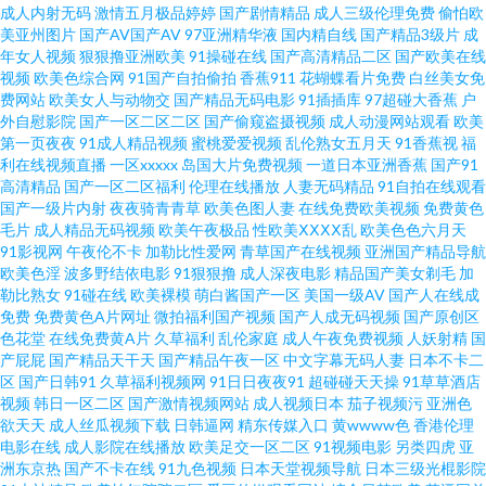
成人内射无码
激情五月极品婷婷
国产剧情精品
成人三级伦理免费
偷怕欧
网站 国产在线92 91精品在线视频观看视频 久草成人网 亚洲欧美成人AAA 97
美亚州图片
国产AV国产AV
97亚洲精华液
国内精自线
国产精品3级片
成
年女人视频
狠狠撸亚洲欧美
91操碰在线
国产高清精品二区
国产欧美在线
视频
欧美色综合网
91国产自拍偷拍
香蕉911
花蝴蝶看片免费
白丝美女免
超碰人人男女 殴美一二三 91久久性爱网 国产成人精品欧 婷婷五月花 午夜福
费网站
欧美女人与动物交
国产精品无码电影
91插插库
97超碰大香蕉
户
外自慰影院
国产一区二区二区
国产偷窥盗摄视频
成人动漫网站观看
欧美
利不卡 久久国内精品 91茄子豆包色虎 老师机午夜福利Av 影音先锋少妇黑丝
第一页夜夜
91成人精品视频
蜜桃爱爱视频
乱伦熟女五月天
91香蕉视
福
利在线视频直播
一区xxxxx
岛国大片免费视频
一道日本亚洲香蕉
国产91
高清精品
国产一区二区福利
伦理在线播放
人妻无码精品
91自拍在线观看
老女人丝袜诱惑 综合色图网站 草莓视频免费看 日韩欧美超碰 91尤物 狼窝va
国产一级片内射
夜夜骑青青草
欧美色图人妻
在线免费欧美视频
免费黄色
毛片
成人精品无码视频
欧美午夜极品
性欧美ⅩⅩⅩⅩ乱
欧美色色六月天
在线 影音先锋av无码 综合九九 国产后入链接 三级黄色片免费 91学社视频在
91影视网
午夜伦不卡
加勒比性爱网
青草国产在线视频
亚洲国产精品导航
欧美色淫
波多野结依电影
91狠狠撸
成人深夜电影
精品国产美女剃毛
加
勒比熟女
91碰在线
欧美裸模
萌白酱国产一区
美国一级AV
国产人在线成
线 九一在线网止 亚洲黄色视频久久 www日韩 欧美高清日本阿v 91黑丝av 国
免费
免费黄色A片网址
微拍福利国产视频
国产人成无码视频
国产原创区
色花堂
在线免费黄A片
久草福利
乱伦家庭
成人午夜免费视频
人妖射精
国
产25页 天堂在线观看视频8 97超碰护士 人人超碰69 91叉叉叉 超碰激情网 日
产屁屁
国产精品天干天
国产精品午夜一区
中文字幕无码人妻
日本不卡二
区
国产日韩91
久草福利视频网
91日日夜夜91
超碰碰天天操
91草草酒店
视频
韩日一区二区
国产激情视频网站
成人视频日本
茄子视频污
亚洲色
韩精品综合网 91福利区 成人免费视频网站 日韩天美七区12 91看斤 91在线网
欲天天
成人丝瓜视频下载
日韩逼网
精东传媒入口
黄wwww色
香港伦理
电影在线
成人影院在线播放
欧美足交一区二区
91视频电影
另类四虎
亚
页免费观看 91少妇网视频在线 久草99福利视频 伊人开心网221 国产久久精
洲东京热
国产不卡在线
91九色视频
日本天堂视频导航
日本三级光棍影院