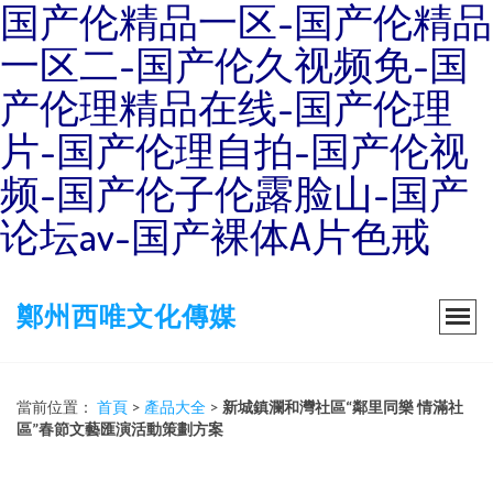
国产伦精品一区-国产伦精品
一区二-国产伦久视频免-国
产伦理精品在线-国产伦理
片-国产伦理自拍-国产伦视
频-国产伦子伦露脸山-国产
论坛av-国产裸体A片色戒
鄭州西唯文化傳媒
當前位置：
首頁
>
產品大全
>
新城鎮瀾和灣社區“鄰里同樂 情滿社
區”春節文藝匯演活動策劃方案