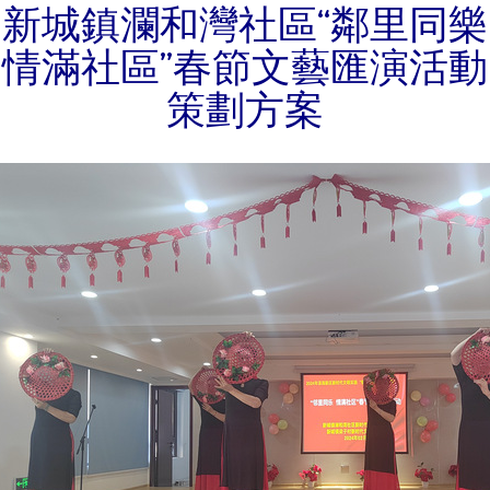
新城鎮瀾和灣社區“鄰里同樂
情滿社區”春節文藝匯演活動
策劃方案