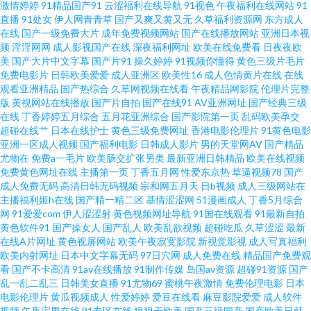
激情婷婷
91精品国产91
云涩福利在线导航
91视色
午夜福利在线网站
91
直播
91处女
伊人网青青草
国产又爽又黄又无
久草福利资源网
东方成人
在线免费 三级黄色片子 91桃色国产探花 欧美动作A级片 91精品天堂 黑丝AV
在线
国产一级免费大片
成年免费视频网站
国产在线播放网站
亚洲日本视
频
淫淫网网
成人影视国产在线
深夜福利网址
欧美在线免费看
日夜夜欧
69福利视频导航 大香蕉伊人情色 伊人精品大香蕉 国产手机在线播放91 91成
美
国产大片中文字幕
国产片91
操久婷婷
91视频你懂得
黄色三级片毛片
免费电影片
日韩欧美爱爱
成人亚洲区
欧美性16
成人色情黄片在线
在线
观看亚洲精品
国产热综合
久草网视频在线看
午夜精品网影院
伦理片完整
人天蚕 海外精品1区 色五月精品在线导航 操碰在线 色网123 av无码先锋 探花
版
黄视网站在线播放
国产片自拍
国产在线91
AV亚洲网址
国产经典三级
在线
丁香婷婷五月综合
五月花亚洲综合
国产影院第一页
乱码欧美孕交
少妇Av导航在线 丰满少妇一区二区 午夜剧院福利社 豆花网站免费在线观看
超碰在线艹
日本在线护士
黄色三级免费网址
香港电影伦理片
91黄色电影
亚洲一区成人视频
国产福利电影
日韩成人影片
男的天堂网AV
国产精品
尤物在
免费a一毛片
欧美肠交扩张另类
最新亚洲日韩精品
欧美在线视频
新五月天情色 www五月婷婷 日本高清无码一区 91香蕉视频18 男人天堂第一
免费黄色网址在线
主播第一页
丁香五月网
性爱东京热
草逼视频78
国产
成人免费无码
高清日韩无码视频
宗和网五月天
日b视频
成人三级网站在
页 91网站在线免费观看下载 欧美亚洲天堂网 91性爱直播 欧美久久一欠 91色
主播福利姬h在线
国产精一精二区
基情涩涩网
51漫画成人
丁香5月综合
网
91爱爱com
伊人涩涩射
黄色视频网址导航
91国在线观看
91最新自拍
黄色软件91
国产操女人
国产乱人
欧美乱欲视频
超碰吃瓜
久草涩涩
最新
花堂 欧美亚洲麻豆成人 91视频论坛 人妻精品乱码av 肏屄天堂 先锋av最新 国
在线A片网址
黄色视屏网站
欧美午夜寂寞影院
新视觉影视
成人写真福利
欧美内射网址
日本中文字幕无码
97日穴网
成人免费在线
精品国产免费观
产精品无毒久久 亚洲aa 福利社伊人 伊人伊蕉 欧美激情24P 91蜜桃短视频 欧
看
国产不卡高清
91av在线播放
91制作传媒
岛国av资源
超碰91资源
国产
乱一乱二乱三
日韩美女直播
91尤物69
蜜桃午夜激情
免费伦理电影
日本
电影伦理片
黄瓜视频成人
性爱婷婷
爱豆在线看
麻豆影院爱爱
成人软件
美AⅤ视频 91啪啪啪福利 男人色网天堂 九九在线播放人妻 91传媒新数字化 九
视频
午夜宅男在线
91专区在线
狠狠干欧美
国产三级国产
国产欧美日韩