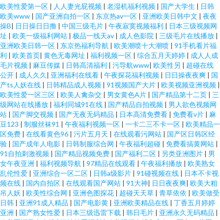
欧美性爱第一区
|
人人妻光屁视频
|
老湿机福利视频
|
国产大学生
|
日韩
欧美www
|
国产亚洲自拍一区
|
东京热av一区
|
亚洲欧美日韩中文
|
夜夜
操B
|
日日操日日撸
|
中国三级毛片
|
午夜寂寞视频福利
|
日本三级视频网
址
|
欧美一级福利网站
|
极品一线天av
|
成人色影院
|
三级毛片在线播放
|
亚洲欧美日韩一区
|
东京热福利导航
|
欧美潮喷十大潮喷
|
91手机看片福
利
|
欧美首页
|
黄色无毒网址
|
福利视频一区
|
综合五月天婷婷
|
成人人成
毛片视频
|
麻豆传媒
|
日韩高清福利
|
污导航www
|
欧美性另
|
超碰在线
公开
|
成人久久
|
亚洲福利在线看
|
午夜探花福利视频
|
日日操夜夜爽
|
国
产ts人妖在线
|
日韩精品成人视频
|
91视频国产大片
|
欧美视频亚洲视频
|
欧美性爱一区三区
|
欧美人禽杂交
|
男女黄色A片
|
国产精品第十二页
|
三
级网站在线播放
|
福利同城91在线
|
国产精品自拍视频
|
男人欲色视频网
站
|
国产脚交视频
|
国产无夜无码精品
|
日本高清免费看
|
免费看v片
|
麻
豆123
|
制服丝袜91
|
午夜福利视频一区
|
一卡二三不卡一区
|
欧美精品一
区免费
|
在线看黄色96
|
污片五月天
|
在线观看污网站
|
国产区日韩区经
验
|
国产成年人电影
|
日韩制服综合网
|
午夜福利超碰
|
免费看搞黄网站
|
91自拍刺激视频
|
国产精品视频免费
|
国产福利二区
|
另类亚洲图片
|
男
女午夜亚洲
|
福利视频导航
|
97精品在线观看
|
午夜福利播放
|
欧美熟女
乱伦性爱
|
亚洲综合一区二区
|
日韩a级影片
|
91碰视频在线
|
日本不卡视
频在线
|
国内自拍区
|
在线观看国产网站
|
91大神
|
日日夜夜爽
|
欧美大粗
吊人妖
|
欧美性综合网
|
亚洲色图探花
|
超碰天天草
|
青草依依
|
欧美做受
日韩
|
亚洲91成人精品
|
国产电影黄
|
亚洲欧美精品在线
|
丁香五月婷婷
亚洲
|
国产熟女性爱
|
日本三级迅雷下载
|
韩日毛片
|
亚洲永久无码精品
|