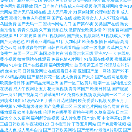
免费
国产精品第一页国
另类区另类欧美
欧美色图乱伦小说
免费成人软件
黄色网址视频播放
国产日产美产精品
成人午夜视频
伦理视频网站
黄色18
www我色色 青青草在线狠狠干 www恋足com 日韩免费成人黄色网址 国产精
禁网站
亚洲无码视频在线
成人无码看片
91原创社区
伦理电影香港
成人
免费
蜜桃91色色
A片视频网
国产自在线
操欧美老女人
人人97综合精品
品丝袜黑色高跟 91探花遇到极品 色婷婷五月天AV综合 91视频导航 黄色av五
岛国免费
国产无码一二
蜜桃tv网站入口
国产第66页
另类国产在线
熟女
自拍偷拍
青青久视频
久草新视频在线
激情深爱欧美激情
91视频官网国产
狠狠操-91
91我要操
国产ts视频网站
国产美女视频网站
91视频成人下载
月天性爱 日韩一级伦理片 91美女在线 91操碰免费视频t 国产久久系列大全 青
国产无码色色
91香蕉亚洲精品
91伊人加勒比
欧美狠狠插
日韩精品高清
黄色av网
日本波多野吉衣
日韩在线观看精品
日本一级电影
久草网页
97
青草无码 91av官网 精品性生生活 91海角刮伦 久久国产精品草网 91少妇黑丝
免费艹
岛国一区二区
岛国动作片在
波多野吉衣三级
亚洲AV一卡
在线免
费小视频
搞黄网站在线观看
免费色情A片网扯
91资源在线视频
蜜桃视频
网站
91中文
国产在线视频
福利爱爱网址
岛国搬运工首页
伦理朋友的妈
在线观看 久久精品人操人人 国产日本欧美色 伊人九九五五 精品入口蜜桃入
妈
丝袜女同
日韩性爱网址
在线观看日本黄
亚洲国产第一网站
国产99不
卡
66精品视频
国产精品探花一区
成人免费国产大片
国产在线网址观看
口 1024成人网站 91传媒网视频 伪娘TS一区二区 国产欧美一区二区 91在线观
欧美激情日韩
国产精品无码亚洲
国产一区二区黄片
喷潮一区
福利姬足交
在线看
成人午夜网址
五月花无码视频
青青草国产
欧美日韩乱
国产屁屁
第一页
91国产视频网
性爱草逼91AV
免费欧美视频
欧美岛国一区二区
少
看官网 婷婷福利社 国内久久精品 91黑丝露脚 久草18 91原创大神 桃色五月
妇喷水18禁
51漫画APP
丁香五月花激情网
欧美爱爱tv视频
免费五月丁
香视频
97香蕉超级碰碰
国产免费看二区
三级黄色片网站
综合网黄
在线
超碰91在线中文 亚洲综合成人乱区综合 九一天堂 91桃色网站 香蕉蜜桃小视
播放观看
欧美电影在线
伦理片在哪里看
蜜桃午夜网
久草资源在
日本三
级大全
久久福利
福利所导航视频
成人片免费
国产第9页
中文字幕bt原声
三级日韩欧美
午夜视频123
日本推理片
丁香五月网站
国产免费看视频
极
频 国淫av 91秦先生视频在线观看 亚洲另类在线观看 黄色仓库在线免费观看
品成人色
成人黑料自拍
国产日韩欧美网站
国产无码av
老湿A片影院
国产