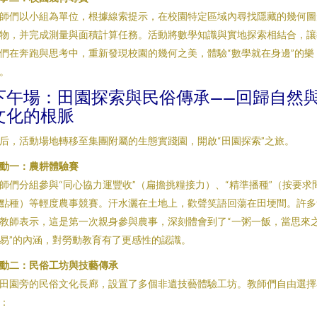
師們以小組為單位，根據線索提示，在校園特定區域內尋找隱藏的幾何圖
物，并完成測量與面積計算任務。活動將數學知識與實地探索相結合，讓
們在奔跑與思考中，重新發現校園的幾何之美，體驗“數學就在身邊”的樂
。
下午場：田園探索與民俗傳承——回歸自然
文化的根脈
后，活動場地轉移至集團附屬的生態實踐園，開啟“田園探索”之旅。
動一：農耕體驗賽
師們分組參與“同心協力運豐收”（扁擔挑糧接力）、“精準播種”（按要求
點種）等輕度農事競賽。汗水灑在土地上，歡聲笑語回蕩在田埂間。許多
教師表示，這是第一次親身參與農事，深刻體會到了“一粥一飯，當思來
易”的內涵，對勞動教育有了更感性的認識。
動二：民俗工坊與技藝傳承
田園旁的民俗文化長廊，設置了多個非遺技藝體驗工坊。教師們自由選擇
：