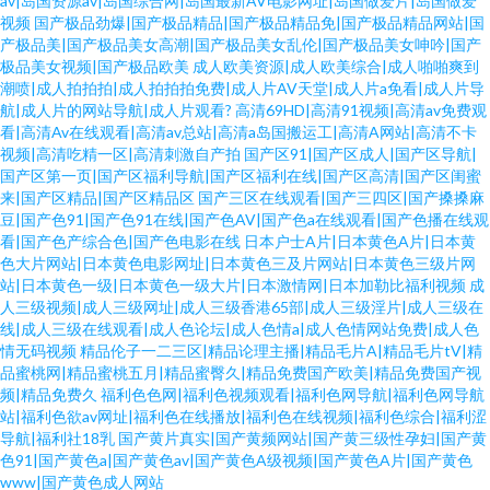
av|岛国资源av|岛国综合网|岛国最新AV电影网址|岛国做爱片|岛国做爱
视频
国产极品劲爆|国产极品精品|国产极品精品免|国产极品精品网站|国
产极品美|国产极品美女高潮|国产极品美女乱伦|国产极品美女呻吟|国产
极品美女视频|国产极品欧美
成人欧美资源|成人欧美综合|成人啪啪爽到
潮喷|成人拍拍拍|成人拍拍拍免费|成人片AV天堂|成人片a免看|成人片导
航|成人片的网站导航|成人片观看?
高清69HD|高清91视频|高清av免费观
看|高清Av在线观看|高清av总站|高清a岛国搬运工|高清A网站|高清不卡
视频|高清吃精一区|高清刺激自产拍
国产区91|国产区成人|国产区导航|
国产区第一页|国产区福利导航|国产区福利在线|国产区高清|国产区闺蜜
来|国产区精品|国产区精品区
国产三区在线观看|国产三四区|国产搡搡麻
豆|国产色91|国产色91在线|国产色AV|国产色a在线观看|国产色播在线观
看|国产色产综合色|国产色电影在线
日本户士A片|日本黄色A片|日本黄
色大片网站|日本黄色电影网址|日本黄色三及片网站|日本黄色三级片网
站|日本黄色一级|日本黄色一级大片|日本激情网|日本加勒比福利视频
成
人三级视频|成人三级网址|成人三级香港65部|成人三级淫片|成人三级在
线|成人三级在线观看|成人色论坛|成人色情a|成人色情网站免费|成人色
情无码视频
精品伦子一二三区|精品论理主播|精品毛片A|精品毛片tV|精
品蜜桃网|精品蜜桃五月|精品蜜臀久|精品免费国产欧美|精品免费国产视
频|精品免费久
福利色色网|福利色视频观看|福利色网导航|福利色网导航
站|福利色欲av网址|福利色在线播放|福利色在线视频|福利色综合|福利涩
导航|福利社18乳
国产黄片真实|国产黄频网站|国产黄三级性孕妇|国产黄
色91|国产黄色a|国产黄色av|国产黄色A级视频|国产黄色A片|国产黄色
www|国产黄色成人网站