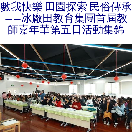
數我快樂 田園探索 民俗傳承
——冰廠田教育集團首屆教
師嘉年華第五日活動集錦