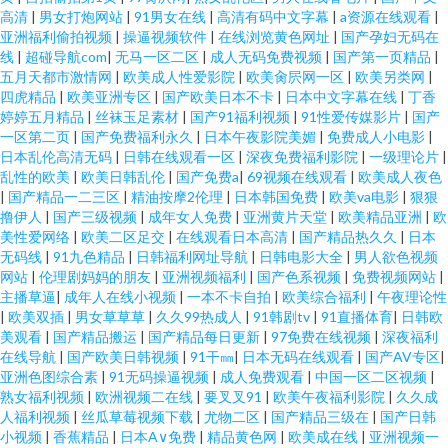
高清
|
男女打炮网站
|
91男女在线
|
高清有码中文字幕
|
a资源在线观看
|
亚洲福利偷拍视频
|
操逼视频软件
|
在线浏览黄色网址
|
国产孕妇无码在
线
|
超碰导航com
|
无马一区二区
|
成人无码免费视频
|
国产第一页精品
|
五月天都市激情网
|
欧美成人性爱影院
|
欧美肏屄网一区
|
欧美另类网
|
四虎精品
|
欧美亚洲专区
|
国产欧美日本不卡
|
日本中文字幕在线
|
丁香
婷婷五月精品
|
丝袜玉足素材
|
国产91福利视频
|
91性爱传媒影片
|
国产
一区第二页
|
国产免费福利永久
|
日本午夜影院美媚
|
免费成人小电影
|
日本乱伦高清无码
|
日韩在线观看一区
|
深夜免费福利影院
|
一级理论片
|
乱性的欧美
|
欧美日韩乱伦
|
国产免费a
|
69视频在线观看
|
欧美成人夜色
|
国产精品一二三区
|
精油按摩2伦理
|
日本韩国免费
|
欧美va电影
|
狠狠
撸伊人
|
国产三级视频
|
成年女人免费
|
亚洲黄片天堂
|
欧美精品亚洲
|
欧
美性爱网络
|
欧美二区足交
|
在线观看日本高清
|
国产精品热久久
|
日本
无码线
|
91九色精品
|
日韩福利网址导航
|
日韩电影大全
|
男人欲色视频
网站
|
伦理剧妈妈的朋友
|
亚洲视频福利
|
国产色系视频
|
免费视频网站
|
主播草逼
|
成年人在线小视频
|
一本不卡自拍
|
欧美综合福利
|
午夜理论性
|
欧美双插
|
男女草草草
|
久久99热成人
|
91韩剧tv
|
91直播体育
|
日韩欧
美观看
|
国产精品搬运
|
国产精品每日更新
|
97免费在线视频
|
深夜福利
在线导航
|
国产欧美日韩视频
|
91干㎜
|
日本无码在线观看
|
国产AV专区
|
亚洲色图综合素
|
91无码操逼视频
|
成人免费观看
|
中国一区二区视频
|
熟女福利视频
|
欧洲视频二在线
|
要叉叉91
|
欧美午夜福利影院
|
久久成
人福利视频
|
丝瓜草莓视频下载
|
尤物二区
|
国产精品三级在
|
国产日韩
小视频
|
香蕉精品
|
日本A∨免费
|
精品黄色网
|
欧美成在线
|
亚洲视频一