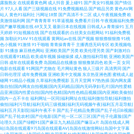
露脸熟女
在线观看黄色网
成人抖音
爰上碰91
国产美女91视频
国产情侣
片
97人人看
国产三级视频在线
91免费视频精品
国产精品另类
黄色AV网
站人
黄色91福利社
污网址18禁
国产高清不卡二区
成人午夜视频免费
欧
美激情福利网
国产青青青草
91草逼视频
免费看片日韩
午夜视频福利免费
国产嫩草视频在线
69叉叉叉
最新日本在线视频
日韩成人a
青青操91
五月
天婷婷
91短视频在线
国产在线观看的
白丝美女自慰网站
91福利免费视
频
加勒比91AV
91在线观看
黄网站av在线
国产视频
狠狠擼狠狠擼
91桃
色小视频
91激情
91干啪啪
青青操青青干
主播诱惑无码专区
欧美视频电
影
91播放
麻豆桃色网站
亚洲欧美国产另类
欧美伦理另类
国产刺激对白
在线观看91精品
欧美成年视频
操碰操揉
成人微拍福利导航
亚洲欧美国产
日韩
成年在线观看免费
岛国精品在线播放
狠狠撸第四色
欧美一页
女同
电影在线观看
91网国产尤物在
毛片网站黄色
狼人三级片
高清男同
国产
日韩伦理淫
成年免费视频
亚洲欧美中文视频
东京热亚洲色图
蜜桃成人超
碰网
91精品小视频
久草福利免费视影
五月天堂网
97热热插
国内网友露
脸自拍|国内网友自拍视频|国内无码精品|国内无码孕妇毛片|国内性爱精
品亚洲|国内性爱自拍|国内性色精|国内性色精品视频|国内亚洲欧美偷拍|
国内一点不卡在
福利网址一区同|福利网址在线|福利微拍导航|福利微拍
偷拍|福利污导航|福利无码三级视频|福利无码视频午夜|福利五月花导航|
福利五月天影院|福利午夜不卡
国产乱子伦精品免费|国产乱子伦日B视频|
国产乱子轮农村|国产伦电影|国产伦一区二区三区|国产伦子伦露脸|国产
论理久久|国产绿帽91|国产麻豆九九精品|国产嘛豆a片
岛国在线成人网
站|岛国在线观看97|岛国在线观看AV|岛国在线激情网站|岛国中文字幕