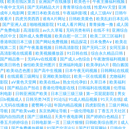
线
|
欧美在线区第页
|
亚洲国产在线播放
|
欧美色干
|
午夜主播福利视频
|
午夜中文无码
|
国产无码精品大片
|
青青草综合在线
|
性爱AV天堂
|
亚洲
成年人电影网
|
亚洲日本欧美在线
|
午夜福利影视
|
成人三级AV
|
日韩午
夜看片
|
四虎另类西西
|
谁有A片网址
|
日韩欧美黄色
|
欧美乱妇日本乱码
|
国产亚洲人成
|
啪啪视频影院
|
91成人看片网址
|
青青操撸一撸
|
成人国
产免费电影
|
高清影院
|
av久久草莓
|
无码另类有码
|
在线不卡
|
亚洲综合
色区中文
|
国外成人免费视频
|
欧美自慰一区二区
|
欧美二区三区福利
|
香港韩国日本三级
|
国产网站免费视频
|
精品探花
|
日本免费A∨
|
欧美在
线第二页
|
国产午夜羞羞视频
|
日韩高清影院
|
国产无吗二区
|
女同互舔
|
高清影视在线观看
|
欧美视频播放器
|
91日韩在线
|
综合永久精品日韩
|
国产精品鲁一
|
无码Aⅴ在线观看
|
国产成人v色综合
|
午夜激情福利视频
|
欧美日韩色
|
偷怕欧美亚州图片
|
亚洲福利电影
|
欧美孕妇A片
|
萌白酱国
产
|
欧美动态色图
|
国产高中生视频
|
日本午夜无码视频
|
日韩网站在线观
看
|
在线观看三级网址
|
亚洲欧美加勒比
|
欧美一区在线观看
|
尤物福利
影院
|
aV黄色天堂网
|
欧美在线aa
|
熟女伦伦孕妇
|
久草日本
|
欧美福利
站
|
国产精品自产拍在
|
香港伦理电影在线
|
日韩福利在线视频
|
伦理福
利电影
|
日韩亚洲国产欧美
|
日本三级三级三级
|
第一页屁屁影院
|
男女
日b视频成人
|
日韩另类74页
|
91论坛
|
91成人精品视频
|
91天天在线
|
成
人无码在线播放
|
蜜臀网小说
|
年国内精品视频
|
四虎影院色
|
三级片网站
导航
|
国产欧美ⅴa欧
|
东京热网址导航
|
一级伦理电影
|
丁香五月天社区
|
国内自拍四虎
|
国产三级精品
|
天美午夜电影网
|
国产婷婷白色精品
|
丁
香五月婷婷综合
|
日韩电影第一页
|
三级片狠狠
|
日韩欧美综合图片
|
成人
三级
|
国产免费播放视频
|
91国产交流论坛
|
国产打屁屁网站
|
日韩中文