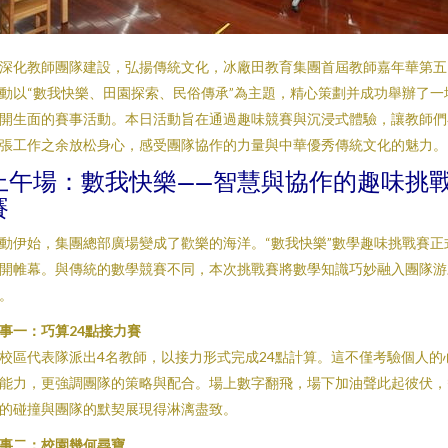
深化教師團隊建設，弘揚傳統文化，冰廠田教育集團首屆教師嘉年華第五
動以“數我快樂、田園探索、民俗傳承”為主題，精心策劃并成功舉辦了一
開生面的賽事活動。本日活動旨在通過趣味競賽與沉浸式體驗，讓教師們
張工作之余放松身心，感受團隊協作的力量與中華優秀傳統文化的魅力。
上午場：數我快樂——智慧與協作的趣味挑
賽
動伊始，集團總部廣場變成了歡樂的海洋。“數我快樂”數學趣味挑戰賽正
開帷幕。與傳統的數學競賽不同，本次挑戰賽將數學知識巧妙融入團隊游
。
事一：巧算24點接力賽
校區代表隊派出4名教師，以接力形式完成24點計算。這不僅考驗個人的
能力，更強調團隊的策略與配合。場上數字翻飛，場下加油聲此起彼伏，
的碰撞與團隊的默契展現得淋漓盡致。
事二：校園幾何尋寶