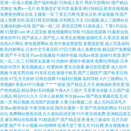
亚洲一区成人视频
国产福利电影
日韩成人影片
男的天堂网AV
国产精品
新五月天情色 www五月婷婷 日本高清无码一区 91香蕉视频18 男人天堂第一
尤物在
免费a一毛片
欧美肠交扩张另类
最新亚洲日韩精品
欧美在线视频
免费黄色网址在线
主播第一页
丁香五月网
性爱东京热
草逼视频78
国产
成人免费无码
高清日韩无码视频
宗和网五月天
日b视频
成人三级网站在
页 91网站在线免费观看下载 欧美亚洲天堂网 91性爱直播 欧美久久一欠 91色
主播福利姬h在线
国产精一精二区
基情涩涩网
51漫画成人
丁香5月综合
网
91爱爱com
伊人涩涩射
黄色视频网址导航
91国在线观看
91最新自拍
花堂 欧美亚洲麻豆成人 91视频论坛 人妻精品乱码av 肏屄天堂 先锋av最新 国
黄色软件91
国产操女人
国产乱人
欧美乱欲视频
超碰吃瓜
久草涩涩
最新
在线A片网址
黄色视屏网站
欧美午夜寂寞影院
新视觉影视
成人写真福利
欧美内射网址
日本中文字幕无码
97日穴网
成人免费在线
精品国产免费观
产精品无毒久久 亚洲aa 福利社伊人 伊人伊蕉 欧美激情24P 91蜜桃短视频 欧
看
国产不卡高清
91av在线播放
91制作传媒
岛国av资源
超碰91资源
国产
乱一乱二乱三
日韩美女直播
91尤物69
蜜桃午夜激情
免费伦理电影
日本
美AⅤ视频 91啪啪啪福利 男人色网天堂 九九在线播放人妻 91传媒新数字化 九
电影伦理片
黄瓜视频成人
性爱婷婷
爱豆在线看
麻豆影院爱爱
成人软件
视频
午夜宅男在线
91专区在线
狠狠干欧美
国产三级国产
国产欧美日韩
在线
97五月天婷婷
日韩在线网
91福利社视频
福利导航
A片三级网站
久
草社区 91福利导航青青草 久久a久久 91传媒视频传媒视频 九一黄色大雷黑丝
草视频8
香蕉APP污视频
艹艹艹插逼
国产精品五月天
狠狠操欧美性爱
国
产绝色精品
精品孕妇无码视频
午夜A片三级片
天美果冻传媒
久久国产成
美女 97资源国产共享 色情仓库 www大香蕉伊人av 婷婷五月花 肏屄人人人 污
人精品
精品93久久久
日本人妖射精
学生妹avav
国产熟女视频在线
乱伦
第一页
韩日视频
高清国产剧观看
人妻少妇视频二区
成人无码高清毛片
亚洲av激情电影
午夜导航在线
国内主播第一页
国产高清电影网址
91社区
黄10 www久久come 色色五月激情网 操逼操色图 伪娘91在线 国产精品人妻
论坛
免费网站黄色在线
久久偷拍高清亚洲
91午夜在线免费
亚洲精品第五
页
麻豆网站在线观看
91精选国产
国产精品亚洲
黄色三级成年
五月天婷
偷情 91豆花视频在线观看 欧美91综合色图影院 www91传媒 婷婷色成人资源
婷爱
国产不卡小视频
AV色哟哟
亚洲天堂丁香五月
91社网
美女视频黄全