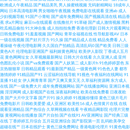
欧洲成人午夜精品
国产精品美乳
男人操蜜桃视频
无码射精网站
18成年人
区二区无码免费 91视频爱黄色 欧美亚洲色偷偷综合 91唐伯虎国产在线 欧美
网站
日本高清电影网
男女啪啪午夜视频
免费电影在线观看
亚洲ab
成人
少妇视频导航
91国产小青蛙
国产成年免费网站
国产视频高清在线
精品香
性爱成人在线 91视频网站入口 男人天堂B 91福利社试看 国产成人午夜福利
蕉
求a片网址
麻豆tv在线观看
在线撸丝片
91草碰
国产成人激情视频
黑料
吃瓜精品偷拍
91大神合集
成人拍拍拍免费
香港伦理剧
日韩大片观看网址
日韩免费电影
91羞羞视频
国产网站
青草全福视在线
性导航影视AV
日本
视频 69黄页网站 国产专区系列 夜夜精品一区二区无码 超碰97东京热 天天操
一级在线视频
国产好片浮力
91久操
国产精品成人在线
精品免费看
人人
看操碰
午夜伦理电影网
久久国自产拍精品
高清乱码0
国产欧美
日韩三级
欧美 91自拍论坛地址 欧美成人图片网 91黑丝黑料在线观看 极品久久 91n处
黄色A片
伦理电影亚洲国产
福利姬黄色网址
欧美伊人影院
丁香成人五月
花
黄色网网址女
久草视频最新网址
日韩大片在线看
久久亚洲人成
亚州
色图乱伦小说
国产va免费观看
国产人妖第二
成人影片h
91色婷婷瑟色
东
女在线 91视频资源站 色婷婷日韩高清 99福利在 日韩成人日韩精品 啊V视频
京热狠狠草
日韩精品观看
91最新国产精品
一级黄色网
91色色人妻
都市
激情婷婷
91精品国产91
云涩福利在线导航
91视色
午夜福利在线网站
91
在线免费 三级黄色片子 91桃色国产探花 欧美动作A级片 91精品天堂 黑丝AV
直播
91处女
伊人网青青草
国产又爽又黄又无
久草福利资源网
东方成人
在线
国产一级免费大片
成年免费视频网站
国产在线播放网站
亚洲日本视
频
淫淫网网
成人影视国产在线
深夜福利网址
欧美在线免费看
日夜夜欧
69福利视频导航 大香蕉伊人情色 伊人精品大香蕉 国产手机在线播放91 91成
美
国产大片中文字幕
国产片91
操久婷婷
91视频你懂得
黄色三级片毛片
免费电影片
日韩欧美爱爱
成人亚洲区
欧美性16
成人色情黄片在线
在线
人天蚕 海外精品1区 色五月精品在线导航 操碰在线 色网123 av无码先锋 探花
观看亚洲精品
国产热综合
久草网视频在线看
午夜精品网影院
伦理片完整
版
黄视网站在线播放
国产片自拍
国产在线91
AV亚洲网址
国产经典三级
在线
丁香婷婷五月综合
五月花亚洲综合
国产影院第一页
乱码欧美孕交
少妇Av导航在线 丰满少妇一区二区 午夜剧院福利社 豆花网站免费在线观看
超碰在线艹
日本在线护士
黄色三级免费网址
香港电影伦理片
91黄色电影