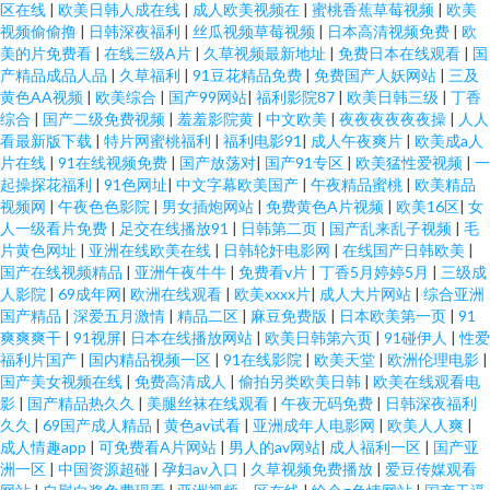
区在线
|
欧美日韩人成在线
|
成人欧美视频在
|
蜜桃香蕉草莓视频
|
欧美
视频偷偷撸
|
日韩深夜福利
|
丝瓜视频草莓视频
|
日本高清视频免费
|
欧
美的片免费看
|
在线三级A片
|
久草视频最新地址
|
免费日本在线观看
|
国
产精品成品人品
|
久草福利
|
91豆花精品免费
|
免费国产人妖网站
|
三及
黄色AA视频
|
欧美综合
|
国产99网站
|
福利影院87
|
欧美日韩三级
|
丁香
综合
|
国产二级免费视频
|
羞羞影院黄
|
中文欧美
|
夜夜夜夜夜夜操
|
人人
看最新版下载
|
特片网蜜桃福利
|
福利电影91
|
成人午夜爽片
|
欧美成a人
片在线
|
91在线视频免费
|
国产放荡对
|
国产91专区
|
欧美猛性爱视频
|
一
起操探花福利
|
91色网址
|
中文字幕欧美国产
|
午夜精品蜜桃
|
欧美精品
视频网
|
午夜色色影院
|
男女插炮网站
|
免费黄色A片视频
|
欧美16区
|
女
人一级看片免费
|
足交在线播放91
|
日韩第二页
|
国产乱来乱子视频
|
毛
片黄色网址
|
亚洲在线欧美在线
|
日韩轮奸电影网
|
在线国产日韩欧美
|
国产在线视频精品
|
亚洲午夜牛牛
|
免费看v片
|
丁香5月婷婷5月
|
三级成
人影院
|
69成年网
|
欧洲在线观看
|
欧美xxxx片
|
成人大片网站
|
综合亚洲
国产精品
|
深爱五月激情
|
精品二区
|
麻豆免费版
|
日本欧美第一页
|
91
爽爽爽干
|
91视屏
|
日本在线播放网站
|
欧美日韩第六页
|
91碰伊人
|
性爱
福利片国产
|
国内精品视频一区
|
91在线影院
|
欧美天堂
|
欧洲伦理电影
|
国产美女视频在线
|
免费高清成人
|
偷拍另类欧美日韩
|
欧美在线观看电
影
|
国产精品热久久
|
美腿丝袜在线观看
|
午夜无码免费
|
日韩深夜福利
久久
|
69国产成人精品
|
黄色av试看
|
亚洲成年人电影网
|
欧美人人爽
|
成人情趣app
|
可免费看A片网站
|
男人的av网站
|
成人福利一区
|
国产亚
洲一区
|
中国资源超碰
|
孕妇av入口
|
久草视频免费播放
|
爱豆传媒观看