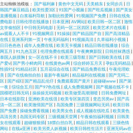
主站蜘蛛池模板：
国产福利麻
|
黄色中文无码
|
天美精东
|
女同步兵
|
日
韩国产麻豆精品
|
欧美性爱3区
|
91国产小视频
|
国产吃瓜视频
|
国产美女
直播视频
|
白浆福利导航
|
加勒比性爱网
|
91视频国产免费
|
日韩在线免
费电影
|
日韩伦理在线播放
|
日本亚洲
|
AV网站
|
欧美日韩一区二区
|
激惰
文学偷拍区
|
中日韩无码电影
|
无码一区二区四区
|
欧美艺术片在线看
|
av观看人人不卡
|
91视频网店
|
91操操
|
国产精品国产自
|
国产高清精品
在线
|
亚洲系列第一页
|
午夜无码福利
|
91视频高清
|
久草福利小视频
|
日日色色色
|
成年人免费在线
|
欧美无卡视频
|
精品日韩在线播放
|
综合
网五月
|
91九色五区
|
伦理免费在线观看
|
午夜爽爽影院
|
日韩丝袜诱惑
|
泰国人妖摸胸
|
女一区在线不卡
|
欧美三级导航
|
国产日韩欧美在线
|
国
产爱v
|
国产男小鲜肉同
|
在线黄色av网
|
综合婷婷五月天
|
孕妇无码精品
|
性插91
|
91精品社区
|
五月花综合在线
|
国产精品免费在线
|
午夜伦理欧
美
|
国产在线偷拍自拍
|
最新午夜福利
|
精品福利在线视频
|
国产无吗二
区
|
国产6区
|
国产精品乱伦仔
|
免费观看国产黄片
|
超碰碰www
|
国产第
一夜
|
综综合五月
|
国产97色在线
|
成人免费视频网
|
国产视频在线不卡
|
国模吧日韩无码
|
操操操无码视频
|
欧美做受高潮潮喷
|
日韩免费网址
|
日本在线影院
|
亚洲欧美在线强
|
欧美专区第四页
|
变态另类av
|
国产高
清一区二区
|
欧美激情国产区
|
岛国免费
|
三级视频网站无码
|
欧美日韩
国产免费
|
操碰免费看视频
|
欧美男女色
|
成人视频在线吃瓜
|
欧美黄色
高清另类
|
岛国无码专区
|
三级视频天堂网
|
午夜偷拍福利视频
|
日韩美
女在线观看
|
超碰狠狠插
|
18禁白丝白乳
|
精品日韩在线观看
|
三级色情
网站
|
在线a亚洲
|
欧美另类人妖视频
|
欧美日韩性生活片
|
亚洲无码av在