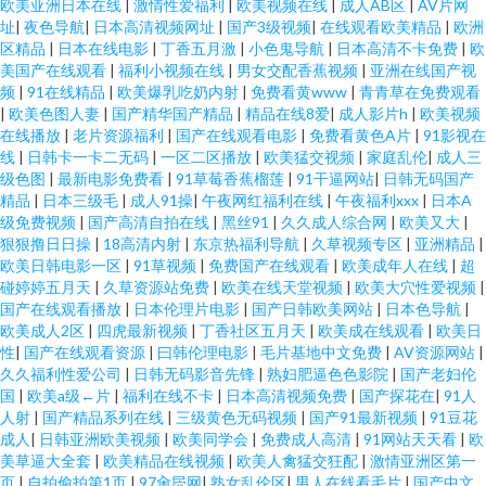
欧美亚洲日本在线
|
激情性爱福利
|
欧美视频在线
|
成人AB区
|
AV片网
址
|
夜色导航
|
日本高清视频网址
|
国产3级视频
|
在线观看欧美精品
|
欧洲
区精品
|
日本在线电影
|
丁香五月激
|
小色鬼导航
|
日本高清不卡免费
|
欧
美国产在线观看
|
福利小视频在线
|
男女交配香蕉视频
|
亚洲在线国产视
频
|
91在线精品
|
欧美爆乳吃奶内射
|
免费看黄www
|
青青草在免费观看
|
欧美色图人妻
|
国产精华国产精品
|
精品在线8爱
|
成人影片h
|
欧美视频
在线播放
|
老片资源福利
|
国产在线观看电影
|
免费看黄色A片
|
91影视在
线
|
日韩卡一卡二无码
|
一区二区播放
|
欧美猛交视频
|
家庭乱伦
|
成人三
级色图
|
最新电影免费看
|
91草莓香蕉榴莲
|
91干逼网站
|
日韩无码国产
精品
|
日本三级毛
|
成人91操
|
午夜网红福利在线
|
午夜福利xxx
|
日本A
级免费视频
|
国产高清自拍在线
|
黑丝91
|
久久成人综合网
|
欧美又大
|
狠狠撸日日操
|
18高清内射
|
东京热福利导航
|
久草视频专区
|
亚洲精品
|
欧美日韩电影一区
|
91草视频
|
免费国产在线观看
|
欧美成年人在线
|
超
碰婷婷五月天
|
久草资源站免费
|
欧美在线天堂视频
|
欧美大穴性爱视频
|
国产在线观看播放
|
日本伦理片电影
|
国产日韩欧美网站
|
日本色导航
|
欧美成人2区
|
四虎最新视频
|
丁香社区五月天
|
欧美成在线观看
|
欧美日
性
|
国产在线观看资源
|
曰韩伦理电影
|
毛片基地中文免费
|
AV资源网站
|
久久福利性爱公司
|
日韩无码影音先锋
|
熟妇肥逼色色影院
|
国产老妇伦
国
|
欧美a级←片
|
福利在线不卡
|
日本高清视频免费
|
国产探花在
|
91人
人射
|
国产精品系列在线
|
三级黄色无码视频
|
国产91最新视频
|
91豆花
成人
|
日韩亚洲欧美视频
|
欧美同学会
|
免费成人高清
|
91网站天天看
|
欧
美草逼大全套
|
欧美精品在线视频
|
欧美人禽猛交狂配
|
激情亚洲区第一
页
|
自拍偷拍第1页
|
97肏屄网
|
熟女乱伦区
|
男人在线看毛片
|
国产中文