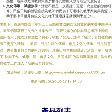
感悟，這與冰廠田教育集團所倡導的體驗式教育理念高度契合。
文化傳承，賦能教學
：活動不僅是一次團建，更是一次生動的教師研
修。民俗工坊的體驗直接為教師們提供了可遷移的教學案例與資源，
助于將中華優秀傳統文化的種子通過課堂播撒到學生心中。
陽西下，首屆教師嘉年華第五日活動在豐收的喜悅與文化的馨香中圓滿落
。教師們帶著親手制作的扎染作品、面塑和滿心的快樂與思考踏上歸程。
紛紛表示，此次活動放松了身心，收獲了知識，加深了情誼，更對教育的
有了更深的理解——教育，既是知識的傳遞，也是文化的傳承；既是智慧
迪，也是生命與自然的和諧共鳴。冰廠田教育集團通過此次嘉年華，成功
了“快樂工作、健康生活、傳承文化、共同成長”的教師團隊氛圍，為未來
育教學工作注入了新的活力與靈感。
如若轉載，請注明出處：http://www.ewdnt.cn/product/80.html
更新時間：2026-06-19 19:14:30
產品列表