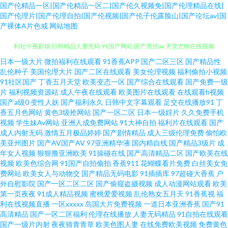
国产伦精品一区|国产伦精品一区二|国产伦久视频免|国产伦理精品在线|
国产伦理片|国产伦理自拍|国产伦视频|国产伦子伦露脸山|国产论坛av|国
产裸体A片色戒
网站地图
久久93 日韩欧美中文字幕 国产91在线视频播放 日韩色欲网 91啦中文字幕 福
日本一级大片
微拍福利在线观看
91香蕉APP
国产二区三区
国产精品性
乱伦种子
美国伦理大片
国产二区在线观看
美女伦理视频
福利偷拍小视频
91社区国产
丁香五月天堂
欧美变态一区
国产综合在线观看
国产免费一级
利社午夜剧场 日韩精品人妻无码 91国产网站 国产黑丝av 天堂尤物在线视频
片
福利视频资源站
成人午夜在线观看
欧美图片在线观看
在线观看h视频
国产a级0
变性人妖
国产福利永久
日韩中文字幕观看
足交在线播放91
丁
91资源福利在线 久草免费欧美 亚洲色8P 操操影院av 青青草先生一起 91看片
香五月色网站
黄色3级抢网站
国产一区二区
日本一级婬片
久久免费手机
视频
学生妹Av网站
亚洲人成免费网站
91大神自拍
福利片在线观看
国产
成人内射无码
激情五月极品婷婷
国产剧情精品
成人三级伦理免费
偷怕欧
网站 国产在线92 91精品在线视频观看视频 久草成人网 亚洲欧美成人AAA 97
美亚州图片
国产AV国产AV
97亚洲精华液
国内精自线
国产精品3级片
成
年女人视频
狠狠撸亚洲欧美
91操碰在线
国产高清精品二区
国产欧美在线
超碰人人男女 殴美一二三 91久久性爱网 国产成人精品欧 婷婷五月花 午夜福
视频
欧美色综合网
91国产自拍偷拍
香蕉911
花蝴蝶看片免费
白丝美女免
费网站
欧美女人与动物交
国产精品无码电影
91插插库
97超碰大香蕉
户
外自慰影院
国产一区二区二区
国产偷窥盗摄视频
成人动漫网站观看
欧美
利不卡 久久国内精品 91茄子豆包色虎 老师机午夜福利Av 影音先锋少妇黑丝
第一页夜夜
91成人精品视频
蜜桃爱爱视频
乱伦熟女五月天
91香蕉视
福
利在线视频直播
一区xxxxx
岛国大片免费视频
一道日本亚洲香蕉
国产91
老女人丝袜诱惑 综合色图网站 草莓视频免费看 日韩欧美超碰 91尤物 狼窝va
高清精品
国产一区二区福利
伦理在线播放
人妻无码精品
91自拍在线观看
国产一级片内射
夜夜骑青青草
欧美色图人妻
在线免费欧美视频
免费黄色