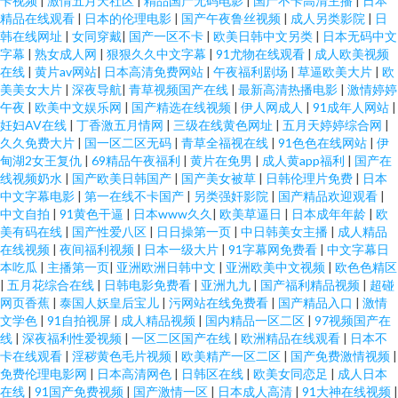
卡视频
|
激情五月天社区
|
精品国产无码电影
|
国产不卡高清主播
|
日本
精品在线观看
|
日本的伦理电影
|
国产午夜鲁丝视频
|
成人另类影院
|
日
韩在线网址
|
女同穿戴
|
国产一区不卡
|
欧美日韩中文另类
|
日本无码中文
字幕
|
熟女成人网
|
狠狠久久中文字幕
|
91尤物在线观看
|
成人欧美视频
在线
|
黄片av网站
|
日本高清免费网站
|
午夜福利剧场
|
草逼欧美大片
|
欧
美美女大片
|
深夜导航
|
青草视频国产在线
|
最新高清热播电影
|
激情婷婷
午夜
|
欧美中文娱乐网
|
国产精选在线视频
|
伊人网成人
|
91成年人网站
|
妊妇AV在线
|
丁香激五月情网
|
三级在线黄色网址
|
五月天婷婷综合网
|
久久免费大片
|
国一区二区无码
|
青草全福视在线
|
91色色在线网站
|
伊
甸湖2女王复仇
|
69精品午夜福利
|
黄片在免男
|
成人黄app福利
|
国产在
线视频奶水
|
国产欧美日韩国产
|
国产美女被草
|
日韩伦理片免费
|
日本
中文字幕电影
|
第一在线不卡国产
|
另类强奸影院
|
国产精品欢迎观看
|
中文自拍
|
91黄色干逼
|
日本www久久
|
欧美草逼日
|
日本成年年龄
|
欧
美有码在线
|
国产性爱八区
|
日日操第一页
|
中日韩美女主播
|
成人精品
在线视频
|
夜间福利视频
|
日本一级大片
|
91字幕网免费看
|
中文字幕日
本吃瓜
|
主播第一页
|
亚洲欧洲日韩中文
|
亚洲欧美中文视频
|
欧色色精区
|
五月花综合在线
|
日韩电影免费看
|
亚洲九九
|
国产福利精品视频
|
超碰
网页香蕉
|
泰国人妖皇后宝儿
|
污网站在线免费看
|
国产精品入口
|
激情
文学色
|
91自拍视屏
|
成人精品视频
|
国内精品一区二区
|
97视频国产在
线
|
深夜福利性爱视频
|
一区二区国产在线
|
欧洲精品在线观看
|
日本不
卡在线观看
|
淫秽黄色毛片视频
|
欧美精产一区二区
|
国产免费激情视频
|
免费伦理电影网
|
日本高清网色
|
日韩区在线
|
欧美女同恋足
|
成人日本
在线
|
91国产免费视频
|
国产激情一区
|
日本成人高清
|
91大神在线视频
|