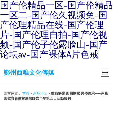
国产伦精品一区-国产伦精品
一区二-国产伦久视频免-国
产伦理精品在线-国产伦理
片-国产伦理自拍-国产伦视
频-国产伦子伦露脸山-国产
论坛av-国产裸体A片色戒
鄭州西唯文化傳媒
當前位置：
首頁
>
產品大全
>
數我快樂 田園探索 民俗傳承——冰廠
田教育集團首屆教師嘉年華第五日活動集錦