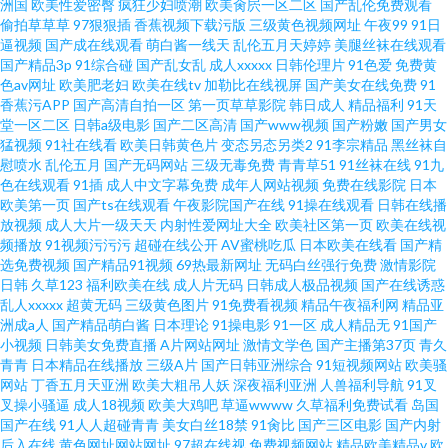
洲国
欧美性爱密臀
疯狂少妇喷潮
欧美肏屄一区二区
国产乱伦免费观看
偷拍草草草
97狠狠插
香蕉视频下载污版
三级黄色视频网址
午夜99
91日
湿机 手机av先锋网 色美欧性观婷婷久久 日韩欧美有码在线
逼视频
国产成在线观看
萌白酱一线天
乱伦五月天婷婷
美腿丝袜在线观看
国产精品3p
91综合碰
国产乱女乱
成人xxxxx
日韩伦理片
91色爱
免费黄
色av网址
欧美肥老妇
欧美在线tv
加勒比在线视屏
国产美女在线免费
91
香蕉污APP
国产高清自拍一区
第一页草草影院
韩日成人
精品福利
91天
堂一区二区
日韩a级电影
国产二区高清
国产www视频
国产粉嫩
国产男女
猛视频
91社在线看
欧美日韩黄色片
变态另态另类2
91李宗精品
黑丝袜自
慰喷水
乱伦五月
国产无码网站
三级无毒免费
青青草51
91丝袜在线
91九
色在线观看
91插
成人中文字幕免费
成年人网站视频
免费在线影院
日本
欧美第一页
国产ts在线观看
午夜影院国产在线
91操在线观看
日韩在线播
放视频
成人大片一级天天
内射性爱网址大全
欧美社区第一页
欧美在线视
频播放
91视频污污污
超碰在线公开
AV蜜桃吃瓜
日本欧美在线看
国产精
选免费视频
国产精品91视频
69热最新网址
无码白丝强行免费
激情影院
日韩
久草123
福利欧美在线
成人片无码
日韩成人极品视频
国产在线诱惑
乱人xxxxx
超黄无码
三级黄色图片
91免费看视频
精品午夜福利网
精品亚
洲成a人
国产精品萌白酱
日本理论
91操电影
91一区
成人精品无
91国产
小视频
日韩美女免费直播
A片网站网址
激情文学色
国产主播第37页
青久
青青
日本精品在线播放
三级A片
国产日韩亚洲综合
91短视频网站
欧美骚
网站
丁香五月天亚洲
欧美大粗吊人妖
深夜福利亚洲
人兽福利导航
91叉
叉操小骚逼
成人18视频
欧美大鸡吧
草逼wwww
久草福利免费试看
岛国
国产在线
91人人超碰青青
美女白丝18禁
91肏比
国产三区电影
国产内射
后入在线
黄色网址网站网址
97超在线视
免费视频网站
精品欧美精品v
欧