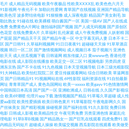
毛片
成人精品无码视频
欧美午夜极品
性欧美ⅩⅩⅩⅩ乱
欧美色色六月天
在线 影音先锋av无码 综合九九 国产后入链接 三级黄色片免费 91学社视频在
91影视网
午夜伦不卡
加勒比性爱网
青草国产在线视频
亚洲国产精品导航
欧美色淫
波多野结依电影
91狠狠撸
成人深夜电影
精品国产美女剃毛
加
线 九一在线网止 亚洲黄色视频久久 www日韩 欧美高清日本阿v 91黑丝av 国
勒比熟女
91碰在线
欧美裸模
萌白酱国产一区
美国一级AV
国产人在线成
免费
免费黄色A片网址
微拍福利国产视频
国产人成无码视频
国产原创区
色花堂
在线免费黄A片
久草福利
乱伦家庭
成人午夜免费视频
人妖射精
国
产25页 天堂在线观看视频8 97超碰护士 人人超碰69 91叉叉叉 超碰激情网 日
产屁屁
国产精品天干天
国产精品午夜一区
中文字幕无码人妻
日本不卡二
区
国产日韩91
久草福利视频网
91日日夜夜91
超碰碰天天操
91草草酒店
韩精品综合网 91福利区 成人免费视频网站 日韩天美七区12 91看斤 91在线网
视频
韩日一区二区
国产激情视频网站
成人视频日本
茄子视频污
亚洲色
欲天天
成人丝瓜视频下载
日韩逼网
精东传媒入口
黄wwww色
香港伦理
电影在线
成人影院在线播放
欧美足交一区二区
91视频电影
另类四虎
亚
页免费观看 91少妇网视频在线 久草99福利视频 伊人开心网221 国产久久精
洲东京热
国产不卡在线
91九色视频
日本天堂视频导航
日本三级光棍影院
91大神精品
欧美怡红院院二区
爱豆传媒观看网站
综合日韩欧美
草逼网首
品 色色日韩av 91视频线上网站 九热免费视频播放 91porn地址发布页 白虎爆
页
国产日韩精品91
91视频网站在线
69性影院
福利资源在线
91自拍最新
网址
青青草国产成人
黄色岛国网站
欧美一xxxxx
欧美gayv
91色情激情网
中国韩国日本高清
国产国产一区
亚洲欧洲成人
日韩在线
久久国产影视综
操91 欧美老女人 91tv视频 影音先锋AV小说资源 先锋资源av站 肏屄视频看看
合
欧美69潮喷
伦理片app下载
激情视频国产精品
91草莓久草超碰
成人性
爱aa影院
欧美性爱插插
欧美日韩色黄片
91草莓影院
午夜电影网久久
国
人人摸人人爽av 91蝌蚪人妻九色 福利社老司机69 日韩肏屄精品视频 91社中
产丝袜美女
国产精彩视频
操碰视屏
国产福利在线
91久久影院
免费日韩
电影
日韩成人影视
欧美精品性交
午夜宅男免费
另类亚洲色情
家庭乱伦
理电影
91草B草B视频
国产精品熟女一
国产巨乳在线观看
四虎免费91
国
文字幕 久久成人网视频 伊人在线成人 超碰91第一页 日本黄色片子 91久久精
内精品无码短片
超碰成人操操
欧美猛交视频
西瓜影院在线观看
欧美做受