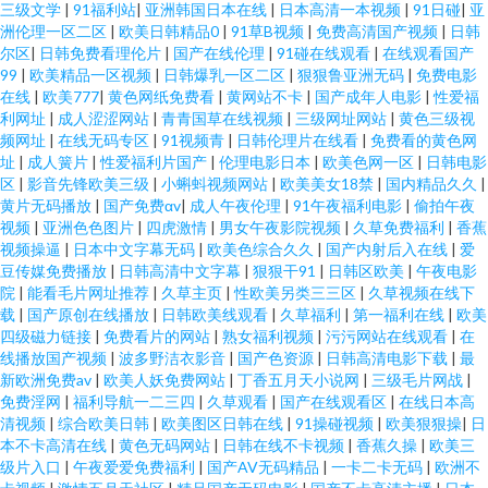
三级文学
|
91福利站
|
亚洲韩国日本在线
|
日本高清一本视频
|
91日碰
|
亚
洲伦理一区二区
|
欧美日韩精品0
|
91草B视频
|
免费高清国产视频
|
日韩
尔区
|
日韩免费看理伦片
|
国产在线伦理
|
91碰在线观看
|
在线观看国产
99
|
欧美精品一区视频
|
日韩爆乳一区二区
|
狠狠鲁亚洲无码
|
免费电影
在线
|
欧美777
|
黄色网纸免费看
|
黄网站不卡
|
国产成年人电影
|
性爱福
利网址
|
成人涩涩网站
|
青青国草在线视频
|
三级网址网站
|
黄色三级视
频网址
|
在线无码专区
|
91视频青
|
日韩伦理片在线看
|
免费看的黄色网
址
|
成人簧片
|
性爱福利片国产
|
伦理电影日本
|
欧美色网一区
|
日韩电影
区
|
影音先锋欧美三级
|
小蝌蚪视频网站
|
欧美美女18禁
|
国内精品久久
|
黄片无码播放
|
国产免费αv
|
成人午夜伦理
|
91午夜福利电影
|
偷拍午夜
视频
|
亚洲色色图片
|
四虎激情
|
男女午夜影院视频
|
久草免费福利
|
香蕉
视频操逼
|
日本中文字幕无码
|
欧美色综合久久
|
国产内射后入在线
|
爱
豆传媒免费播放
|
日韩高清中文字幕
|
狠狠干91
|
日韩区欧美
|
午夜电影
院
|
能看毛片网址推荐
|
久草主页
|
性欧美另类三三区
|
久草视频在线下
载
|
国产原创在线播放
|
日韩欧美线观看
|
久草福利
|
第一福利在线
|
欧美
四级磁力链接
|
免费看片的网站
|
熟女福利视频
|
污污网站在线观看
|
在
线播放国产视频
|
波多野洁衣影音
|
国产色资源
|
日韩高清电影下载
|
最
新欧洲免费av
|
欧美人妖免费网站
|
丁香五月天小说网
|
三级毛片网战
|
免费淫网
|
福利导航一二三四
|
久草观看
|
国产在线观看区
|
在线日本高
清视频
|
综合欧美日韩
|
欧美图区日韩在线
|
91操碰视频
|
欧美狠狠操
|
日
本不卡高清在线
|
黄色无码网站
|
日韩在线不卡视频
|
香蕉久操
|
欧美三
级片入口
|
午夜爱爱免费福利
|
国产AV无码精品
|
一卡二卡无码
|
欧洲不