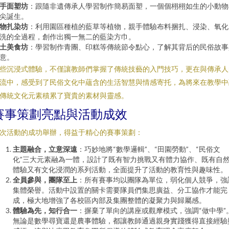
手面塑坊
：跟隨非遺傳承人學習制作簡易面塑，一個個栩栩如生的小動物
尖誕生。
物扎染坊
：利用園區種植的藍草等植物，親手體驗布料捆扎、浸染、氧化
洗的全過程，創作出獨一無二的藍染方巾。
土美食坊
：學習制作青團、印糕等傳統節令點心，了解其背后的民俗故事
意。
些沉浸式體驗，不僅讓教師們掌握了傳統技藝的入門技巧，更在與傳承人
流中，感受到了民俗文化中蘊含的生活智慧與情感寄托，為將來在教學中
傳統文化元素積累了寶貴的素材與靈感。
賽事策劃亮點與活動成效
次活動的成功舉辦，得益于精心的賽事策劃：
主題融合，立意深遠
：巧妙地將“數學邏輯”、“田園勞動”、“民俗文
化”三大元素融為一體，設計了既有智力挑戰又有體力協作、既有自
體驗又有文化浸潤的系列活動，全面提升了活動的教育性與趣味性。
全員參與，團隊至上
：所有賽事均以團隊為單位，弱化個人競爭，強
集體榮譽。活動中設置的關卡需要隊員們集思廣益、分工協作才能完
成，極大地增強了各校區內部及集團整體的凝聚力與歸屬感。
體驗為先，知行合一
：摒棄了單向的講座或觀摩模式，強調“做中學”
無論是數學尋寶還是農事體驗，都讓教師通過親身實踐獲得直接經驗