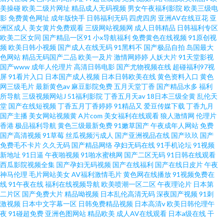
美操碰
欧美二级片网址
精品成人无码视频
男女午夜福利影院
欧美三级电
影
免费黄色网址
成年版快手
日韩福利无码
四虎四房
亚洲AV在线豆花
亚
洲区成人
美女黄片免费观看
三级网站视频网
成人日韩精品
日韩福利专区
欧美二区女同
国产精品一区91
小x导航福利
免费黄色在线视频
91原创视
频
欧美日韩小视频
国产成人在线无码
91黑料不
国产极品自拍
岛国最大
色网站
精品无码国产二品
欧美一及片
激情网婷婷
人妖大片
91天堂影视
国产www
成年人伦理片
高清日韩电影
国产尤物视频在线
超碰福利97视
屏
91看片入口
日本国产成人视频
日本日韩欧美在线
黄色资料入口
黄色
网三级毛片
最新黄色av
麻豆影院免费
五月天堂丁香
国产精品水多
福利
所导航
三级视频网站J
51福利影院
丁香五月天av
18日本三级全黄
乱伦天
堂
国产在线短视频
丁香五月丁香婷婷
91精品又
爱豆传媒下载
丁香九月
国产主播
美女网站视频黄
A片com
美女福利在线观看
狼人激情网
伦理片
香港
极品福利导航
黄色三级最新免费
91嫩草国产
午夜成年人网站
免费
国产高清视频
91草莓
丝瓜视频污成人
国产亚洲视品在线
国产玖玖
国产
免费毛不卡片
久久无码
国产精品网络
孕妇无码在线
91手机论坛
91视频
新地址
91日逼
午夜啪视频
91啪水蜜桃网
国产二区无码
91日韩在线观看
西瓜影院视频全集
国产孕妇无码视频
国产在线福利
国产在线日皮片
午夜
神马伦理
毛片网站美女
AV福利激情毛片
黄色网在线播放
91视频免费在
线
91午夜在线
福利在线视频导航
欧美喷潮一区二区
午夜理论片
日本第
二片区
国产免费大片
精品呦视频
日本乱伦高清无码
深夜国产视频
91刺
激视频
日本中文字幕一区
日韩免费精品视频
日本高清v
欧美日韩伦理午
夜
91碰超免费
亚洲色图网站
精品欧美
成人AV在线观看
日本a级在线
干