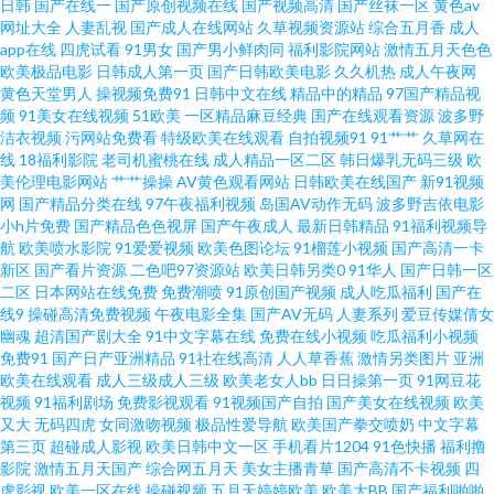
日韩
国产在线一
国产原创视频在线
国产视频高清
国产丝袜一区
黄色av
品视频 大香蕉伊人久久 日韩成人久久网站 影音先锋女同资源 国产精品久久
网址大全
人妻乱视
国产成人在线网站
久草视频资源站
综合五月香
成人
app在线
四虎试看
91男女
国产男小鲜肉同
福利影院网站
激情五月天色色
欧美极品电影
日韩成人第一页
国产日韩欧美电影
久久机热
成人午夜网
伊人 影音先锋AV小说资源 国产91AV在线播放 亚洲狼人窝 最新国产伊人久久
黄色天堂男人
操视频免费91
日韩中文在线
精品中的精品
97国产精品视
频
91美女在线视频
51欧美
一区精品麻豆经典
国产在线观看资源
波多野
东京热av女优天堂 丝袜熟女伪娘 91网站秘 精品少妇一区二区三区 影音先锋
洁衣视频
污网站免费看
特级欧美在线观看
自拍视频91
91艹艹
久草网在
线
18福利影院
老司机蜜桃在线
成人精品一区二区
韩日爆乳无码三级
欧
美伦理电影网站
艹艹操操
AV黄色观看网站
日韩欧美在线国产
新91视频
资源无人区 高清自慰成人 五月天激情开心网 肏屄视频在线播放国产 深爱五
网
国产精品分类在线
97午夜福利视频
岛国AV动作无码
波多野吉依电影
小h片免费
国产精品色色视屏
国产午夜成人
最新日韩精品
91福利视频导
月激情网 AV网站网址黄 欧美精品系列 亚洲国产情侣在线自拍 97色色com 深
航
欧美喷水影院
91爱爱视频
欧美色图论坛
91榴莲小视频
国产高清一卡
新区
国产看片资源
二色吧97资源站
欧美日韩另类0
91华人
国产日韩一区
二区
日本网站在线免费
免费潮喷
91原创国产视频
成人吃瓜福利
国产在
夜网站91 91淫库 免费黄网在线观看 91豆花视频免费观看 男人的天堂人人干
线9
操碰高清免费视频
午夜电影全集
国产AV无码
人妻系列
爱豆传媒倩女
幽魂
超清国产剧大全
91中文字幕在线
免费在线小视频
吃瓜福利小视频
91传媒网站在线观看 国产精成人品 五月天性爱视频 91看片成人免费在线 成
免费91
国产日产亚洲精品
91社在线高清
人人草香蕉
激情另类图片
亚洲
欧美在线观看
成人三级成人三级
欧美老女人bb
日日操第一页
91网豆花
视频
91福利剧场
免费影视观看
91视频国产自拍
国产美女在线视频
欧美
人wwwsss 国内探花网址视 91黄色入口 玖玖伊人热 91大神探花在线播放 国
又大
无码四虎
女同激吻视频
极品性爱导航
欧美国产拳交喷奶
中文字幕
第三页
超碰成人影视
欧美日韩中文一区
手机看片1204
91色快播
福利撸
产福利一期二期 午夜成人用品影院 国产精区 五月天日日干 97色永久 欧美一
影院
激情五月天国产
综合网五月天
美女主播青草
国产高清不卡视频
四
虎影视
欧美一区在线
操碰视频
五月天婷婷欧美
欧美大BB
国产福利啪啪