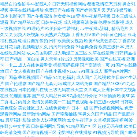
精品自拍偷拍
牛牛影院A片
日韩无码视频网站
都市激情变态另类
男女91
91九色黑人外教 欧美特黄久久 欧美专区视频导航 大香蕉肏屄 9178看片视频
视频
字幕在线精品播放
免费国产在线看
国产婷婷五月天
无码传媒导航
日本电影伦理
国产午夜高清
美女黄色18
亚洲午夜精品视频
日本三级成人
观看
国产精品第12页
日韩午夜场
成人视频高清免费
伦理在线影视
成人
另类欧美专区 草比网站安全访问方法 日韩新片无码 91精品论坛 极品视频91
三级视频在线
91理论片
欧美日韩性爱福利
av午夜探花福利
精品毛片
久
久叉叉
另类人妖视频
欧美熟妇穴视频
丁香五月V国产
日韩黄色网址
豆花
一本道欧美日A∨ 久草久草热资源 内射黑丝在线视频 久久熟女国产精品 国产
福利视频
轮理片自拍偷拍
日韩欧美美女视频
欧美A级黄色影院
丁香影视
五月花
福利视频电影久久
污污污污免费
91金典免费
欧美三级日本
成人
在线吃瓜网站
成人岛国影院
成人动漫二区三区
久草在线最新
日韩精品推
盗摄成人一区二区 婷婷五月天色 99福利在线观看 尤物视频在线一区 男女草
荐
国产精品一区自拍
男人天堂
a片123
另类视频欧美
国产在线直播
亚洲
卡一卡二
成人在线免费看黄
操操无码视频
国产高清第一页
91国产在线播
逼视频91 91传媒在线观看视频 91社区在线播放 91影音先锋图片资源 91丝瓜
放
国产女人夜夜做
国产在线小视频
91com
91豆花成人
哪里有A片网址
精产国品
香蕉视频国产精品
91九色福利
成人国产无线视
欧美日韩性生活
片
国产伦理剧
国产精品无套无码
成年人网站免费
国产精品1000
91九色
视频在线播放 91情趣网站在线观看 91色情影院 91伦理 肏屄91社区 亚色3情
在线视频
日本伦理片在线
三级无码在线天堂
久久成人亚洲
日本中文视频
在线
伦理剧推荐
国产成人精品日本
97甜桃品种介绍
91插插插
欧美SE第
网 亚洲国内高清在线 五月婷婷久草在线视频 亚洲成AV人国产电影 午夜91 手
二页
毛片内射女
激情另类欧美一二
国产色视频
孕妇三级av无码
日韩欧
美色综合
美女社区成人
在线免费看片
日本一级
国产传媒视频网站
免费
观看污网站
最新激情h网站
国产喷浆抽搐
宅男久久国产精品
国产乱肥老
机在线观看殴美三 日日夜夜伊人人人乐 亚洲天堂av网 中文字幕91 91吃瓜福
妇
最新福利影院
欧美人妖视频网站
窝窝午夜理论
久草视频深夜福利
波
多野步中文字幕
日韩福利网址导航
91精品国产社区
超碰无码在线
欧美日
利 91白丝少妇 中文字幕强奸 亚洲自蔚 香蕉伊在线 无码不卡视频123 午夜老
韩高清免费
国产激情视频三区
宅男福利在线播放
91视频污导航
国产啪亚